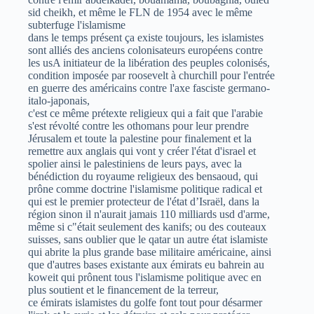
sid cheikh, et même le FLN de 1954 avec le même
subterfuge l'islamisme
dans le temps présent ça existe toujours, les islamistes
sont alliés des anciens colonisateurs européens contre
les usA initiateur de la libération des peuples colonisés,
condition imposée par roosevelt à churchill pour l'entrée
en guerre des américains contre l'axe fasciste germano-
italo-japonais,
c'est ce même prétexte religieux qui a fait que l'arabie
s'est révolté contre les othomans pour leur prendre
Jérusalem et toute la palestine pour finalement et la
remettre aux anglais qui vont y créer l'état d'israel et
spolier ainsi le palestiniens de leurs pays, avec la
bénédiction du royaume religieux des bensaoud, qui
prône comme doctrine l'islamisme politique radical et
qui est le premier protecteur de l'état d’Israël, dans la
région sinon il n'aurait jamais 110 milliards usd d'arme,
même si c"était seulement des kanifs; ou des couteaux
suisses, sans oublier que le qatar un autre état islamiste
qui abrite la plus grande base militaire américaine, ainsi
que d'autres bases existante aux émirats eu bahrein au
koweit qui prônent tous l'islamisme politique avec en
plus soutient et le financement de la terreur,
ce émirats islamistes du golfe font tout pour désarmer