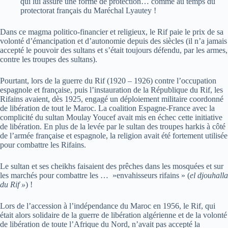
qui lui assure une forme de protection… comme au temps du
protectorat français du Maréchal Lyautey !
Dans ce magma politico-financier et religieux, le Rif paie le prix de sa
volonté d’émancipation et d’autonomie depuis des siècles (il n’a jamais
accepté le pouvoir des sultans et s’était toujours défendu, par les armes,
contre les troupes des sultans).
Pourtant, lors de la guerre du Rif (1920 – 1926) contre l’occupation
espagnole et française, puis l’instauration de la République du Rif, les
Rifains avaient, dès 1925, engagé un déploiement militaire coordonné
de libération de tout le Maroc. La coalition Espagne-France avec la
complicité du sultan Moulay Youcef avait mis en échec cette initiative
de libération. En plus de la levée par le sultan des troupes harkis à côté
de l’armée française et espagnole, la religion avait été fortement utilisée
pour combattre les Rifains.
Le sultan et ses cheikhs faisaient des prêches dans les mosquées et sur
les marchés pour combattre les … »envahisseurs rifains » (
el djouhalla
du Rif »
) !
Lors de l’accession à l’indépendance du Maroc en 1956, le Rif, qui
était alors solidaire de la guerre de libération algérienne et de la volonté
de libération de toute l’Afrique du Nord, n’avait pas accepté la