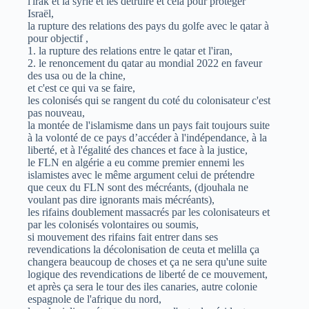
l'irak et la syrie et les détruire et cela pour protéger
Israël,
la rupture des relations des pays du golfe avec le qatar à
pour objectif ,
1. la rupture des relations entre le qatar et l'iran,
2. le renoncement du qatar au mondial 2022 en faveur
des usa ou de la chine,
et c'est ce qui va se faire,
les colonisés qui se rangent du coté du colonisateur c'est
pas nouveau,
la montée de l'islamisme dans un pays fait toujours suite
à la volonté de ce pays d’accéder à l'indépendance, à la
liberté, et à l'égalité des chances et face à la justice,
le FLN en algérie a eu comme premier ennemi les
islamistes avec le même argument celui de prétendre
que ceux du FLN sont des mécréants, (djouhala ne
voulant pas dire ignorants mais mécréants),
les rifains doublement massacrés par les colonisateurs et
par les colonisés volontaires ou soumis,
si mouvement des rifains fait entrer dans ses
revendications la décolonisation de ceuta et melilla ça
changera beaucoup de choses et ça ne sera qu'une suite
logique des revendications de liberté de ce mouvement,
et après ça sera le tour des iles canaries, autre colonie
espagnole de l'afrique du nord,