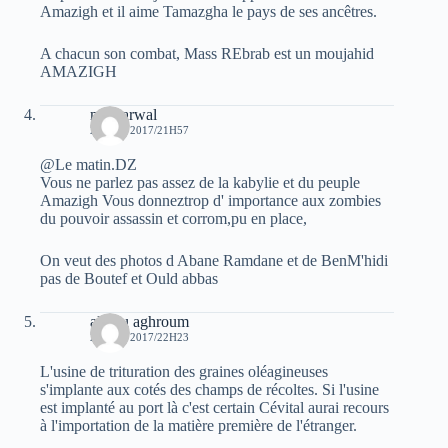
Amazigh et il aime Tamazgha le pays de ses ancêtres.
A chacun son combat, Mass REbrab est un moujahid
AMAZIGH
moh arwal
23 MAI 2017/21H57
@Le matin.DZ
Vous ne parlez pas assez de la kabylie et du peuple
Amazigh Vous donneztrop d' importance aux zombies
du pouvoir assassin et corrom,pu en place,
On veut des photos d Abane Ramdane et de BenM'hidi
pas de Boutef et Ould abbas
allilou aghroum
23 MAI 2017/22H23
L'usine de trituration des graines oléagineuses
s'implante aux cotés des champs de récoltes. Si l'usine
est implanté au port là c'est certain Cévital aurai recours
à l'importation de la matière première de l'étranger.