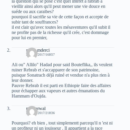
la question qui se pose c'est quel intérêt à rabrab a
vieillir ainsi alors qu'il peut mener une vie douce en
suéde ou aux caraibes?
pourquoi il sacrifie sa vie de cette façon et accepte de
subir tant de souffrances?
il est clair qu'avec toutes les mésaventures qu'il subit il
ne profite pas de la richesse qu'il crée, c'est dommage
pour lui en premier,
samir mderci
23 MAI 2017/16H57
Ali ou" Allilo" Hadad pour said Bouteflika,, ils veulent
ruiner Rebrab et s'accapparer de son patrimoine,
puisque Sonatrach déjà ruiné et vendue n'a plus rien à
leur donner.
Pauvre Rebrab il est parti en Ethiopie faire des affaires
pour échapper aux vapeurs et autres émanations du
Hammam d'Oujda.
moh arwal
23 MAI 2017/21H36
Pourquoi? eh bien , tout simplementt parcequ'il n 'est ni
un profiteur ni un jouisseur . Il appartient a la race