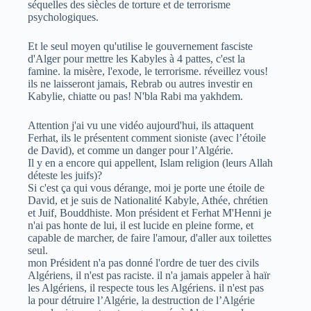
séquelles des siècles de torture et de terrorisme
psychologiques.
Et le seul moyen qu'utilise le gouvernement fasciste
d'Alger pour mettre les Kabyles à 4 pattes, c'est la
famine. la misère, l'exode, le terrorisme. réveillez vous!
ils ne laisseront jamais, Rebrab ou autres investir en
Kabylie, chiatte ou pas! N'bla Rabi ma yakhdem.
Attention j'ai vu une vidéo aujourd'hui, ils attaquent
Ferhat, ils le présentent comment sioniste (avec l’étoile
de David), et comme un danger pour l’Algérie.
Il y en a encore qui appellent, Islam religion (leurs Allah
déteste les juifs)?
Si c'est ça qui vous dérange, moi je porte une étoile de
David, et je suis de Nationalité Kabyle, Athée, chrétien
et Juif, Bouddhiste. Mon président et Ferhat M'Henni je
n'ai pas honte de lui, il est lucide en pleine forme, et
capable de marcher, de faire l'amour, d'aller aux toilettes
seul.
mon Président n'a pas donné l'ordre de tuer des civils
Algériens, il n'est pas raciste. il n'a jamais appeler à haïr
les Algériens, il respecte tous les Algériens. il n'est pas
la pour détruire l’Algérie, la destruction de l’Algérie