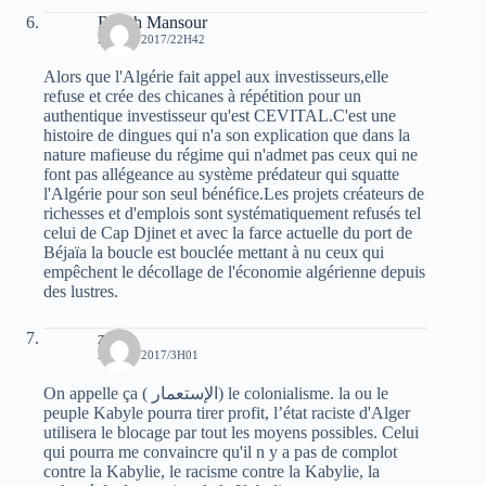
Rabah Mansour
23 MAI 2017/22H42
Alors que l'Algérie fait appel aux investisseurs,elle
refuse et crée des chicanes à répétition pour un
authentique investisseur qu'est CEVITAL.C'est une
histoire de dingues qui n'a son explication que dans la
nature mafieuse du régime qui n'admet pas ceux qui ne
font pas allégeance au système prédateur qui squatte
l'Algérie pour son seul bénéfice.Les projets créateurs de
richesses et d'emplois sont systématiquement refusés tel
celui de Cap Djinet et avec la farce actuelle du port de
Béjaïa la boucle est bouclée mettant à nu ceux qui
empêchent le décollage de l'économie algérienne depuis
des lustres.
zwen
24 MAI 2017/3H01
On appelle ça ( الإستعمار) le colonialisme. la ou le
peuple Kabyle pourra tirer profit, l’état raciste d'Alger
utilisera le blocage par tout les moyens possibles. Celui
qui pourra me convaincre qu'il n y a pas de complot
contre la Kabylie, le racisme contre la Kabylie, la