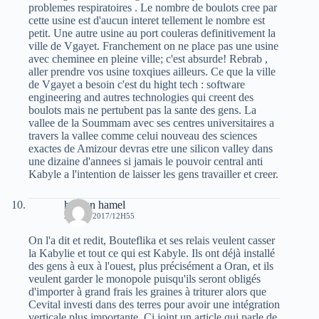
problemes respiratoires . Le nombre de boulots cree par
cette usine est d'aucun interet tellement le nombre est
petit. Une autre usine au port couleras definitivement la
ville de Vgayet. Franchement on ne place pas une usine
avec cheminee en pleine ville; c'est absurde! Rebrab ,
aller prendre vos usine toxqiues ailleurs. Ce que la ville
de Vgayet a besoin c'est du hight tech : software
engineering and autres technologies qui creent des
boulots mais ne pertubent pas la sante des gens. La
vallee de la Soummam avec ses centres universitaires a
travers la vallee comme celui nouveau des sciences
exactes de Amizour devras etre une silicon valley dans
une dizaine d'annees si jamais le pouvoir central anti
Kabyle a l'intention de laisser les gens travailler et creer.
haroun hamel
24 MAI 2017/12H55
On l'a dit et redit, Bouteflika et ses relais veulent casser
la Kabylie et tout ce qui est Kabyle. Ils ont déjà installé
des gens à eux à l'ouest, plus précisément a Oran, et ils
veulent garder le monopole puisqu'ils seront obligés
d'importer à grand frais les graines à triturer alors que
Cevital investi dans des terres pour avoir une intégration
verticale plus importante. Ci joint un article qui parle de