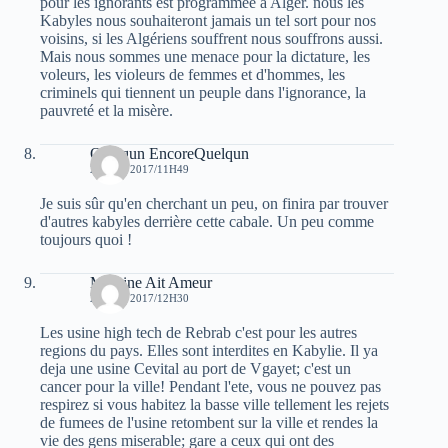
pour les ignorants est programmée à Alger. nous les
Kabyles nous souhaiteront jamais un tel sort pour nos
voisins, si les Algériens souffrent nous souffrons aussi.
Mais nous sommes une menace pour la dictature, les
voleurs, les violeurs de femmes et d'hommes, les
criminels qui tiennent un peuple dans l'ignorance, la
pauvreté et la misère.
Quelqun EncoreQuelqun
24 MAI 2017/11H49
Je suis sûr qu'en cherchant un peu, on finira par trouver
d'autres kabyles derrière cette cabale. Un peu comme
toujours quoi !
Massine Ait Ameur
24 MAI 2017/12H30
Les usine high tech de Rebrab c'est pour les autres
regions du pays. Elles sont interdites en Kabylie. Il ya
deja une usine Cevital au port de Vgayet; c'est un
cancer pour la ville! Pendant l'ete, vous ne pouvez pas
respirez si vous habitez la basse ville tellement les rejets
de fumees de l'usine retombent sur la ville et rendes la
vie des gens miserable; gare a ceux qui ont des