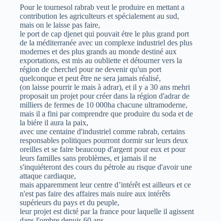
Pour le tournesol rabrab veut le produire en mettant a
contribution les agriculteurs et spécialement au sud,
mais on le laisse pas faire,
le port de cap djenet qui pouvait étre le plus grand port
de la méditerranée avec un complexe industriel des plus
modernes et des plus grands au monde destiné aux
exportations, est mis au oubliette et détourner vers la
région de cherchel pour ne devenir qu'un port
quelconque et peut être ne sera jamais réalisé,
(on laisse pourrir le mais à adrar), et il y a 30 ans mehri
proposait un projet pour créer dans la région d'adrar de
milliers de fermes de 10 000ha chacune ultramoderne,
mais il a fini par comprendre que produire du soda et de
la biére il aura la paix,
avec une centaine d'industriel comme rabrab, certains
responsables politiques pourront dormir sur leurs deux
oreilles et se faire beaucoup d'argent pour eux et pour
leurs familles sans problèmes, et jamais il ne
s'inquiéteront des cours du pétrole au risque d'avoir une
attaque cardiaque,
mais apparemment leur centre d’intérêt est ailleurs et ce
n'est pas faire des affaires mais nuire aux intérêts
supérieurs du pays et du peuple,
leur projet est dicté par la france pour laquelle il agissent
dans l'ombre depuis 60 ans,