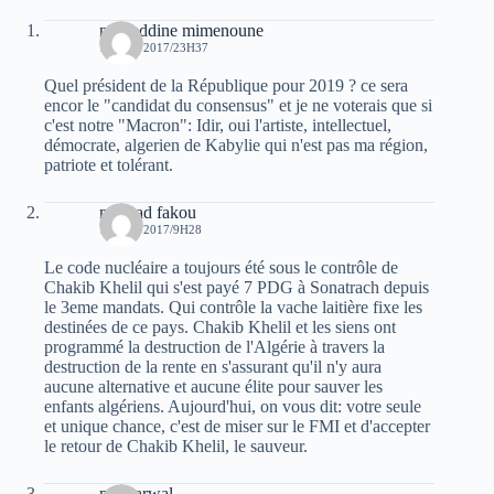
noureddine mimenoune
17 MAI 2017/23H37
Quel président de la République pour 2019 ? ce sera
encor le "candidat du consensus" et je ne voterais que si
c'est notre "Macron": Idir, oui l'artiste, intellectuel,
démocrate, algerien de Kabylie qui n'est pas ma région,
patriote et tolérant.
mourad fakou
18 MAI 2017/9H28
Le code nucléaire a toujours été sous le contrôle de
Chakib Khelil qui s'est payé 7 PDG à Sonatrach depuis
le 3eme mandats. Qui contrôle la vache laitière fixe les
destinées de ce pays. Chakib Khelil et les siens ont
programmé la destruction de l'Algérie à travers la
destruction de la rente en s'assurant qu'il n'y aura
aucune alternative et aucune élite pour sauver les
enfants algériens. Aujourd'hui, on vous dit: votre seule
et unique chance, c'est de miser sur le FMI et d'accepter
le retour de Chakib Khelil, le sauveur.
moh arwal