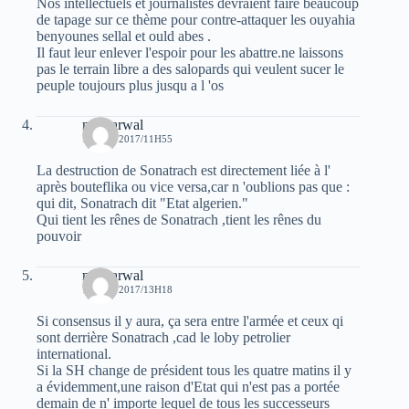
Nos intellectuels et journalistes devraient faire beaucoup
de tapage sur ce thème pour contre-attaquer les ouyahia
benyounes sellal et ould abes .
Il faut leur enlever l'espoir pour les abattre.ne laissons
pas le terrain libre a des salopards qui veulent sucer le
peuple toujours plus jusqu a l 'os
moh arwal
18 MAI 2017/11H55
La destruction de Sonatrach est directement liée à l'
après bouteflika ou vice versa,car n 'oublions pas que :
qui dit, Sonatrach dit "Etat algerien."
Qui tient les rênes de Sonatrach ,tient les rênes du
pouvoir
moh arwal
18 MAI 2017/13H18
Si consensus il y aura, ça sera entre l'armée et ceux qi
sont derrière Sonatrach ,cad le loby petrolier
international.
Si la SH change de président tous les quatre matins il y
a évidemment,une raison d'Etat qui n'est pas a portée
demain de n' importe lequel de tous les successeurs