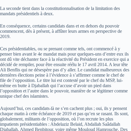
La seconde tient dans la constitutionnalisation de la limitation des
mandats présidentiels à deux.
En conséquence, certains candidats dans et en dehors du pouvoir
commencent, dès à présent, à affûter leurs armes en perspective de
2019.
Ces présidentiables, ou se prenant comme tels, ont commencé à y
penser bien avant le 4e mandat mais pour quelques-uns d’entre eux ils
ont dû vite déchanter face à la réactivité du Président en exercice qui a
décidé de rempiler, pour être ensuite réélu le 17 avril 2014. A leur tête
Ali Benflis qui ne désespère pas d’y aller. Le candidat malheureux des
dernières élections peine à l’évidence à s’affirmer comme le chef de
file de l’opposition. Le titre lui est contesté par le chef du MSP, lui-
même en butte à Djaballah qui l’accuse d’avoir un pied dans
l’opposition et l’autre dans le pouvoir, manière de se légitimer comme
unique chef des islamistes.
Aujourd’hui, ces candidats-là ne s’en cachent plus ; oui, ils y pensent
chaque matin à cette échéance de 2019 et pas qu’en se rasant. Ils sont,
globalement, militants de l’opposition, où l’on recrute les plus
impatients présidentiables : Abdelaziz Belaid, Abdallah Saâdallah
Djaballah, Ahmed Benbitour, voire même Mouloud Hamrouche. Des