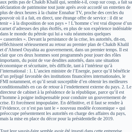
aux petits pas de Chakib Khalil qui, semble-t-il, coup sur coup, a fait sa
déclaration de patrimoine tout juste après avoir accordé un entretien de
plus de deux heures à la chaine Ennahar TV, proche des cercles du
pouvoir où il a fait, en direct, une étrange offre de service : il dit se
tenir « à la disposition de son pays » ! L’homme c’est vrai dispose d’un
carnet d’adresses des plus étoffés, en plus de son expérience indéniable
dans le monde du pétrole qui lui a valu néanmoins quelques
« casseroles ». Devant la persistance de la crise, les autorités, dit-on,
réfléchissent sérieusement au retour au premier plan de Chakib Khalil
et d’Ahmed Ouyahia au gouvernement, dans un premier temps. Il est
clair que ces deux hommes sont programmés pour jouer des rôles
importants, du point de vue desdites autorités, dans une situation
économique et sécuritaire, très difficile, tant à l’intérieur qu’à
l’international : 1. L’ancien ministre de l’Energie, parce qu’il bénéficie
d’un préjugé favorable des institutions financières internationales, le
FMI notamment, et qu’il serait susceptible d’en obtenir les meilleures
conditionnalités en cas de retour à l’endettement externe du pays. 2. Le
directeur de cabinet à la présidence de la république, parce qu’il est
l’homme à poigne indispensable pour conduire un gouvernement de
crise. Et forcément impopulaire. En définitive, et il faut se rendre à
l’évidence, ce n’est pas tant le « nouveau modèle économique » qui
préoccupe présentement les autorités en charge des affaires du pays,
mais la mise en place du décor pour la présidentielle de 2019.
Tout leur savoir-faire semble avoir été investi dans cette entreprise