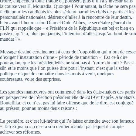
croire, empêchera toute fraude et, poussera plus d’un à s’investir dans
la course vers El Mouradia. Quoique ! Pour autant, la tâche ne sera pas
facile pour les candidats les plus sérieux parmi les chefs de partis et les
personnalités nationales, désireux d’aller à la rencontre de leur destin,
bien avant l’heure selon Djamel Ould Abbes, le secrétaire général du
FLN qui rappelle que « e Président de la République est bel et bien en
poste et qu’il a, plus que jamais, l’intention d’aller jusqu’au bout de son
mandat ! ».
Message destiné certainement à ceux de l’opposition qui n’ont de cesse
d’exiger l’instauration d’une « période de transition ». Est-ce à dire
pour autant que les présidentielles ne sont pas à l’ordre du jour ? Pas si
sûr, et le moins que l’on puisse dire pour l’instant, c’est que la scène
politique risque de connaitre dans les mois à venir, quelques
soubresauts, voire des surprises.
Les grandes manœuvres ont commencé dans les états-majors des partis
en perspective de l’élection présidentielle de 2019 et l’après-Abdelaziz
Bouteflika, et ce n’est pas lui faire offense que de le dire, est conjugué
au présent, pour au moins deux raisons :
La première, et c’est lui-même qui l’a laissé entendre avec son fameux
« Tab Edjnana », ce sera son dernier mandat par lequel il compte
achever ses réformes.