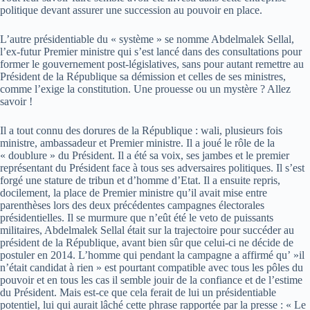
politique devant assurer une succession au pouvoir en place.
L’autre présidentiable du « système » se nomme Abdelmalek Sellal,
l’ex-futur Premier ministre qui s’est lancé dans des consultations pour
former le gouvernement post-législatives, sans pour autant remettre au
Président de la République sa démission et celles de ses ministres,
comme l’exige la constitution. Une prouesse ou un mystère ? Allez
savoir !
Il a tout connu des dorures de la République : wali, plusieurs fois
ministre, ambassadeur et Premier ministre. Il a joué le rôle de la
« doublure » du Président. Il a été sa voix, ses jambes et le premier
représentant du Président face à tous ses adversaires politiques. Il s’est
forgé une stature de tribun et d’homme d’Etat. Il a ensuite repris,
docilement, la place de Premier ministre qu’il avait mise entre
parenthèses lors des deux précédentes campagnes électorales
présidentielles. Il se murmure que n’eût été le veto de puissants
militaires, Abdelmalek Sellal était sur la trajectoire pour succéder au
président de la République, avant bien sûr que celui-ci ne décide de
postuler en 2014. L’homme qui pendant la campagne a affirmé qu’ »il
n’était candidat à rien » est pourtant compatible avec tous les pôles du
pouvoir et en tous les cas il semble jouir de la confiance et de l’estime
du Président. Mais est-ce que cela ferait de lui un présidentiable
potentiel, lui qui aurait lâché cette phrase rapportée par la presse : « Le