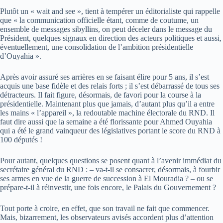
Plutôt un « wait and see », tient à tempérer un éditorialiste qui rappelle
que « la communication officielle étant, comme de coutume, un
ensemble de messages sibyllins, on peut déceler dans le message du
Président, quelques signaux en direction des acteurs politiques et aussi,
éventuellement, une consolidation de l’ambition présidentielle
d’Ouyahia ».
Après avoir assuré ses arrières en se faisant élire pour 5 ans, il s’est
acquis une base fidèle et des relais forts ; il s’est débarrassé de tous ses
détracteurs. Il fait figure, désormais, de favori pour la course à la
présidentielle. Maintenant plus que jamais, d’autant plus qu’il a entre
les mains « l’appareil », la redoutable machine électorale du RND. Il
faut dire aussi que la semaine a été florissante pour Ahmed Ouyahia
qui a été le grand vainqueur des législatives portant le score du RND à
100 députés !
Pour autant, quelques questions se posent quant à l’avenir immédiat du
secrétaire général du RND : – va-t-il se consacrer, désormais, à fourbir
ses armes en vue de la guerre de succession à El Mouradia ? – ou se
prépare-t-il à réinvestir, une fois encore, le Palais du Gouvernement ?
Tout porte à croire, en effet, que son travail ne fait que commencer.
Mais, bizarrement, les observateurs avisés accordent plus d’attention