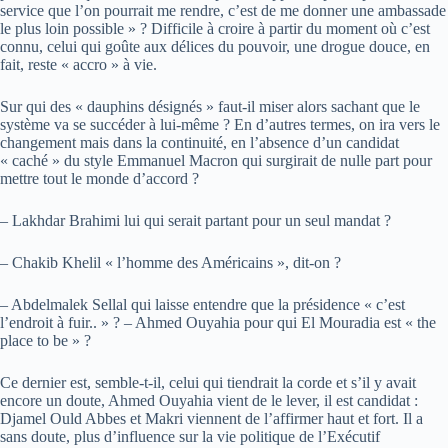
service que l’on pourrait me rendre, c’est de me donner une ambassade
le plus loin possible » ? Difficile à croire à partir du moment où c’est
connu, celui qui goûte aux délices du pouvoir, une drogue douce, en
fait, reste « accro » à vie.
Sur qui des « dauphins désignés » faut-il miser alors sachant que le
système va se succéder à lui-même ? En d’autres termes, on ira vers le
changement mais dans la continuité, en l’absence d’un candidat
« caché » du style Emmanuel Macron qui surgirait de nulle part pour
mettre tout le monde d’accord ?
– Lakhdar Brahimi lui qui serait partant pour un seul mandat ?
– Chakib Khelil « l’homme des Américains », dit-on ?
– Abdelmalek Sellal qui laisse entendre que la présidence « c’est
l’endroit à fuir.. » ? – Ahmed Ouyahia pour qui El Mouradia est « the
place to be » ?
Ce dernier est, semble-t-il, celui qui tiendrait la corde et s’il y avait
encore un doute, Ahmed Ouyahia vient de le lever, il est candidat :
Djamel Ould Abbes et Makri viennent de l’affirmer haut et fort. Il a
sans doute, plus d’influence sur la vie politique de l’Exécutif