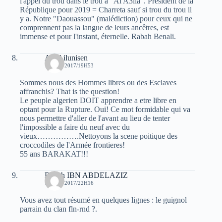
l'appel du trou dans le trou à "Al A3lia". Président de la
République pour 2019 = Charreta sauf si trou du trou il
y a. Notre "Daouassou" (malédiction) pour ceux qui ne
comprennent pas la langue de leurs ancêtres, est
immense et pour l'instant, éternelle. Rabah Benali.
Aksil ilunisen
18 MAI 2017/19H53
Sommes nous des Hommes libres ou des Esclaves
affranchis? That is the question!
Le peuple algerien DOIT apprendre a etre libre en
optant pour la Rupture. Oui! Ce mot formidable qui va
nous permettre d'aller de l'avant au lieu de tenter
l'impossible a faire du neuf avec du
vieux…………….Nettoyons la scene poitique des
croccodiles de l'Armée frontieres!
55 ans BARAKAT!!!
Rabah IBN ABDELAZIZ
18 MAI 2017/22H16
Vous avez tout résumé en quelques lignes : le guignol
parrain du clan fln-rnd ?.