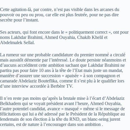
Cette agitation-là, par contre, n’est pas visible dans les arcanes du
pouvoir ou peu ou prou, car elle est plus feutrée, pour ne pas dire
secrète pour l’instant.
Ses acteurs, qui font encore dans le « politiquement correct », ont pour
noms Lakhdar Brahimi, Ahmed Ouyahia, Chakib Khelil et
Abdelmalek Sellal.
La rumeur sur une probable candidature du premier nommé a circulé
mais aussitôt démentie par l’intéressé. Le doute persiste néanmoins et
d’aucuns accréditent cette ambition sachant que Lakhdar Brahimi ne
partira pas pour faire 10 ans à la tête de l’Etat mais juste un mandat,
manière d’assurer une succession « apaisée » à son compagnon et
camarade Abdelaziz Bouteflika, comme il s’est plu à le qualifier lors
d’une interview accordée à Berbère TV.
Il n’en reste pas moins qu’après la brutale mise à l’écart d’Abdelaziz
Belkhadem qui se voyait président avant l’heure, Ahmed Ouyahia,
l’autre potentiel candidat, avance « masqué » même si le message de
félicitations qui lui a été adressé par le Président de la République au
lendemain de son élection à la tête du RND, un blanc-seing jurent
certains, est de nature à l’encourager dans son ambition .