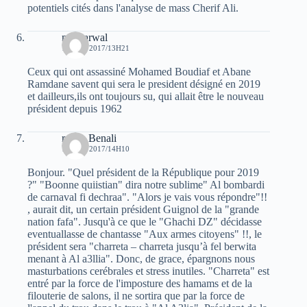
potentiels cités dans l'analyse de mass Cherif Ali.
moh arwal
18 MAI 2017/13H21
Ceux qui ont assassiné Mohamed Boudiaf et Abane
Ramdane savent qui sera le president désigné en 2019
et dailleurs,ils ont toujours su, qui allait être le nouveau
président depuis 1962
rabah Benali
18 MAI 2017/14H10
Bonjour. "Quel président de la République pour 2019
?" "Boonne quiistian" dira notre sublime" Al bombardi
de carnaval fi dechraa". "Alors je vais vous répondre"!!
, aurait dit, un certain président Guignol de la "grande
nation fafa". Jusqu'à ce que le "Ghachi DZ" décidasse
eventuallasse de chantasse "Aux armes citoyens" !!, le
président sera "charreta – charreta jusqu’à fel berwita
menant à Al a3llia". Donc, de grace, épargnons nous
masturbations cerébrales et stress inutiles. "Charreta" est
entré par la force de l'imposture des hamams et de la
filouterie de salons, il ne sortira que par la force de