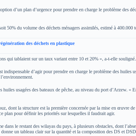
doption d’un plan d’urgence pour prendre en charge le problème des déc
oit 50% du volume des déchets ménagers assimilés, estimé à 400.000 to
égénération des déchets en plastique
s qui tablaient sur un taux variant entre 10 et 20% », a-t-elle souligné.
est indispensable d’agir pour prendre en charge le problème des huiles u
e l’environnement.
s huiles usagées des bateaux de pêche, au niveau du port d’Arzew. « En l
 dont la structure est la première concernée par la mise en œuvre de ce
 plan pour définir les priorités sur lesquelles il faudrait agir.
ans le restant des wilayas du pays, à plusieurs obstacles, dont l’absen
 donne un tableau clair sur la quantité et la composition des DS et DS