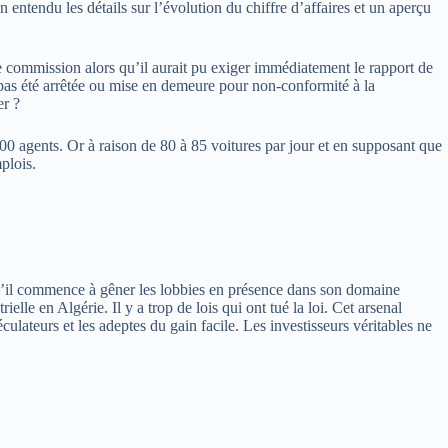
n entendu les détails sur l’évolution du chiffre d’affaires et un aperçu
e commission alors qu’il aurait pu exiger immédiatement le rapport de
 pas été arrêtée ou mise en demeure pour non-conformité à la
er ?
0 agents. Or à raison de 80 à 85 voitures par jour et en supposant que
plois.
et qu’il commence à gêner les lobbies en présence dans son domaine
ielle en Algérie. Il y a trop de lois qui ont tué la loi. Cet arsenal
éculateurs et les adeptes du gain facile. Les investisseurs véritables ne