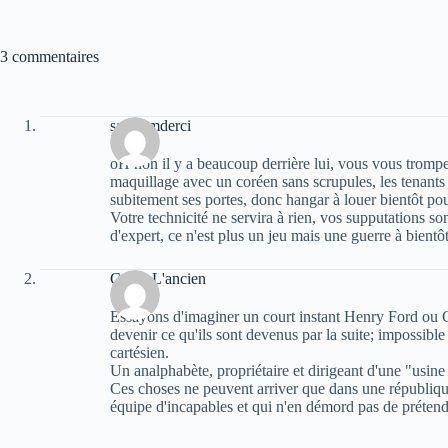
3 commentaires
samir mderci
oH non il y a beaucoup derrière lui, vous vous tromper
maquillage avec un coréen sans scrupules, les tenants o
subitement ses portes, donc hangar à louer bientôt pour 
Votre technicité ne servira à rien, vos supputations son
d'expert, ce n'est plus un jeu mais une guerre à bientôt
Caton L'ancien
Essayons d'imaginer un court instant Henry Ford ou 
devenir ce qu'ils sont devenus par la suite; impossible
cartésien.
Un analphabète, propriétaire et dirigeant d'une "usin
Ces choses ne peuvent arriver que dans une républiqu
équipe d'incapables et qui n'en démord pas de prétendr