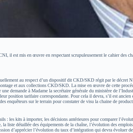
CNI, il est mis en œuvre en respectant scrupuleusement le cahier des ch
nuellement au respect d’un dispositif dit CKD/SKD régit par le décret N°
e montage et aux collections CKD/SKD. La mise en œuvre de cette procédu
ne demande à Madame la secrétaire générale du ministère de l’Industrie 
leur position tarifaire correspondante. Pour cela il devra, s’il est anci
enquêteurs sur le terrain pour constater de visu la chaine de production
ils : les kits à importer, les décisions antérieures pour comparer l’évol
ie, la liste détaillée des équipements de la chaîne, l’évolution des empl
mission d’apprécier l’évolution du taux d’intégration qui devra évoluer