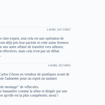
2 AVRIL 2017/23H57
 cher expert, tout cela est une opération de
nt déjà pris leur pactole et cette usine fermera
une autre affaire de transfert vers ailleurs;
t effectives, mais cela n'est pas un débat
.
4 AVRIL 2017/0H32
Carlos Ghosn en vendeur de pastèques avant de
 de l'admettre pour un esprit un tantinet
e de montage" de véhicules.
e bananière comme la nôtre et dirigée par une
e qu'elle est la plus compétente; inouï !