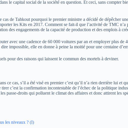
ans le capital social de la société en question. Et ceci, sans compter bie
le cas de Tahkout pourquoi le premier ministre a décidé de dépêcher un
 importer les Kits en 2017. Comment se fait-il que l’activité de TMC n’a
ation des engagements de la capacité de production et des emplois à cré
buter avec une cadence de 60 000 voitures par an et employer plus de 40
s dire impossible, elle en donne à peine la moitié pour une centaine d’em
uels pour des raisons qui laissent le commun des mortels à deviner.
dans ce cas, s’il a été visé en premier c’est qu’il n’a rien derrière lui 
tirer c’est la confirmation incontestable de l’échec de la politique industr
les passe-droits qui polluent le climat des affaires et donc attirent les sp
s les niveaux ? (I)