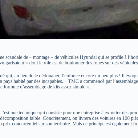
me scandale de « montage » de véhicules Hyundai qui se profile à l’hori
ulgarisateur » dont le rôle est de boulonner des roues sur des véhicules
é qui, au lieu de le dédouaner, l’enfonce encore un peu plus ! Il évoqu
t un pays habité par des incapables. « TMC a commencé par l’assemblag
une formule d’assemblage de kits assez simple ».
t une technique qui consiste pour une entreprise à exporter des produits
e décomposition faible. Concrètement, on livrera des voitures en 100 pièc
n prix concurrentiel sur son territoire. Mais ce principe est également f