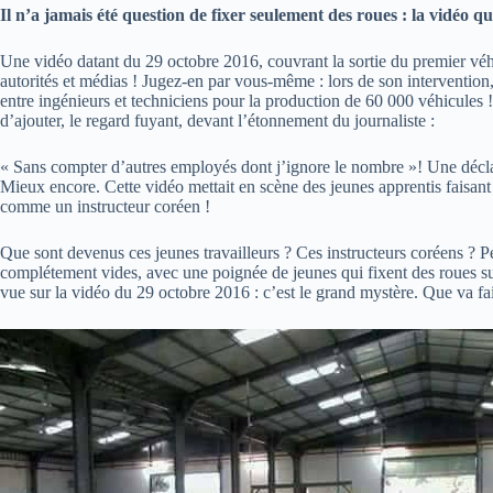
Il n’a jamais été question de fixer seulement des roues : la vidéo q
Une vidéo datant du 29 octobre 2016, couvrant la sortie du premier véhi
autorités et médias ! Jugez-en par vous-même : lors de son intervention
entre ingénieurs et techniciens pour la production de 60 000 véhicule
d’ajouter, le regard fuyant, devant l’étonnement du journaliste :
« Sans compter d’autres employés dont j’ignore le nombre »! Une déclara
Mieux encore. Cette vidéo mettait en scène des jeunes apprentis faisant 
comme un instructeur coréen !
Que sont devenus ces jeunes travailleurs ? Ces instructeurs coréens ? Per
complétement vides, avec une poignée de jeunes qui fixent des roues s
vue sur la vidéo du 29 octobre 2016 : c’est le grand mystère. Que va fair