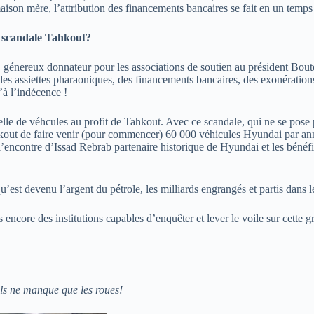
ison mère, l’attribution des financements bancaires se fait en un temps
le scandale Tahkout?
énereux donnateur pour les associations de soutien au président Boutefl
 des assiettes pharaoniques, des financements bancaires, des exonérations 
’à l’indécence !
le de véhcules au profit de Tahkout. Avec ce scandale, qui ne se pose pas
ahkout de faire venir (pour commencer) 60 000 véhicules Hyundai par a
 l’encontre d’Issad Rebrab partenaire historique de Hyundai et les bénéfic
u’est devenu l’argent du pétrole, les milliards engrangés et partis dans
-ils encore des institutions capables d’enquêter et lever le voile sur ce
els ne manque que les roues!