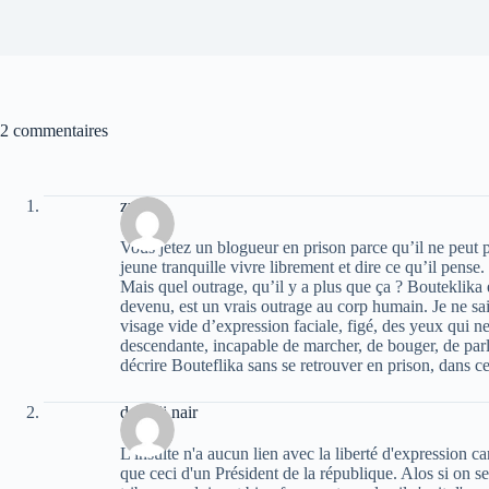
2 commentaires
zwen
Vous jetez un blogueur en prison parce qu’il ne peut pa
jeune tranquille vivre librement et dire ce qu’il pense.
Mais quel outrage, qu’il y a plus que ça ? Bouteklika
devenu, est un vrais outrage au corp humain. Je ne sai
visage vide d’expression faciale, figé, des yeux qui n
descendante, incapable de marcher, de bouger, de parler
décrire Bouteflika sans se retrouver en prison, dans ce
deradji nair
L'insulte n'a aucun lien avec la liberté d'expression car
que ceci d'un Président de la république. Alos si on se m