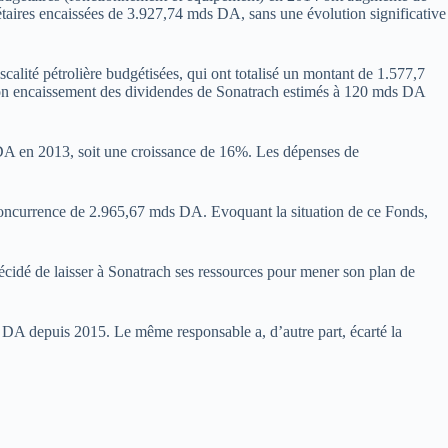
dgétaires encaissées de 3.927,74 mds DA, sans une évolution significative
iscalité pétrolière budgétisées, qui ont totalisé un montant de 1.577,7
on encaissement des dividendes de Sonatrach estimés à 120 mds DA
 DA en 2013, soit une croissance de 16%. Les dépenses de
à concurrence de 2.965,67 mds DA. Evoquant la situation de ce Fonds,
écidé de laisser à Sonatrach ses ressources pour mener son plan de
de DA depuis 2015. Le même responsable a, d’autre part, écarté la