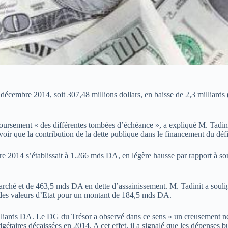
31 décembre 2014, soit 307,48 millions dollars, en baisse de 2,3 milliard
mboursement « des différentes tombées d’échéance », a expliqué M. Tadin
ir que la contribution de la dette publique dans le financement du défi
embre 2014 s’établissait à 1.266 mds DA, en légère hausse par rapport à 
hé et de 463,5 mds DA en dette d’assainissement. M. Tadinit a souligné q
 des valeurs d’Etat pour un montant de 184,5 mds DA.
6 milliards DA. Le DG du Trésor a observé dans ce sens « un creusement
dgétaires décaissées en 2014. A cet effet, il a signalé que les dépense