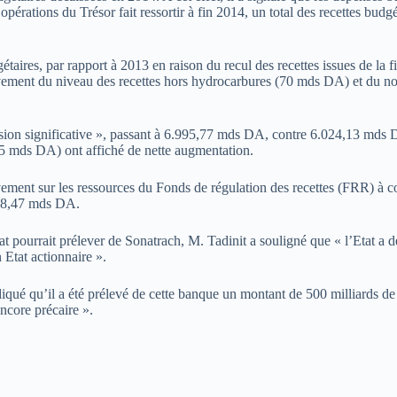
opérations du Trésor fait ressortir à fin 2014, un total des recettes bu
étaires, par rapport à 2013 en raison du recul des recettes issues de la f
ement du niveau des recettes hors hydrocarbures (70 mds DA) et du n
ession significative », passant à 6.995,77 mds DA, contre 6.024,13 mds
 mds DA) ont affiché de nette augmentation.
lèvement sur les ressources du Fonds de régulation des recettes (FRR) 
408,47 mds DA.
 pourrait prélever de Sonatrach, M. Tadinit a souligné que « l’Etat a d
 Etat actionnaire ».
indiqué qu’il a été prélevé de cette banque un montant de 500 milliards 
encore précaire ».