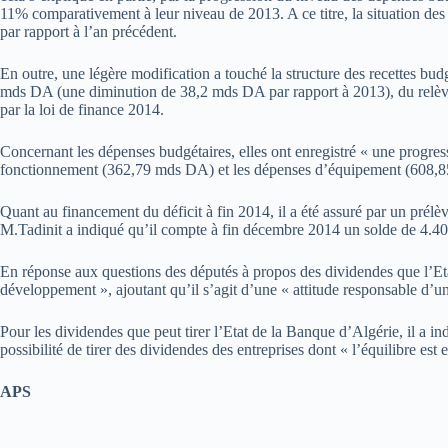
11% comparativement à leur niveau de 2013. A ce titre, la situation des 
par rapport à l’an précédent.
En outre, une légère modification a touché la structure des recettes budg
mds DA (une diminution de 38,2 mds DA par rapport à 2013), du relèv
par la loi de finance 2014.
Concernant les dépenses budgétaires, elles ont enregistré « une progr
fonctionnement (362,79 mds DA) et les dépenses d’équipement (608,85
Quant au financement du déficit à fin 2014, il a été assuré par un pré
M.Tadinit a indiqué qu’il compte à fin décembre 2014 un solde de 4.
En réponse aux questions des députés à propos des dividendes que l’Etat
développement », ajoutant qu’il s’agit d’une « attitude responsable d’un
Pour les dividendes que peut tirer l’Etat de la Banque d’Algérie, il a 
possibilité de tirer des dividendes des entreprises dont « l’équilibre est 
APS