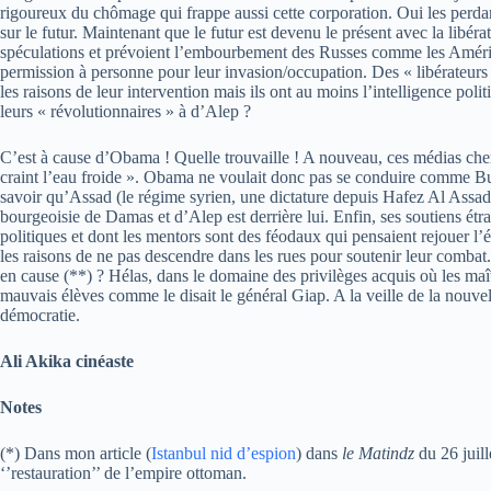
rigoureux du chômage qui frappe aussi cette corporation. Oui les perdants
sur le futur. Maintenant que le futur est devenu le présent avec la libéra
spéculations et prévoient l’embourbement des Russes comme les Américai
permission à personne pour leur invasion/occupation. Des « libérateurs 
les raisons de leur intervention mais ils ont au moins l’intelligence po
leurs « révolutionnaires » à
d’Alep ?
C’est à cause d’Obama ! Quelle trouvaille ! A nouveau, ces médias cher
craint l’eau froide ». Obama ne voulait donc pas se conduire comme Bush
savoir qu’Assad (le régime syrien, une dictature depuis Hafez Al Assad) 
bourgeoisie de Damas et d’Alep est derrière lui. Enfin, ses soutiens étra
politiques et dont les mentors sont des féodaux qui pensaient rejouer 
les raisons de ne pas descendre dans les rues pour soutenir leur combat. 
en cause (**) ? Hélas, dans le domaine des privilèges acquis où les maîtr
mauvais élèves comme le disait le général Giap. A la veille de la nouvel
démocratie.
Ali Akika cinéaste
Notes
(*) Dans mon article (
Istanbul nid d’espion
) dans
le Matindz
du 26 juil
‘’restauration’’ de l’empire ottoman.