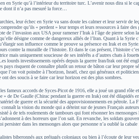
en en Syrie qu’à l’intérieur du territoire turc. L’avenir nous dira si le
ête dont il n’a pas mesuré la force…
chies, leur échec en Syrie va sans doute les calmer et leur servir de leço
r comprendre qu’ils « perdent » leur temps et leurs ressources à faire de
a note de l’invasion aux USA pour ramener l’Irak à l’âge de pierre selon 
u’elle désigne comme de dangereux alliés de l’Iran. Quant à la Syrie c’e
ait qu’élargir son influence comme le prouve sa présence en Irak et en Sy
s contre la muraille de l’histoire. Et dans le cas présent, l’histoire c’es
ice mais uniquement soucieuse de ses intérêts a d’autres chats à fouette
Les lourds investissements opérés depuis la guerre Iran/Irak ont été eng
s pays risquent de connaître plutôt un retour de bâton car leur propre s
e l’on voit poindre à l’horizon, Israël, chez qui généraux et politicien
nt des soucis à se faire car leur horizon est des plus sombres.
s les fameux accords de Syces-Picot de 1916, elle a joué un grand rôle e
be » de De Gaulle (Chirac pendant la guerre en Irak) ont été dilapidés en
 matériel de guerre et la sécurité des approvisionnements en pétrole. La
nnaît la vision du monde qui a déteint sur de jeunes Français auteurs d
isté à de tels roulements de tambours qui font résonner les mensonges l
ls s’adonnent à des horreurs que l’on sait. En revanche, les soldats gou
 persister dans les mensonges alors que personne n’a oublié la cabale 
alistes biberonnés aux préjugés coloniaux ou bien à l’écoute de
leur ve