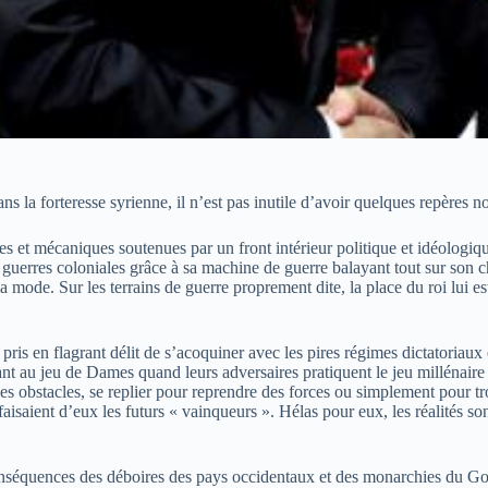
 la forteresse syrienne, il n’est pas inutile d’avoir quelques repères not
les et mécaniques soutenues par un front intérieur politique et idéologiq
 guerres coloniales grâce à sa machine de guerre balayant tout sur son 
 la mode. Sur les terrains de guerre proprement dite, la place du roi lui
 pris en flagrant délit de s’acoquiner avec les pires régimes dictatoria
ant au jeu de Dames quand leurs adversaires pratiquent le jeu millénaire 
s obstacles, se replier pour reprendre des forces ou simplement pour t
isaient d’eux les futurs « vainqueurs ». Hélas pour eux, les réalités sont
conséquences des déboires des pays occidentaux et des monarchies du Go