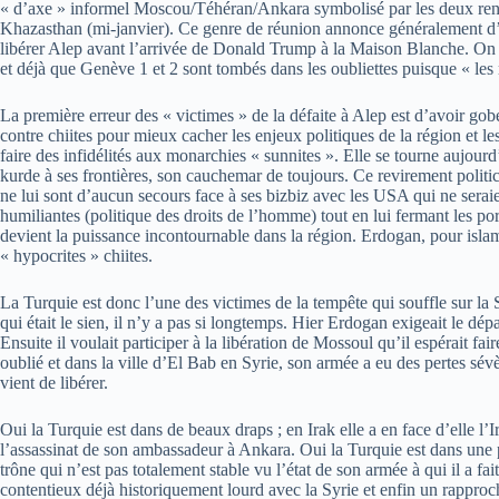
« d’axe » informel Moscou/Téhéran/Ankara symbolisé par les deux renco
Khazasthan (mi-janvier). Ce genre de réunion annonce généralement d’im
libérer Alep avant l’arrivée de Donald Trump à la Maison Blanche. On 
et déjà que Genève 1 et 2 sont tombés dans les oubliettes puisque « les 
La première erreur des « victimes » de la défaite à Alep est d’avoir gobé
contre chiites pour mieux cacher les enjeux politiques de la région et l
faire des infidélités aux monarchies « sunnites ». Elle se tourne aujourd
kurde à ses frontières, son cauchemar de toujours. Ce revirement politi
ne lui sont d’aucun secours face à ses bizbiz avec les USA qui ne serai
humiliantes (politique des droits de l’homme) tout en lui fermant les p
devient la puissance incontournable dans la région. Erdogan, pour islamist
« hypocrites » chiites.
La Turquie est donc l’une des victimes de la tempête qui souffle sur l
qui était le sien, il n’y a pas si longtemps. Hier Erdogan exigeait le d
Ensuite il voulait participer à la libération de Mossoul qu’il espérait 
oublié et dans la ville d’El Bab en Syrie, son armée a eu des pertes sévèr
vient de libérer.
Oui la Turquie est dans de beaux draps ; en Irak elle a en face d’elle l’
l’assassinat de son ambassadeur à Ankara. Oui la Turquie est dans une p
trône qui n’est pas totalement stable vu l’état de son armée à qui il a f
contentieux déjà historiquement lourd avec la Syrie et enfin un rappro