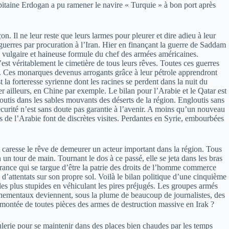
 capitaine Erdogan a pu ramener le navire « Turquie » à bon port après
n. Il ne leur reste que leurs larmes pour pleurer et dire adieu à leur
s guerres par procuration à l’Iran. Hier en finançant la guerre de Saddam
la vulgaire et haineuse formule du chef des armées américaines.
st véritablement le cimetière de tous leurs rêves. Toutes ces guerres
rie. Ces monarques devenus arrogants grâce à leur pétrole apprendront
t la forteresse syrienne dont les racines se perdent dans la nuit du
r ailleurs, en Chine par exemple. Le bilan pour l’Arabie et le Qatar est
loutis dans les sables mouvants des déserts de la région. Engloutis sans
écurité n’est sans doute pas garantie à l’avenir. A moins qu’un nouveau
s de l’Arabie font de discrètes visites. Perdantes en Syrie, embourbées
t caresse le rêve de demeurer un acteur important dans la région. Tous
 un tour de main. Tournant le dos à ce passé, elle se jeta dans les bras
 France qui se targue d’être la patrie des droits de l’homme commerce
’attentats sur son propre sol. Voilà le bilan politique d’une cinquième
es plus stupides en véhiculant les pires préjugés. Les groupes armés
vernementaux deviennent, sous la plume de beaucoup de journalistes, des
montée de toutes pièces des armes de destruction massive en Irak ?
ulerie pour se maintenir dans des places bien chaudes par les temps