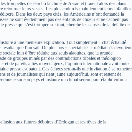
les trompettes de Jéricho la chute de Assad et tiraient alors des plans
tre retourner leurs vestes. Les plus endurcis maintiennent leurs infantiles
médiocre. Dans les deux pays cités, les Américains n’ont demandé la
 Russes ne sont évidemment pas des enfants de choeur et ne cachent pas
e presse qui s’est trompée sur tout, cherche les causes de la défaite de
histoire a une meilleure explication. Tout simplement « chat échaudé
résultat que l’on sait.
De plus nos « spécialistes » médiatisés devraient
sociale loin d’être réduite aux seuls alaouites, que la grande
riade de groupes minés par des contradictions tribales et théologico-
 » et de pareils alliés moyenâgeux, l’opinion internationale avait toutes
aine presse est patent. Ces échecs seront-ils une invitation à se remettre
s et de journalistes qui rient jaune aujourd’hui, sont et restent de
raineté sur son pays et instaure un climat serein pour établir enfin la
 allusion aux futures déboires d’Erdogan et ses rêves de la