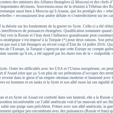
ntres des ministres des Affaires étrangères (à Moscou) et des chefs d
portantes décisions. Souvenons-nous de la réunion à Téhéran des Russes
remarque aussi bien à Moscou qu’à Anasta, que les protégés des « rebel
rebelles » reconnaissent leur amère défaite et s’entredéchirent sur les 
 la théorie sur les fondements de la guerre en Syrie. Celle-ci a été rédui
es interférences de puissances étrangères. Qualification sommaire quand o
’hui vers la Russie et l’Iran dont l’influence grandissante peut constitu
co-stratégique s’est imposé à la Turquie (*) pour deux raisons. Son prés
ent pas tout à fait étrangers au récent coup d’Etat du 14 juillet 2016. 
ortes de l’Europe, la Turquie s’aperçoit que cette Europe ne compte guèr
e sunnite qu’il est, a été rappelé par les dures lois de la « realpolitik 
a Syrie. Outre les difficultés avec les USA et l’Union européenne, on 
épart d’Assad (rien que ça !) en plus de ses prétentions d’occuper des te
faire revenir dans le giron d’un empire ottoman moderne et fantasmé avec
es en hommes et en tanks et la Syrie et son allié russe lui ont signifié de
Iran et en Syrie où Assad est conforté dans son fauteuil, elle a la Russi
osition inconfortable car l’allié américain voit d’un mauvais œil ses f
ait subir une purge sans précédent. Friture avec son allié américain, la 
chement quelque peu encombrant avec des puissances (Russie et Iran) qui