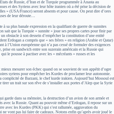
’Etats de Russie, d’Iran et de Turquie programmée à Anasta au
 et des Syriens avec leur hôte iranien où a été prise la décision de
les » (USA/France) seront absents et pour cause. On peut dire d’ores
causes de leur déroute…
te à sa plus banale expression en la qualifiant de guerre de sunnites
n sait que la Turquie « sunnite » joue ses propres cartes pour finir par
er un obstacle à son dessein d’empêcher la constitution d’une entité
ident Erdogan a compris que « ses frères » en religion (Arabie et Qatar)
Quant à l’Union européenne qui n’a pas cessé de formuler des exigences
e, prise en sandwich entre son suzerain américain et la Russie qui
» qui le pousse à pactiser avec les « mécréants » russes et les
peut mieux mesurer son échec quand on se souvient de son
appétit d’ogre
rritoires syriens pour empêcher les Kurdes de proclamer leur autonomie.
 la complicité de Barzani, le chef kurde irakien. Aujourd’hui Mossoul est
 tirer un trait sur son rêve de s’installer aux portes d’Alep que la Syrie
e qui garde dans sa mémoire, la destruction d’un avion de son armée et
lirts avec la Russie. Quant au pouvoir même d’Erdogan, il repose sur un
guerre avec les Kurdes (PKK) qui s’est rallumée, aggravation du
 ne vont pas lui faire de cadeaux. Notons enfin qu’après avoir joué le