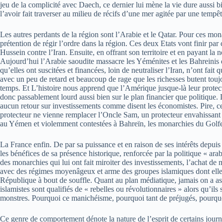
jeu de la complicité avec Daech, ce dernier lui mène la vie dure aussi bi
l’avoir fait traverser au milieu de récifs d’une mer agitée par une temp
Les autres perdants de la région sont l’Arabie et le Qatar. Pour ces monar
prétention de régir l’ordre dans la région. Ces deux Etats vont finir pa
Hussein contre l’Iran. Ensuite, en offrant son territoire et en payant l
Aujourd’hui l’Arabie saoudite massacre les Yéménites et les Bahreinis q
qu’elles ont suscitées et financées, loin de neutraliser l’Iran, n’ont f
avec un peu de retard et beaucoup de rage que les richesses butent toujour
temps. Et L’histoire nous apprend que l’Amérique jusque-là leur protectr
donc passablement lourd aussi bien sur le plan financier que politique. 
aucun retour sur investissements comme disent les économistes. Pire, ce
protecteur ne vienne remplacer l’Oncle Sam, un protecteur envahissant qu
au Yémen et violemment contestées à Bahreïn, les monarchies du Golfe o
La France enfin. De par sa puissance et en raison de ses intérêts depui
les bénéfices de sa présence historique, renforcée par la politique « ara
des monarchies qui lui ont fait miroiter des investissements, l’achat de
avec des régimes moyenâgeux et arme des groupes islamiques dont elle co
République à bout de souffle. Quant au plan médiatique, jamais on a ass
islamistes sont qualifiés de « rebelles ou révolutionnaires » alors qu’i
monstres. Pourquoi ce manichéisme, pourquoi tant de préjugés, pourquoi
Ce genre de comportement dénote la nature de l’esprit de certains journ