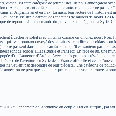
, c’est aussi cette catégorie de journalistes. Ils nous annonçaient avec 
tion d’Alep, ils tentent de faire une petite autocritique pour ne pas paraî
ns en Afghanistan et en Irak. Là aussi, leur lecture de l’histoire est 
» qui ont laissé sur le carreau des centaines de milliers de morts. Les
litique de répondre à une demande du gouvernement légal de la Syrie. Cett
chent à cacher le soleil avec un tamis comme on dit chez nous. Non, l’
 qui avait pourtant envoyé des centaines de milliers de soldats pour le 
n’erre pas seul dans un château fantôme, qu’il est soutenu par une base 
ngers sont de solides alliés (Russie et Iran) etc. En face de lui, une my
l’épopée d’un Laurence d’Arabie. Avec de tels groupes «
révolutionnaires
L’échec de l’aventure en Syrie de la France officielle et celle d’une cert
es ne veulent pas descendre de leur piédestal, une catégorie de politicien
le année, on ne peut que souhaiter que le peuple syrien retrouve sa souve
let 2016 au lendemain de la tentative du coup d’Etat en Turquie, j’ai fait