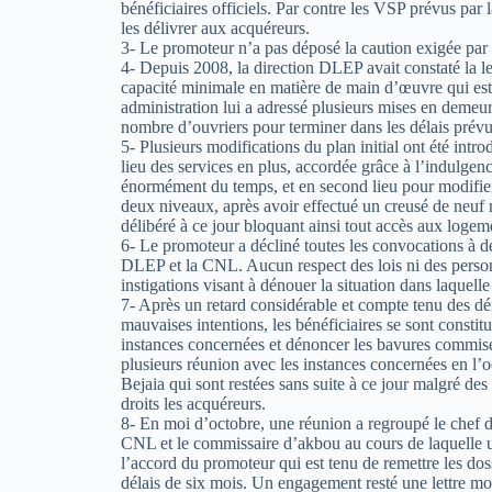
bénéficiaires officiels. Par contre les VSP prévus par 
les délivrer aux acquéreurs.
3- Le promoteur n’a pas déposé la caution exigée par 
4- Depuis 2008, la direction DLEP avait constaté la le
capacité minimale en matière de main d’œuvre qui est 
administration lui a adressé plusieurs mises en demeur
nombre d’ouvriers pour terminer dans les délais prévu
5- Plusieurs modifications du plan initial ont été intr
lieu des services en plus, accordée grâce à l’indulgenc
énormément du temps, et en second lieu pour modifier
deux niveaux, après avoir effectué un creusé de neu
délibéré à ce jour bloquant ainsi tout accès aux logem
6- Le promoteur a décliné toutes les convocations à de
DLEP et la CNL. Aucun respect des lois ni des person
instigations visant à dénouer la situation dans laquelle 
7- Après un retard considérable et compte tenu des d
mauvaises intentions, les bénéficiaires se sont constit
instances concernées et dénoncer les bavures commises
plusieurs réunion avec les instances concernées en 
Bejaia qui sont restées sans suite à ce jour malgré de
droits les acquéreurs.
8- En moi d’octobre, une réunion a regroupé le chef d
CNL et le commissaire d’akbou au cours de laquelle u
l’accord du promoteur qui est tenu de remettre les dos
délais de six mois. Un engagement resté une lettre mor