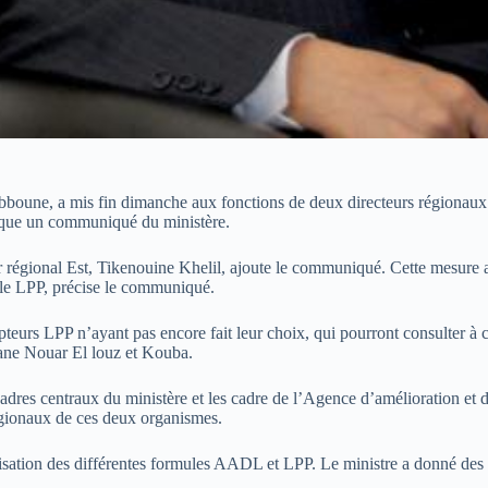
Tebboune, a mis fin dimanche aux fonctions de deux directeurs régionau
dique un communiqué du ministère.
ur régional Est, Tikenouine Khelil, ajoute le communiqué. Cette mesure 
ule LPP, précise le communiqué.
urs LPP n’ayant pas encore fait leur choix, qui pourront consulter à cet 
nane Nouar El louz et Kouba.
cadres centraux du ministère et les cadre de l’Agence d’amélioration e
égionaux de ces deux organismes.
éalisation des différentes formules AADL et LPP. Le ministre a donné de