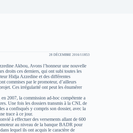
28 DÉCEMBRE 2016/11H53
Azzedine Akbou, Avons l’honneur une nouvelle
s droits ces derniers, qui ont subi toutes les
teur Hidja Azzedine et des différentes
ont commises par le promoteur, d’ailleurs
projet. Ces irrégularité ont peut les énumérer
ya en 2007, la commission ad-hoc compétente a
ires. Une fois les dossiers transmis à la CNL de
les a confisqués y compris son dossier, avec la
ne trace à ce jour.
 convié à effectuer des versements allant de 600
omoteur au niveau de la banque BADR pour
ans lequel ils ont acquis le caractère de