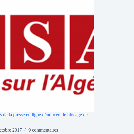
s de la presse en ligne dénoncent le blocage de
ctobre 2017
9 commentaires