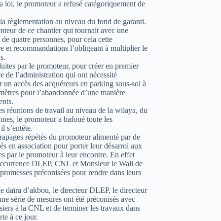
la loi, le promoteur a refusé catégoriquement de
la règlementation au niveau du fond de garanti.
nteur de ce chantier qui tournait avec une
de quatre personnes, pour cela cette
e et recommandations l’obligeant à multiplier le
s.
oduites par le promoteur, pour créer en premier
e de l’administration qui ont nécessité
 un accès des acquéreurs en parking sous-sol à
f mètres pour l’abandonnée d’une manière
ents.
s réunions de travail au niveau de la wilaya, du
nes, le promoteur a bafoué toute les
il s’entête.
érapages répétés du promoteur alimenté par de
ués en association pour porter leur désarroi aux
 par le promoteur à leur encontre. En effet
l’occurrence DLEP, CNL et Monsieur le Wali de
s promesses préconisées pour rendre dans leurs
e daïra d’akbou, le directeur DLEP, le directeur
ne série de mesures ont été préconisés avec
siers à la CNL et de terminer les travaux dans
te à ce jour.