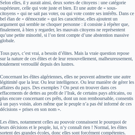
Selon elles, il y aurait ainsi, deux sortes de citoyens : une catégorie
supérieure, celle qui vote juste et bien. Et une autre de « sous-
citoyens » qui ne sait pas voter, ou qui vote contre ses intérêts. Dans ce
bel élan de « démocratie » qui les caractérise, elles ajoutent un
argument qui semble ne choquer personne : il consiste à répéter que,
finalement, à bien y regarder, les mauvais citoyens ne représentent
qu’une petite minorité, si l’on tient compte d’une abstention massive
globale.
Tous pays, c’est vrai, a besoin d’élites. Mais la vraie question repose
sur la nature de ces élites et de leur renouvellement, malheureusement,
totalement verrouillé depuis des lustres.
Concernant les élites algériennes, elles ne peuvent admettre une autre
légitimité que la leur. Ou leur intelligence. Ou leur manière de gérer les
affaires du pays. Des exemples ? On peut en trouver dans ces
effacements de dettes au profit de l’Irak, de certains pays africains, ou
plus encore concernant ces prêts, dont un non remboursable, consentis
à un pays voisin, alors même que le peuple n’a pas été informé de ces
décisions « prises en son nom ».
Les élites, notamment celles au pouvoir connaissent le pourquoi de
leurs décisions et le peuple, lui, n’y connaît rien ! Normal, les élites
sortent des grandes écoles, donc elles sont forcément compétentes.