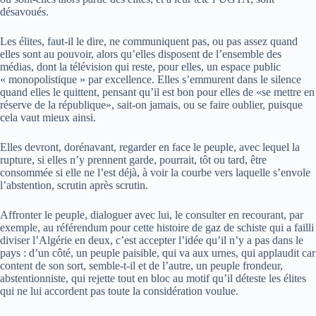
désavoués.
Les élites, faut-il le dire, ne communiquent pas, ou pas assez quand
elles sont au pouvoir, alors qu’elles disposent de l’ensemble des
médias, dont la télévision qui reste, pour elles, un espace public
« monopolistique » par excellence. Elles s’emmurent dans le silence
quand elles le quittent, pensant qu’il est bon pour elles de «se mettre en
réserve de la république», sait-on jamais, ou se faire oublier, puisque
cela vaut mieux ainsi.
Elles devront, dorénavant, regarder en face le peuple, avec lequel la
rupture, si elles n’y prennent garde, pourrait, tôt ou tard, être
consommée si elle ne l’est déjà, à voir la courbe vers laquelle s’envole
l’abstention, scrutin après scrutin.
Affronter le peuple, dialoguer avec lui, le consulter en recourant, par
exemple, au référendum pour cette histoire de gaz de schiste qui a failli
diviser l’Algérie en deux, c’est accepter l’idée qu’il n’y a pas dans le
pays : d’un côté, un peuple paisible, qui va aux urnes, qui applaudit car
content de son sort, semble-t-il et de l’autre, un peuple frondeur,
abstentionniste, qui rejette tout en bloc au motif qu’il déteste les élites
qui ne lui accordent pas toute la considération voulue.