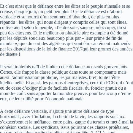
Et c’est ainsi que la défiance entre les élites et le peuple s’installe et se
creuse, chaque jour, un petit peu plus ! Cette défiance est d’abord
verticale et se nourrit d’un sentiment d’abandon, de plus en plus
répandu : les élites, qui nous dirigent y compris celles qui sont élues,
cultiveraient selon le peuple, «l’entre-soi», sans se préoccuper, ou si
peu des citoyens. Et le meilleur ou plutôt le pire exemple a été donné
par les députés soucieux beaucoup plus par « leur prime de fin de
mandat », que du sort des algériens qui vont être sacrément malmenés
par les dispositions de la loi de finance 2017qui leur promet des années
de disette !
Il serait toutefois naïf de limiter cette défiance aux seuls gouvernants.
Certes, elle frappe la classe politique dans toute sa composante mais
aussi l’administration publique, les journalistes, bref, toute l’élite
intellectuelle. Et aussi, les patrons d’entreprises, ceux du FCE qui n’ont
eu de cesse d’exiger plus de facilités fiscales, du foncier gratuit ou à
moindre coût, sans apporter la moindre preuve, pour beaucoup d’entre
eux, de leur utilité pour l’économie nationale.
A cette défiance verticale, s’ajoute une autre défiance de type
horizontal ; avec l’inflation, la cherté de la vie, les rapports sociaux
s’exacerbent et la méfiance, entre pairs, gagne du terrain et met à mal la
cohésion sociale. Les syndicats, issus pourtant des classes prolétaires,
ou sont-elles alors partie des élites, et à leur tête l’UGTA, sont