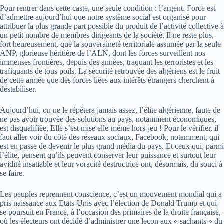
Pour rentrer dans cette caste, une seule condition : l’argent. Force est
d’admettre aujourd’hui que notre système social est organisé pour
attribuer la plus grande part possible du produit de l’activité collective à
un petit nombre de membres dirigeants de la société. Il ne reste plus,
fort heureusement, que la souveraineté territoriale assumée par la seule
ANP, glorieuse héritière de l’ALN, dont les forces surveillent nos
immenses frontières, depuis des années, traquant les terroristes et les
trafiquants de tous poils. La sécurité retrouvée des algériens est le fruit
de cette armée que des forces liées aux intérêts étrangers cherchent à
déstabiliser.
Aujourd’hui, on ne le répétera jamais assez, l’élite algérienne, faute de
ne pas avoir trouvée des solutions au pays, notamment économiques,
est disqualifiée. Elle s’est mise elle-même hors-jeu ! Pour le vérifier, il
faut aller voir du côté des réseaux sociaux, Facebook, notamment, qui
est en passe de devenir le plus grand média du pays. Et ceux qui, parmi
l’élite, pensent qu’ils peuvent conserver leur puissance et surtout leur
avidité insatiable et leur voracité destructrice ont, désormais, du souci à
se faire.
Les peuples reprennent conscience, c’est un mouvement mondial qui a
pris naissance aux Etats-Unis avec l’élection de Donald Trump et qui
se poursuit en France, à l’occasion des primaires de la droite française,
où les électeurs ont décidé d’administrer une leçon aux « sachants » du