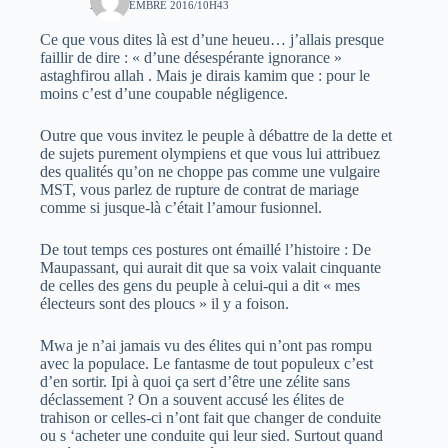
24 NOVEMBRE 2016/10H43
Ce que vous dites là est d’une heueu… j’allais presque
faillir de dire : « d’une désespérante ignorance »
astaghfirou allah . Mais je dirais kamim que : pour le
moins c’est d’une coupable négligence.
Outre que vous invitez le peuple à débattre de la dette et
de sujets purement olympiens et que vous lui attribuez
des qualités qu’on ne choppe pas comme une vulgaire
MST, vous parlez de rupture de contrat de mariage
comme si jusque-là c’était l’amour fusionnel.
De tout temps ces postures ont émaillé l’histoire : De
Maupassant, qui aurait dit que sa voix valait cinquante
de celles des gens du peuple à celui-qui a dit « mes
électeurs sont des ploucs » il y a foison.
Mwa je n’ai jamais vu des élites qui n’ont pas rompu
avec la populace. Le fantasme de tout populeux c’est
d’en sortir. Ipi à quoi ça sert d’être une zélite sans
déclassement ? On a souvent accusé les élites de
trahison or celles-ci n’ont fait que changer de conduite
ou s ‘acheter une conduite qui leur sied. Surtout quand