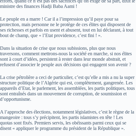
efforts, quand ce n’est pas des sacrifices qu’on exige de sa part, dixit le
ministre des finances Hadji Baba Aami !
Le peuple en a marre ! Car il a l’impression qu’il paye pour sa
protection, mais personne ne le protège de ces élites qui disposent de
ses richesses et parfois en usent et abusent, tout en lui déclarant, à tout
bout de champ, que « l’Etat providence, c’est fini ! ».
Dans la situation de crise que nous subissions, plus que nous
traversons, comment mettrons-nous la société en marche, si nos élites
sont à court d’idées, persistent à rester dans leur monde abstrait, et
refusent d’associer le peuple aux décisions qui engagent son avenir ?
La crise pétrolière a ceci de particulier, c’est qu’elle a mis a nu la super
structure politique de l’Algérie qui est, complètement, gangrenée. Les
appareils d’Etat, le parlement, les assemblées, les partis politiques, tous
sont entraînés dans un mouvement de corruption, de soumission et
d’opportunisme.
A l’approche des élections, notamment législatives, c’est le règne de la
mangeoire : tous s’y précipitent, les partis islamistes en tête ! Les
quotas sont fixés. Premiers servis, les obéissants parmi ceux qui se
disent « appliquer le programme du président de la République ».