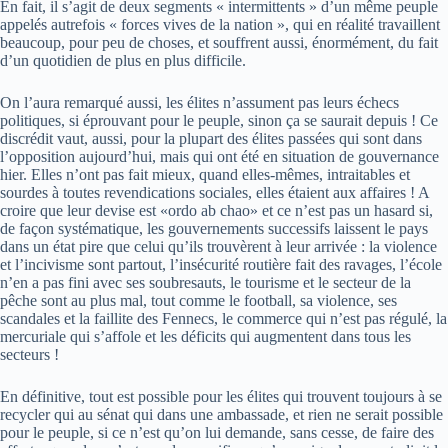
En fait, il s’agit de deux segments « intermittents » d’un même peuple
appelés autrefois « forces vives de la nation », qui en réalité travaillent
beaucoup, pour peu de choses, et souffrent aussi, énormément, du fait
d’un quotidien de plus en plus difficile.
On l’aura remarqué aussi, les élites n’assument pas leurs échecs
politiques, si éprouvant pour le peuple, sinon ça se saurait depuis ! Ce
discrédit vaut, aussi, pour la plupart des élites passées qui sont dans
l’opposition aujourd’hui, mais qui ont été en situation de gouvernance
hier. Elles n’ont pas fait mieux, quand elles-mêmes, intraitables et
sourdes à toutes revendications sociales, elles étaient aux affaires ! A
croire que leur devise est «ordo ab chao» et ce n’est pas un hasard si,
de façon systématique, les gouvernements successifs laissent le pays
dans un état pire que celui qu’ils trouvèrent à leur arrivée : la violence
et l’incivisme sont partout, l’insécurité routière fait des ravages, l’école
n’en a pas fini avec ses soubresauts, le tourisme et le secteur de la
pêche sont au plus mal, tout comme le football, sa violence, ses
scandales et la faillite des Fennecs, le commerce qui n’est pas régulé, la
mercuriale qui s’affole et les déficits qui augmentent dans tous les
secteurs !
En définitive, tout est possible pour les élites qui trouvent toujours à se
recycler qui au sénat qui dans une ambassade, et rien ne serait possible
pour le peuple, si ce n’est qu’on lui demande, sans cesse, de faire des