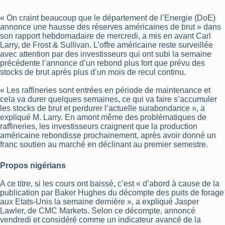
« On craint beaucoup que le département de l’Energie (DoE)
annonce une hausse des réserves américaines de brut » dans
son rapport hebdomadaire de mercredi, a mis en avant Carl
Larry, de Frost & Sullivan.
L’offre américaine reste surveillée
avec attention par des investisseurs qui ont subi la semaine
précédente l’annonce d’un rebond plus fort que prévu des
stocks de brut après plus d’un mois de recul continu.
« Les raffineries sont entrées en période de maintenance et
cela va durer quelques semaines, ce qui va faire s’accumuler
les stocks de brut et perdurer l’actuelle surabondance », a
expliqué M. Larry.
En amont même des problématiques de
raffineries, les investisseurs craignent que la production
américaine rebondisse prochainement, après avoir donné un
franc soutien au marché en déclinant au premier semestre.
Propos nigérians
A ce titre, si les cours ont baissé, c’est « d’abord à cause de la
publication par Baker Hughes du décompte des puits de forage
aux Etats-Unis la semaine dernière », a expliqué Jasper
Lawler, de CMC Markets.
Selon ce décompte, annoncé
vendredi et considéré comme un indicateur avancé de la