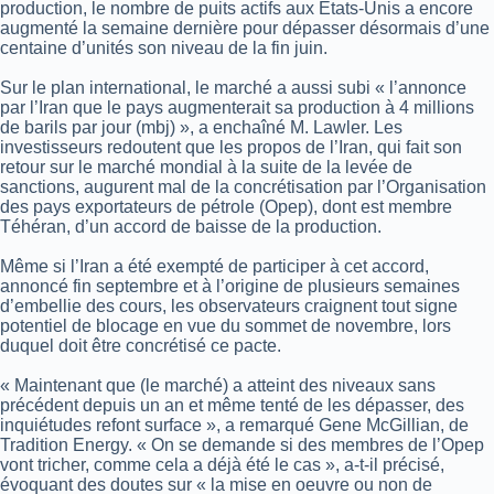
production, le nombre de puits actifs aux Etats-Unis a encore
augmenté la semaine dernière pour dépasser désormais d’une
centaine d’unités son niveau de la fin juin.
Sur le plan international, le marché a aussi subi « l’annonce
par l’Iran que le pays augmenterait sa production à 4 millions
de barils par jour (mbj) », a enchaîné M. Lawler.
Les
investisseurs redoutent que les propos de l’Iran, qui fait son
retour sur le marché mondial à la suite de la levée de
sanctions, augurent mal de la concrétisation par l’Organisation
des pays exportateurs de pétrole (Opep), dont est membre
Téhéran, d’un accord de baisse de la production.
Même si l’Iran a été exempté de participer à cet accord,
annoncé fin septembre et à l’origine de plusieurs semaines
d’embellie des cours, les observateurs craignent tout signe
potentiel de blocage en vue du sommet de novembre, lors
duquel doit être concrétisé ce pacte.
« Maintenant que (le marché) a atteint des niveaux sans
précédent depuis un an et même tenté de les dépasser, des
inquiétudes refont surface », a remarqué Gene McGillian, de
Tradition Energy.
« On se demande si des membres de l’Opep
vont tricher, comme cela a déjà été le cas », a-t-il précisé,
évoquant des doutes sur « la mise en oeuvre ou non de