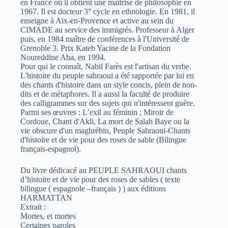
en France où il obtient une maîtrise de philosophie en
1967. Il est docteur 3° cycle en ethnologie. En 1981, il
enseigne à Aix-en-Provence et active au sein du
CIMADE au service des immigrés. Professeur à Alger
puis, en 1984 maître de conférences à l'Université de
Grenoble 3. Prix Kateb Yacine de la Fondation
Noureddine Aba, en 1994.
Pour qui le connaît, Nabil Farès est l'artisan du verbe.
L'histoire du peuple sahraoui a été rapportée par lui en
des chants d'histoire dans un style concis, plein de non-
dits et de métaphores. Il a aussi la faculté de produire
des calligrammes sur des sujets qui n'intéressent guère.
Parmi ses œuvres : L’exil au féminin ; Miroir de
Cordoue, Chant d'Akli, La mort de Salah Baye ou la
vie obscure d'un maghrébin, Peuple Sahraoui-Chants
d'histoire et de vie pour des roses de sable (Bilingue
français-espagnol).
Du livre dédicacé au PEUPLE SAHRAOUI chants
d’histoire et de vie pour des roses de sables ( texte
bilingue ( espagnole –français ) ) aux éditions
HARMATTAN
Extrait :
Mortes, et mortes
Certaines paroles