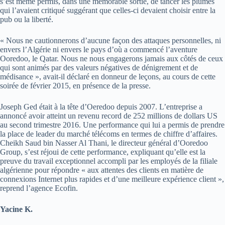
s’est même permis, dans une mémorable sortie, de tancer les plumes
qui l’avaient critiqué suggérant que celles-ci devaient choisir entre la
pub ou la liberté.
« Nous ne cautionnerons d’aucune façon des attaques personnelles, ni
envers l’Algérie ni envers le pays d’où a commencé l’aventure
Ooredoo, le Qatar. Nous ne nous engagerons jamais aux côtés de ceux
qui sont animés par des valeurs négatives de dénigrement et de
médisance », avait-il déclaré en donneur de leçons, au cours de cette
soirée de février 2015, en présence de la presse.
Joseph Ged était à la tête d’Oeredoo depuis 2007. L’entreprise a
annoncé avoir atteint un revenu record de 252 millions de dollars US
au second trimestre 2016. Une performance qui lui a permis de prendre
la place de leader du marché télécoms en termes de chiffre d’affaires.
Cheikh Saud bin Nasser Al Thani, le directeur général d’Ooredoo
Group, s’est réjoui de cette performance, expliquant qu’elle est la
preuve du travail exceptionnel accompli par les employés de la filiale
algérienne pour répondre « aux attentes des clients en matière de
connexions Internet plus rapides et d’une meilleure expérience client »,
reprend l’agence Ecofin.
Yacine K.