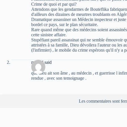
Crime de quoi et par qui?
Attendons que les gendarmes de Bouteflika fabriquent
d'ailleurs des dizaines de meurtres troublants en Algér
Dramatique assassiner un Médecin inspecteur et juste un
bordel ce pays, sur le plan sécuritaire.
Rare quand même que des médecins soient assassinés en
cette sinistre affaire.
Stupéfiant pareil assassinat qui ne semble émouvoir 
attristées à sa famille, Dieu dévoilera l'auteur ou les au
(l'infirmier) , le mobile du crime espérons qu'il n'y a
mhand said
que dieu ait son âme , au médecin , et guerrisse l infir
rendue , avec son temoignage .
Les commentaires sont fer