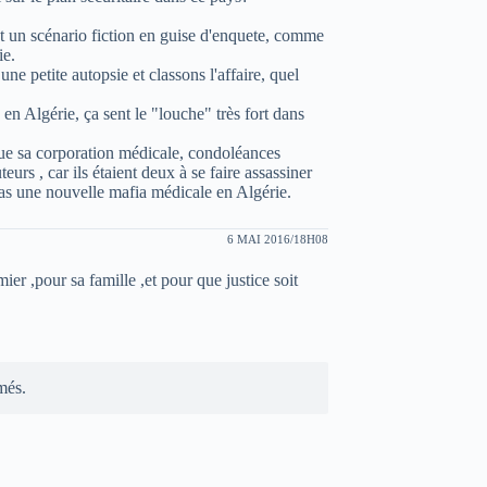
 un scénario fiction en guise d'enquete, comme
ie.
e petite autopsie et classons l'affaire, quel
 Algérie, ça sent le "louche" très fort dans
que sa corporation médicale, condoléances
teurs , car ils étaient deux à se faire assassiner
 pas une nouvelle mafia médicale en Algérie.
6 MAI 2016/18H08
mier ,pour sa famille ,et pour que justice soit
més.