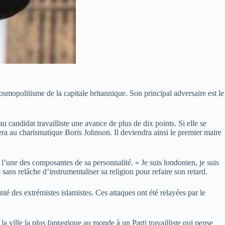
smopolitisme de la capitale britannique. Son principal adversaire est le
candidat travailliste une avance de plus de dix points. Si elle se
ra au charismatique Boris Johnson. Il deviendra ainsi le premier maire
e l’une des composantes de sa personnalité. « Je suis londonien, je suis
 sans relâche d’instrumentaliser sa religion pour refaire son retard.
 des extrémistes islamistes. Ces attaques ont été relayées par le
a ville la plus fantastique au monde à un Parti travailliste qui pense