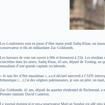
Les Londoniens sont en passe d’élire maire jeudi Sadiq Khan, un musulma
conservateur et fils de milliardaire Zac Goldsmith.
Les bureaux de vote ont ouvert à 06h et fermeront à 21h. Les résultats 
concrétise dans les urnes, Sadiq Khan, 45 ans, député de Tooting, un q
musulman d’une grande capitale occidentale.
« Je suis fier d’être musulman », a-t-il déclaré mercredi à l’AFP, interr
britannique (…) j’ai des origines pakistanaises, je suis un père, un mari,
Zac Goldsmith, 41 ans, député du quartier résidentiel de Richmond, a n
Premier ministre David Cameron.
Le journal dominical et pro-conservateur Mail on Sunday est allé plus loi