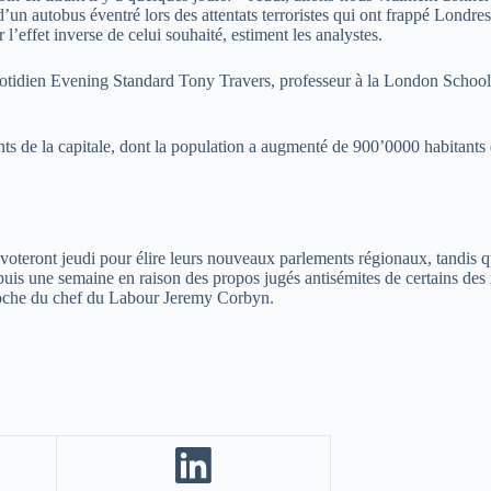
to d’un autobus éventré lors des attentats terroristes qui ont frappé Lon
r l’effet inverse de celui souhaité, estiment les analystes.
 quotidien Evening Standard Tony Travers, professeur à la London School 
s de la capitale, dont la population a augmenté de 900’0000 habitants e
d voteront jeudi pour élire leurs nouveaux parlements régionaux, tandis
epuis une semaine en raison des propos jugés antisémites de certains des
roche du chef du Labour Jeremy Corbyn.