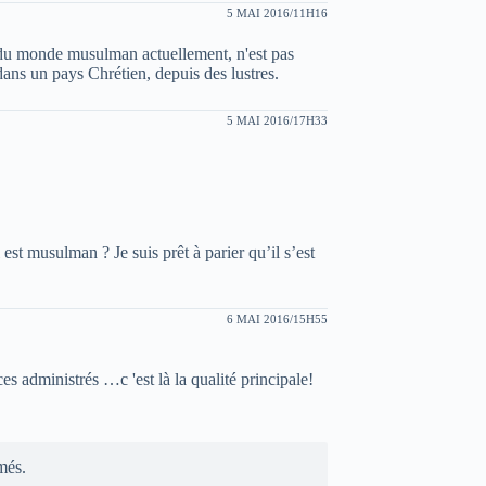
5 MAI 2016/11H16
on du monde musulman actuellement, n'est pas
dans un pays Chrétien, depuis des lustres.
5 MAI 2016/17H33
 est musulman ? Je suis prêt à parier qu’il s’est
6 MAI 2016/15H55
 ces administrés …c 'est là la qualité principale!
més.