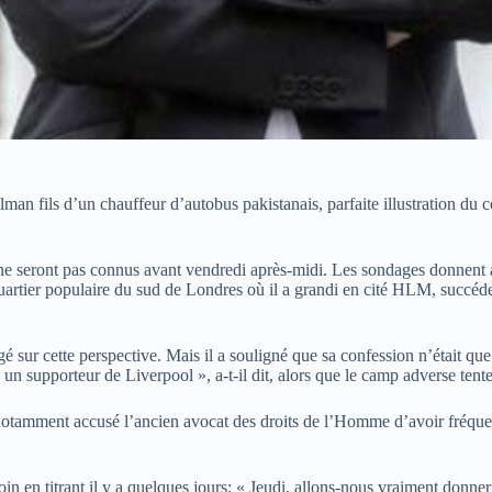
n fils d’un chauffeur d’autobus pakistanais, parfaite illustration du co
ne seront pas connus avant vendredi après-midi. Les sondages donnent au 
uartier populaire du sud de Londres où il a grandi en cité HLM, succéde
ogé sur cette perspective. Mais il a souligné que sa confession n’était qu
 un supporteur de Liverpool », a-t-il dit, alors que le camp adverse tente
otamment accusé l’ancien avocat des droits de l’Homme d’avoir fréquenté
n en titrant il y a quelques jours: « Jeudi, allons-nous vraiment donner l