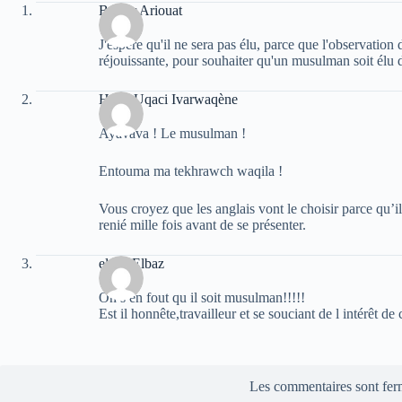
Bachir Ariouat
J'espère qu'il ne sera pas élu, parce que l'observati
réjouissante, pour souhaiter qu'un musulman soit élu 
Hend Uqaci Ivarwaqène
Ayavava ! Le musulman !
Entouma ma tekhrawch waqila !
Vous croyez que les anglais vont le choisir parce qu’il
renié mille fois avant de se présenter.
elvez Elbaz
On s en fout qu il soit musulman!!!!!
Est il honnête,travailleur et se souciant de l intérêt de
Les commentaires sont fer