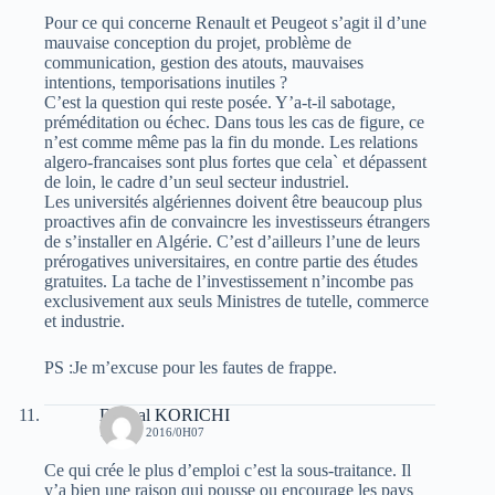
Pour ce qui concerne Renault et Peugeot s’agit il d’une
mauvaise conception du projet, problème de
communication, gestion des atouts, mauvaises
intentions, temporisations inutiles ?
C’est la question qui reste posée. Y’a-t-il sabotage,
préméditation ou échec. Dans tous les cas de figure, ce
n’est comme même pas la fin du monde. Les relations
algero-francaises sont plus fortes que cela` et dépassent
de loin, le cadre d’un seul secteur industriel.
Les universités algériennes doivent être beaucoup plus
proactives afin de convaincre les investisseurs étrangers
de s’installer en Algérie. C’est d’ailleurs l’une de leurs
prérogatives universitaires, en contre partie des études
gratuites. La tache de l’investissement n’incombe pas
exclusivement aux seuls Ministres de tutelle, commerce
et industrie.
PS :Je m’excuse pour les fautes de frappe.
Djamal KORICHI
10 JUIN 2016/0H07
Ce qui crée le plus d’emploi c’est la sous-traitance. Il
y’a bien une raison qui pousse ou encourage les pays