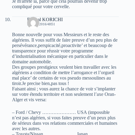
Je m'arrête là, parce que cela pourrais devenir trop
compliqué pour votre cervelle.
Djamal KORICHI
31 MAI 2016/4H51
Bonne nouvelle pour vous Messieurs et le reste des
algériens. Il vous suffit de faire preuve d’un peu plus de
persévérance,perspicacité,proactivite’ et beaucoup de
transparence pour réussir votre programme
d’industrialisation mécanique en particulier dans le
domaine automobile.
Des groupes prestigieux veulent bien travailler avec les
algériens a condition de mettre l’arrogance et l’orgueil
mal place’ de certains de vos pseudo messoulines au
tiroir.Je precise bien,pas tous !
Faisant ainsi ; vous aurez la chance de voir s’implanter
sur votre étendu territoire et non seulement l’axe Oran-
Alger et vis versa:
– Ford / Chevy ………………… USA (impossible
n’est pas algérien, si vous faites preuve d’un peux plus
de sérieux dans vos relations commerciales et humaines
avec les autres.
– Toyota/Nissan ……………….. Japan