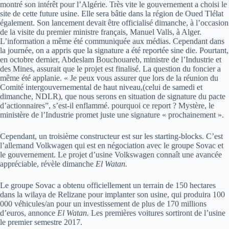
montré son intérêt pour l’Algérie. Très vite le gouvernement a choisi le
site de cette future usine. Elle sera bâtie dans la région de Oued Tlélat
également. Son lancement devait être officialisé dimanche, à l’occasion
de la visite du premier ministre français, Manuel Valls, à Alger.
L’information a même été communiquée aux médias. Cependant dans
la journée, on a appris que la signature a été reportée sine die. Pourtant,
en octobre dernier, Abdeslam Bouchouareb, ministre de l’Industrie et
des Mines, assurait que le projet est finalisé. La question du foncier a
même été applanie. « Je peux vous assurer que lors de la réunion du
Comité intergouvernemental de haut niveau,(celui de samedi et
dimanche, NDLR), que nous serons en situation de signature du pacte
d’actionnaires”, s’est-il enflammé. pourquoi ce report ? Mystère, le
ministère de l’Industrie promet juste une signature « prochainement ».
Cependant, un troisième constructeur est sur les starting-blocks. C’est
l’allemand Volkwagen qui est en négociation avec le groupe Sovac et
le gouvernement. Le projet d’usine Volkswagen connaît une avancée
appréciable, révèle dimanche
El Watan.
Le groupe Sovac a obtenu officiellement un terrain de 150 hectares
dans la wilaya de Relizane pour implanter son usine, qui produira 100
000 véhicules/an pour un investissement de plus de 170 millions
d’euros, annonce
El Watan.
Les premières voitures sortiront de l’usine
le premier semestre 2017.