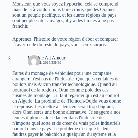
Monsieur, que vous soyez hypocrite, cela se comprend,
mais de la à vouloir nous faire croire, que les Oranies
sont un peuple pacifique, et les autres régions du pays
sont peuplées de sauvages, il y a des limites à ne pas
franchir.
Apprenez, l'histoire de votre région d'abor et comparer
là avec celle du reste du pays, vous serez surpris.
Massine Ait Ameur
10 AVRIL 2016/23H39
Faites du montage de vehicules pour une companie
etrangere n'est pas de l'industrie. Quelques centaines de
boulots mais Aucun transfer technologique. Quand au
pourquoi de la region d'Oran comme pole des ces
"usines de montage ", il faut regarder qui est au control
en Algerie. La proximite de Tlemcen-Oujda vous donne
la reponse. Les mettre a Tlemcen serait trop flagrant,
alors Oran seras une bonne alternative. Je suggere a nos
jeunes diplomes de se lancer dans l'industrie de
n'importe quel sorte et de creer de vrais poles industriels
partout dans le pays. Le probleme c'est que ils leur
faudras payer le bakchich a quelqu'un du syteme et la