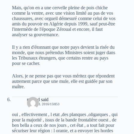
Mais, qu'on en a une cervelle pleine de pois chiche
comme la ventre, avec une vision limité au pas de vos
chaussures, avec orgueil démesuré comme celui de vos
amis du pouvoir en Algérie depuis 1999, sauf peut-être
l'intermède de l'époque Zéroual et encore, il faut
analyser sa gouvernance.
Il y a rien d'étonnant que notre pays devient la risée du
monde, que nous prétendus Ministres soient juger dans
les Tribunaux étrangers, que certains rentre au pays
pour se cacher.
Alors, je ne pense pas que vous méritez que répondent
autrement parce que une mule, elle est guidée par son
maître.
mhand said
12 AVRIL 2016/15H53
oui , effectivement , l etat ,des planques ,oligarques , qui
pour la majorité , issus de la bande frontalière ouest , de
ben bella a ceux de nos jours , cet état , a tout fait pour
sécuriser leur région : l oranie, et a envoyer les hordes