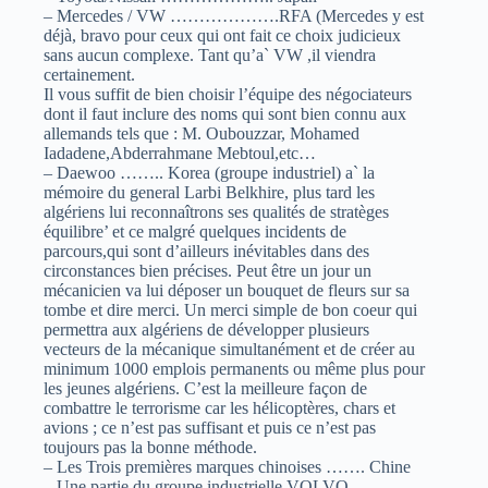
– Mercedes / VW ……………….RFA (Mercedes y est
déjà, bravo pour ceux qui ont fait ce choix judicieux
sans aucun complexe. Tant qu’a` VW ,il viendra
certainement.
Il vous suffit de bien choisir l’équipe des négociateurs
dont il faut inclure des noms qui sont bien connu aux
allemands tels que : M. Oubouzzar, Mohamed
Iadadene,Abderrahmane Mebtoul,etc…
– Daewoo …….. Korea (groupe industriel) a` la
mémoire du general Larbi Belkhire, plus tard les
algériens lui reconnaîtrons ses qualités de stratèges
équilibre’ et ce malgré quelques incidents de
parcours,qui sont d’ailleurs inévitables dans des
circonstances bien précises. Peut être un jour un
mécanicien va lui déposer un bouquet de fleurs sur sa
tombe et dire merci. Un merci simple de bon coeur qui
permettra aux algériens de développer plusieurs
vecteurs de la mécanique simultanément et de créer au
minimum 1000 emplois permanents ou même plus pour
les jeunes algériens. C’est la meilleure façon de
combattre le terrorisme car les hélicoptères, chars et
avions ; ce n’est pas suffisant et puis ce n’est pas
toujours pas la bonne méthode.
– Les Trois premières marques chinoises ……. Chine
– Une partie du groupe industrielle VOLVO ……