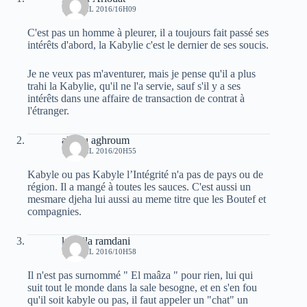
10 AVRIL 2016/16H09
C'est pas un homme à pleurer, il a toujours fait passé ses
intérêts d'abord, la Kabylie c'est le dernier de ses soucis.
Je ne veux pas m'aventurer, mais je pense qu'il a plus
trahi la Kabylie, qu'il ne l'a servie, sauf s'il y a ses
intérêts dans une affaire de transaction de contrat à
l'étranger.
allilou aghroum
10 AVRIL 2016/20H55
Kabyle ou pas Kabyle l’Intégrité n'a pas de pays ou de
région. Il a mangé à toutes les sauces. C'est aussi un
mesmare djeha lui aussi au meme titre que les Boutef et
compagnies.
koceila ramdani
11 AVRIL 2016/10H58
Il n'est pas surnommé " El maâza " pour rien, lui qui
suit tout le monde dans la sale besogne, et en s'en fou
qu'il soit kabyle ou pas, il faut appeler un "chat" un