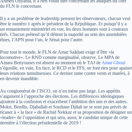
Ahmed Ouyahia, n’a rien voulu dire concernant les attaques du chef
du FLN le concernant.
Il y a un problème de leadership pensent les observateurs, chacun veut
être le numéro 1 après le président de la République. Et puisqu’il y a
un remaniement ministériel en vue, les deux hommes sont à couteaux
tirés. Chacun prétend qu’il détient la majorité au sein des assemblées
élues, l’APN pour l’un, le Sénat pour l’autre.
Pour tout le monde, le FLN de Amar Saâdani exige d’être «la
locomotive». Le RND comme marginalisé, observe. Le MPA de
Amara Benyounes est absent au moment où le TAJ de
Amar Ghoul
s’égosille, en vain. En face, le RCD et le FFS, ne font rien pour apaiser
leurs relations tumultueuses. Ce dernier rame contre vents et marées, à
en devenir inaudible.
Au conglomérat de l’ISCO, on n’en mène pas large. Les appétits
s’aiguisent à l’approche des élections. Les différences idéologiques
ajoutent à la confusion et exacerbent l’ambition des uns et des autres.
Mokri, Benflis, Djaballah et Soufiane Djilali ne se sont pas privés de
ricaner à « la face » de Rachid Nekkaz et sa proposition de désigner un
«leader» de l’opposition et qui sera, aussi, le candidat unique de cette
dernière à l’élection présidentielle de 2019 !