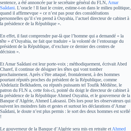
sentence, a été annoncée par le secrétaire général du FLN,
Amar
Saâdani
. L’oracle ! Il faut le croire, estime-t-on dans le milieu politique,
quand il affirmevque « ce n’est pas pour des considérations
personnelles qu’il s’en prend à Ouyahia, l’actuel directeur de cabinet à
la présidence de la République ».
En effet, il faut comprendre par-là que l’homme qui a demandé « la
tête » d’Ouyahia, ne fait que traduire « la volonté de l’entourage du
président de la République, d’exclure ce dernier des centres de
décision ».
Et Amar Saâdani est leur porte-voix ; méthodiquement, écrivait Abed
Charef, il continue de désigner les têtes qui vont tomber
prochainement. Après s’être attaqué, frontalement, à des hommes
pourtant réputés proches du président de la République, comme
Abdelaziz Belkhadem, ou réputés puissants tel Toufik Médiène, le
patron du FLN a, cette fois-ci, pointé du doigt le directeur de cabinet à
la présidence de la République Ahmed Ouyahia, et le gouverneur de la
Banque d’Algérie, Ahmed Laksassi. Dès lors pour les observateurs qui
suivent les moindres faits et gestes et surtout les déclarations d’Amar
Saâdani, le doute n’est plus permis : le sort des deux hommes est scellé
!
Le gouverneur de la Banque d’Algérie sera mis en retraite et
Ahmed