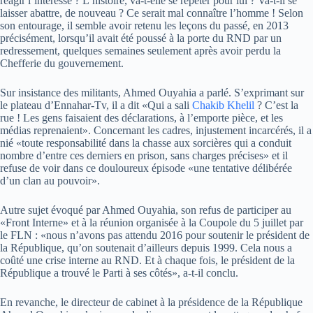
réagir l’intéressé ? L’histoire, va-t-elle se répéter pour lui ? Va-t-il se
laisser abattre, de nouveau ? Ce serait mal connaître l’homme ! Selon
son entourage, il semble avoir retenu les leçons du passé, en 2013
précisément, lorsqu’il avait été poussé à la porte du RND par un
redressement, quelques semaines seulement après avoir perdu la
Chefferie du gouvernement.
Sur insistance des militants, Ahmed Ouyahia a parlé. S’exprimant sur
le plateau d’Ennahar-Tv, il a dit «Qui a sali
Chakib Khelil
? C’est la
rue ! Les gens faisaient des déclarations, à l’emporte pièce, et les
médias reprenaient». Concernant les cadres, injustement incarcérés, il a
nié «toute responsabilité dans la chasse aux sorcières qui a conduit
nombre d’entre ces derniers en prison, sans charges précises» et il
refuse de voir dans ce douloureux épisode «une tentative délibérée
d’un clan au pouvoir».
Autre sujet évoqué par Ahmed Ouyahia, son refus de participer au
«Front Interne» et à la réunion organisée à la Coupole du 5 juillet par
le FLN : «nous n’avons pas attendu 2016 pour soutenir le président de
la République, qu’on soutenait d’ailleurs depuis 1999. Cela nous a
coûté une crise interne au RND. Et à chaque fois, le président de la
République a trouvé le Parti à ses côtés», a-t-il conclu.
En revanche, le directeur de cabinet à la présidence de la République