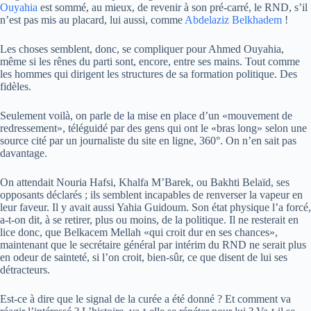
Ouyahia
est sommé, au mieux, de revenir à son pré-carré, le RND, s’il
n’est pas mis au placard, lui aussi, comme
Abdelaziz Belkhadem
!
Les choses semblent, donc, se compliquer pour Ahmed Ouyahia,
même si les rênes du parti sont, encore, entre ses mains. Tout comme
les hommes qui dirigent les structures de sa formation politique. Des
fidèles.
Seulement voilà, on parle de la mise en place d’un «mouvement de
redressement», téléguidé par des gens qui ont le «bras long» selon une
source cité par un journaliste du site en ligne, 360°. On n’en sait pas
davantage.
On attendait Nouria Hafsi, Khalfa M’Barek, ou Bakhti Belaïd, ses
opposants déclarés ; ils semblent incapables de renverser la vapeur en
leur faveur. Il y avait aussi Yahia Guidoum. Son état physique l’a forcé,
a-t-on dit, à se retirer, plus ou moins, de la politique. Il ne resterait en
lice donc, que Belkacem Mellah «qui croit dur en ses chances»,
maintenant que le secrétaire général par intérim du RND ne serait plus
en odeur de sainteté, si l’on croit, bien-sûr, ce que disent de lui ses
détracteurs.
Est-ce à dire que le signal de la curée a été donné ? Et comment va