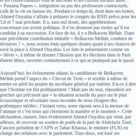
et les contre-rumeurs vont se succéder et les conflits sociaux aussi :
« Panama Papers », intégration ou pas des professeurs contractuels,
coût de la vie en hausse etc. Pendant ce temps-là, droit dans ses bottes,
Ahmed Ouyahia s’affaire à préparer le congrès du RND prévu pour les
5,6 et 7 mai prochain. Il a, sans nul doute, des appréhensions
concernant son avenir politique. Il n’en demeure pas moins qu’il est
candidat à sa succession. En face de lui, il y a Belkacem Mellah. Dans
une précédente contribution intitulée « Belkacem Mellah, combien de
divisions ? », nous avions émis quelques doutes quant à ses chances de
ravir la place à Ahmed Ouyahia. Les faits le présentaient comme un
« lièvre », à même de donner l’illusion que les élections dans le Parti
étaient libres, ouvertes contrairement à ce qui se pratiquait par le passé.
Aujourd’hui, les événements aidant, la candidature de Belkacem
Mellah prend l’aspect du « Cheval de Troie » et semble à même de
mettre en péril les projets du secrétaire général par intérim. Est-ce à dire
que l’homme est fini politiquement ? Mais pas du tout, répondent ses
proches qui précisent que « la situation actuelle du pays sur le plan
économique et sécuritaire nous incombe de nous éloigner des
polémiques stériles ; l’instant venu, notre riposte sera à la mesure de
l’attaque et c’est nous qui choisirons la manière et le moment ». Cette
déclaration, rassure, bien évidemment Ahmed Ouyahia qui vient, par
ailleurs, de recevoir un soutien de poids de la part de Abdelaziz Ziari,
l’ancien président de l’APN et Tahar Khaoua, le ministre (FLN) en
charge des relations avec le parlement. Tous deux, ont loué ses