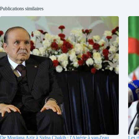
Publications similaires
De Moulana Aziz à Sidna Chakib : l'Algérie à vau-l'eau
Les r