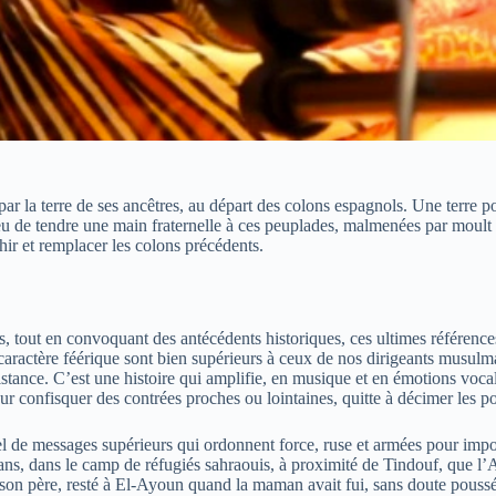
par la terre de ses ancêtres, au départ des colons espagnols. Une terre p
ieu de tendre une main fraternelle à ces peuplades, malmenées par moult 
hir et remplacer les colons précédents.
 tout en convoquant des antécédents historiques, ces ultimes références e
 caractère féérique sont bien supérieurs à ceux de nos dirigeants musul
assistance. C’est une histoire qui amplifie, en musique et en émotions vo
 confisquer des contrées proches ou lointaines, quitte à décimer les po
utel de messages supérieurs qui ordonnent force, ruse et armées pour imp
 ans, dans le camp de réfugiés sahraouis, à proximité de Tindouf, que l’A
son père, resté à El-Ayoun quand la maman avait fui, sans doute poussée