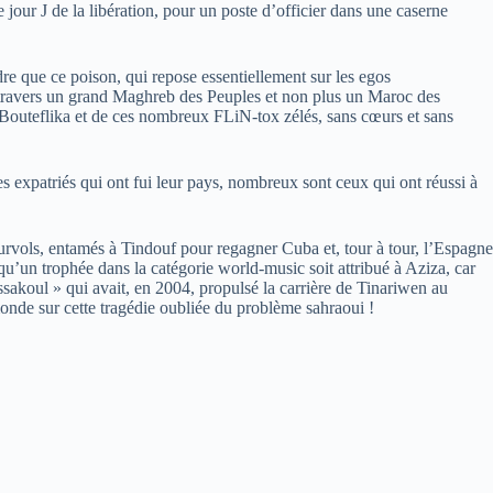
jour J de la libération, pour un poste d’officier dans une caserne
dre que ce poison, qui repose essentiellement sur les egos
à travers un grand Maghreb des Peuples et non plus un Maroc des
 Bouteflika et de ces nombreux FLiN-tox zélés, sans cœurs et sans
es expatriés qui ont fui leur pays, nombreux sont ceux qui ont réussi à
 survols, entamés à Tindouf pour regagner Cuba et, tour à tour, l’Espagne
qu’un trophée dans la catégorie world-music soit attribué à Aziza, car
sakoul » qui avait, en 2004, propulsé la carrière de Tinariwen au
 monde sur cette tragédie oubliée du problème sahraoui !