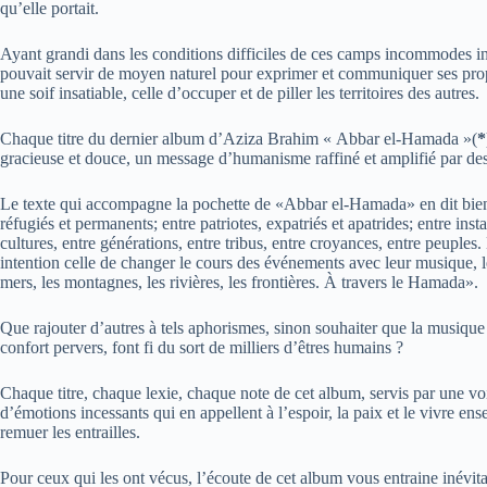
qu’elle portait.
Ayant grandi dans les conditions difficiles de ces camps incommodes inst
pouvait servir de moyen naturel pour exprimer et communiquer ses prop
une soif insatiable, celle d’occuper et de piller les territoires des autres.
Chaque titre du dernier album d’Aziza Brahim « Abbar el-Hamada »(
*
gracieuse et douce, un message d’humanisme raffiné et amplifié par des 
Le texte qui accompagne la pochette de «Abbar el-Hamada» en dit bien 
réfugiés et permanents; entre patriotes, expatriés et apatrides; entre in
cultures, entre générations, entre tribus, entre croyances, entre peuple
intention celle de changer le cours des événements avec leur musique, leur
mers, les montagnes, les rivières, les frontières. À travers le Hamada».
Que rajouter d’autres à tels aphorismes, sinon souhaiter que la musiqu
confort pervers, font fi du sort de milliers d’êtres humains ?
Chaque titre, chaque lexie, chaque note de cet album, servis par une vo
d’émotions incessants qui en appellent à l’espoir, la paix et le vivre e
remuer les entrailles.
Pour ceux qui les ont vécus, l’écoute de cet album vous entraine inévita