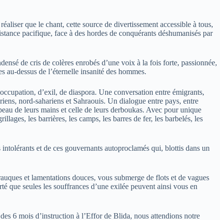
éaliser que le chant, cette source de divertissement accessible à tous,
istance pacifique, face à des hordes de conquérants déshumanisés par
ensé de cris de colères enrobés d’une voix à la fois forte, passionnée,
es au-dessus de l’éternelle insanité des hommes.
ccupation, d’exil, de diaspora. Une conversation entre émigrants,
hariens, nord-sahariens et Sahraouis. Un dialogue entre pays, entre
a peau de leurs mains et celle de leurs derboukas. Avec pour unique
llages, les barrières, les camps, les barres de fer, les barbelés, les
intolérants et de ces gouvernants autoproclamés qui, blottis dans un
 rauques et lamentations douces, vous submerge de flots et de vagues
rté que seules les souffrances d’une exilée peuvent ainsi vous en
des 6 mois d’instruction à l’Effor de Blida, nous attendions notre