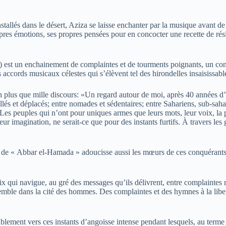
allés dans le désert, Aziza se laisse enchanter par la musique avant de r
res émotions, ses propres pensées pour en concocter une recette de rés
) est un enchainement de complaintes et de tourments poignants, un cond
accords musicaux célestes qui s’élèvent tel des hirondelles insaisissabl
plus que mille discours: «Un regard autour de moi, après 40 années d’o
stallés et déplacés; entre nomades et sédentaires; entre Sahariens, sub-sa
s. Les peuples qui n’ont pour uniques armes que leurs mots, leur voix, l
 imagination, ne serait-ce que pour des instants furtifs. À travers les gri
e de « Abbar el-Hamada » adoucisse aussi les mœurs de ces conquérants 
ix qui navigue, au gré des messages qu’ils délivrent, entre complaintes
nsemble dans la cité des hommes. Des complaintes et des hymnes à la libe
blement vers ces instants d’angoisse intense pendant lesquels, au terme 