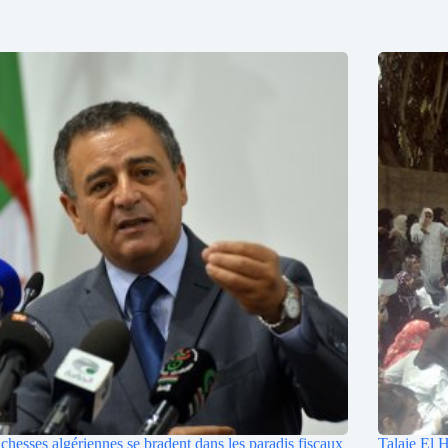
ichesses algériennes se bradent dans les paradis fiscaux
Talaie El H