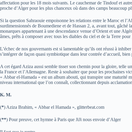
affectation pour les 18 mois suivants. Le cauchemar de Tindouf et autres
proche d’Alger pour les plus chanceux où dans des camps beaucoup pl
Si la question Sahraouie empoisonne les relations entre le Maroc et l’A
surdimensionnés de Boumediene et de Hassan 2, a, avant tout, gâché la 
monarques appartenant à une descendance venue d’Orient et une Algérie
âmes, prêts à composer avec tous les diables du ciel et de la Terre pour ga
L’échec de nos gouvernants est si lamentable qu’ils ont réussi à inhiber
s’intégrer de façon quasi symbiotique dans leur contrée d’accueil, bien p
A cet égard Aziza aussi semble tisser son chemin pour la gloire, telle u
la France et l’Allemagne. Reste à souhaiter que pour les prochaines vict
« Abbar el-Hamada » est un album abouti, qui transpire une maturité mu
niveau international que l’on connaît, collectionnant depuis acclamation
K. M.
(
*
) Aziza Brahim, « Abbar el Hamada », glitterbeat.com
(
**
) Pour preuve, cet hymne à Paris que JiJi nous envoie d’Alger
Il faut que je rentre