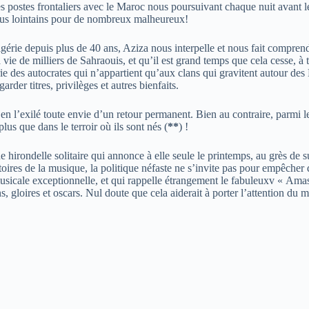
 postes frontaliers avec le Maroc nous poursuivant chaque nuit avant le 
us lointains pour de nombreux malheureux!
lgérie depuis plus de 40 ans, Aziza nous interpelle et nous fait compren
vie de milliers de Sahraouis, et qu’il est grand temps que cela cesse, 
 des autocrates qui n’appartient qu’aux clans qui gravitent autour des
rder titres, privilèges et autres bienfaits.
 en l’exilé toute envie d’un retour permanent. Bien au contraire, parmi l
lus que dans le terroir où ils sont nés (
**
) !
ne hirondelle solitaire qui annonce à elle seule le printemps, au grès de
oires de la musique, la politique néfaste ne s’invite pas pour empêcher 
sicale exceptionnelle, et qui rappelle étrangement le fabuleuxv « Amas
s, gloires et oscars. Nul doute que cela aiderait à porter l’attention du