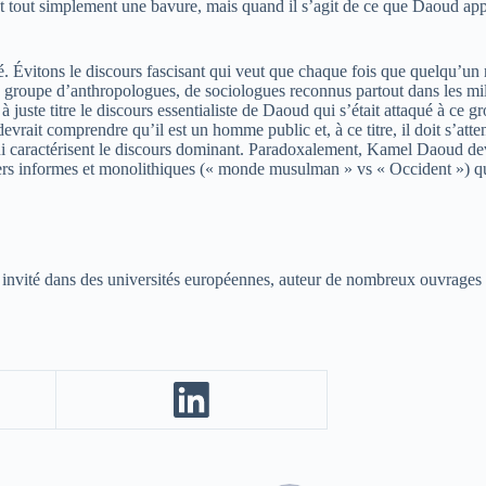
t tout simplement une bavure, mais quand il s’agit de ce que Daoud appe
ité. Évitons le discours fascisant qui veut que chaque fois que quelqu’u
 Un groupe d’anthropologues, de sociologues reconnus partout dans les m
te titre le discours essentialiste de Daoud qui s’était attaqué à ce grou
rait comprendre qu’il est un homme public et, à ce titre, il doit s’attend
ui caractérisent le discours dominant. Paradoxalement, Kamel Daoud devie
vers informes et monolithiques (« monde musulman » vs « Occident ») qu
ur invité dans des universités européennes, auteur de nombreux ouvrages