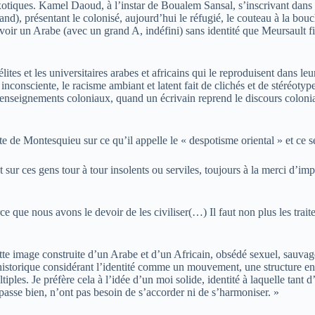
xotiques. Kamel Daoud, à l’instar de Boualem Sansal, s’inscrivant dans c
nd), présentant le colonisé, aujourd’hui le réfugié, le couteau à la bouc
voir un Arabe (avec un grand A, indéfini) sans identité que Meursault fin
élites et les universitaires arabes et africains qui le reproduisent dans leu
 inconsciente, le racisme ambiant et latent fait de clichés et de stéréot
 renseignements coloniaux, quand un écrivain reprend le discours colon
e de Montesquieu sur ce qu’il appelle le « despotisme oriental » et ce 
t sur ces gens tour à tour insolents ou serviles, toujours à la merci d’im
arce que nous avons le devoir de les civiliser(…) Il faut non plus les tra
image construite d’un Arabe et d’un Africain, obsédé sexuel, sauvage, b
 historique considérant l’identité comme un mouvement, une structure en
tiples. Je préfère cela à l’idée d’un moi solide, identité à laquelle tan
 passe bien, n’ont pas besoin de s’accorder ni de s’harmoniser. »