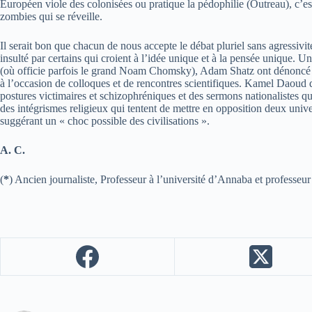
Européen viole des colonisées ou pratique la pédophilie (Outreau), c’es
zombies qui se réveille.
Il serait bon que chacun de nous accepte le débat pluriel sans agressiv
insulté par certains qui croient à l’idée unique et à la pensée unique.
(où officie parfois le grand Noam Chomsky), Adam Shatz ont dénoncé à jus
à l’occasion de colloques et de rencontres scientifiques. Kamel Daoud dev
postures victimaires et schizophréniques et des sermons nationalistes q
des intégrismes religieux qui tentent de mettre en opposition deux uni
suggérant un « choc possible des civilisations ».
A. C.
(
*
) Ancien journaliste, Professeur à l’université d’Annaba et professe