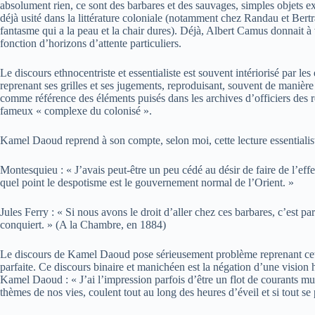
absolument rien, ce sont des barbares et des sauvages, simples objets e
déjà usité dans la littérature coloniale (notamment chez Randau et Bertra
fantasme qui a la peau et la chair dures). Déjà, Albert Camus donnait à 
fonction d’horizons d’attente particuliers.
Le discours ethnocentriste et essentialiste est souvent intériorisé par les 
reprenant ses grilles et ses jugements, reproduisant, souvent de manière
comme référence des éléments puisés dans les archives d’officiers des
fameux « complexe du colonisé ».
Kamel Daoud reprend à son compte, selon moi, cette lecture essentialist
Montesquieu : « J’avais peut-être un peu cédé au désir de faire de l’effe
quel point le despotisme est le gouvernement normal de l’Orient. »
Jules Ferry : « Si nous avons le droit d’aller chez ces barbares, c’est p
conquiert. » (A la Chambre, en 1884)
Le discours de Kamel Daoud pose sérieusement problème reprenant cette 
parfaite. Ce discours binaire et manichéen est la négation d’une vision
Kamel Daoud : « J’ai l’impression parfois d’être un flot de courants mul
thèmes de nos vies, coulent tout au long des heures d’éveil et si tout se