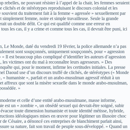
p rebelles, ne pouvant résister à l’appel de la chair, les femmes seraient
 clichés et de stéréotypes reproduisant le discours colonial et les
e souvient du traitement fait à la femme « agressée » sexuellement par
t simplement femme, noire et simple travailleuse. Seule la grande
erait un double délit. Ce qui est qualifié comme une erreur en
les cas, il y a crime et comme tous les cas, il devrait être puni, ici
en, Le Monde, daté du vendredi 19 février, la police allemande n’a pas
2 seulement sont soupçonnés, uniquement soupçonnés, pour « agression
» « Il est beaucoup plus compliqué d’identifier les auteurs d’agression
 les victimes ont du mal à reconnaître leurs agresseurs. » Des
quête qui, pour le moment, infirme les certitudes initiales. La presse
Kamel Daoud use d’un discours truffé de clichés, de stéréotypes (« Monde
, « humaniste », parfait et un arabo-musulman agressif réduit à un
 et affreux que sont la misère sexuelle dans le monde arabo-musulman,
 possédée. »
x, moderne et celle d’une entité arabo-musulmane, masse informe,
ie est un « zombie », un obsédé sexuel qui devrait-être soigné, subir
 évacue toute dimension humaniste et toute identité métisse, hybride,
ructions idéologiques mises en œuvre pour légitimer un illusoire choc
ar de Césaire, a dénoncé ces entreprises de blanchiment parlait ainsi,
 assure sa nature, fait son travail de peuple sous-développé. » Quand un