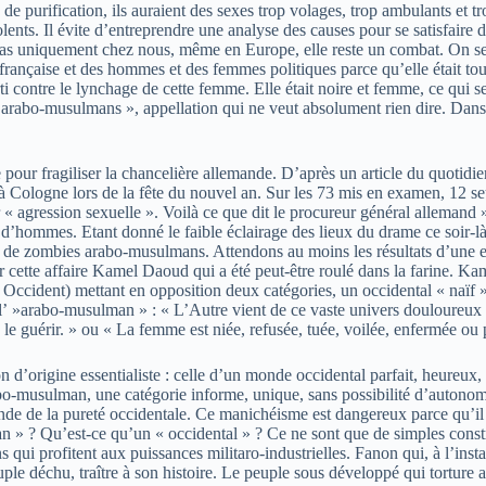
e purification, ils auraient des sexes trop volages, trop ambulants et tro
nts. Il évite d’entreprendre une analyse des causes pour se satisfaire de
e, pas uniquement chez nous, même en Europe, elle reste un combat. On s
rançaise et des hommes et des femmes politiques parce qu’elle était tou
i contre le lynchage de cette femme. Elle était noire et femme, ce qui s
bo-musulmans », appellation qui ne veut absolument rien dire. Dans tous 
 pour fragiliser la chancelière allemande. D’après un article du quotidi
les à Cologne lors de la fête du nouvel an. Sur les 73 mis en examen, 1
r « agression sexuelle ». Voilà ce que dit le procureur général allemand 
’hommes. Etant donné le faible éclairage des lieux du drame ce soir-là,
de de zombies arabo-musulmans. Attendons au moins les résultats d’une en
sur cette affaire Kamel Daoud qui a été peut-être roulé dans la farine. 
Occident) mettant en opposition deux catégories, un occidental « naïf »
 l’ »arabo-musulman » : « L’Autre vient de ce vaste univers douloureux
s le guérir. » ou « La femme est niée, refusée, tuée, voilée, enfermée ou
n d’origine essentialiste : celle d’un monde occidental parfait, heureu
abo-musulman, une catégorie informe, unique, sans possibilité d’autonom
onde de la pureté occidentale. Ce manichéisme est dangereux parce qu’il
an » ? Qu’est-ce qu’un « occidental » ? Ce ne sont que de simples const
s qui profitent aux puissances militaro-industrielles. Fanon qui, à l’inst
uple déchu, traître à son histoire. Le peuple sous développé qui torture