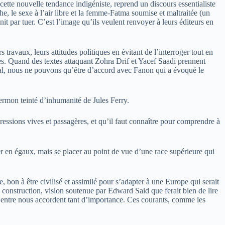
ette nouvelle tendance indigéniste, reprend un discours essentialiste
he, le sexe à l’air libre et la femme-Fatma soumise et maltraitée (un
it par tuer. C’est l’image qu’ils veulent renvoyer à leurs éditeurs en
rs travaux, leurs attitudes politiques en évitant de l’interroger tout en
ypes. Quand des textes attaquant Zohra Drif et Yacef Saadi prennent
ial, nous ne pouvons qu’être d’accord avec Fanon qui a évoqué le
sermon teinté d’inhumanité de Jules Ferry.
pressions vives et passagères, et qu’il faut connaître pour comprendre à
iter en égaux, mais se placer au point de vue d’une race supérieure qui
on à être civilisé et assimilé pour s’adapter à une Europe qui serait
 construction, vision soutenue par Edward Said que ferait bien de lire
t d’entre nous accordent tant d’importance. Ces courants, comme les