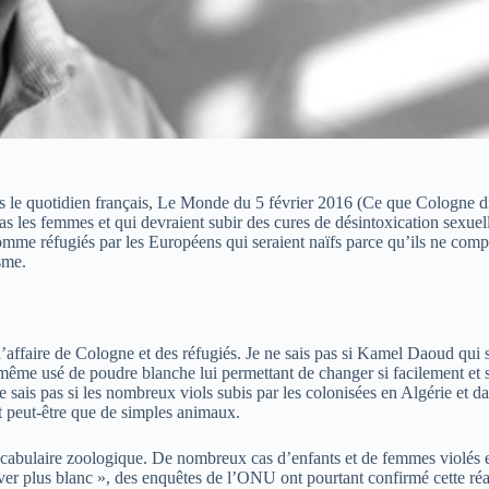
ns le quotidien français, Le Monde du 5 février 2016 (Ce que Cologne d
as les femmes et qui devraient subir des cures de désintoxication sexuel
mme réfugiés par les Européens qui seraient naïfs parce qu’ils ne compr
sme.
’affaire de Cologne et des réfugiés. Je ne sais pas si Kamel Daoud qui 
me usé de poudre blanche lui permettant de changer si facilement et si 
e sais pas si les nombreux viols subis par les colonisées en Algérie et d
t peut-être que de simples animaux.
vocabulaire zoologique. De nombreux cas d’enfants et de femmes violés en
 plus blanc », des enquêtes de l’ONU ont pourtant confirmé cette réalit