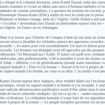
Le réfugié et le colonisé devraient, selon Kamel Daoud, subir des cures d
toutes soumises et vivant un diktat sans merci d’hommes barbares et viole
attitudes de certains orientalistes. La question du sexisme est crucial
Dominique Strauss-Kahn (DSK), traitée de tous les noms par la presse f
féministe et femme-courage, amie de l’Algérie, Gisèle Halimi a pris part
« Occident » deviendrait chez Daoud un phénomène naturel chez les « ara
en Algérie, en France ou en Allemagne.
Mais il se trouve que l’histoire de Cologne n’était qu’une mise en scène
encore réussi à identifier les véritables auteurs des agressions sexuel
sexuelle », les autres pour vols essentiellement. Un seul est détenu pou
sexuelle. Les femmes ont témoigné avoir été agressées par des groupes d
silhouettes ! Et Meursault tua l’Arabe. D’autres ont parlé avec certitu
américaine, plus professionnelle, a été la première à avoir des doutes 
d’Allah, « différent ») et de généralisations (monde arabo musulman vs 
rapport maladif à « Dieu et à la femme ». Daoud écrit ceci à propos de
le rapport malade à la femme, au corps et au désir. L’accueillir n’est pa
Kamel Daoud oppose deux logiques, deux totalités bâties sur l’exclusio
archaïque, vivant un rapport maladif à la femme et à la sexualité. L’ar
une radicale désintoxication purificatrice avant d’être admis dans le m
faite de traces culturelles multiples. Qu’est-ce qu’un « »arabo-musulm
des civilisations. La civilisation humaine n’a que faire de ces opposition
mais à propos de la torture : « Le peuple européen qui torture est un pe