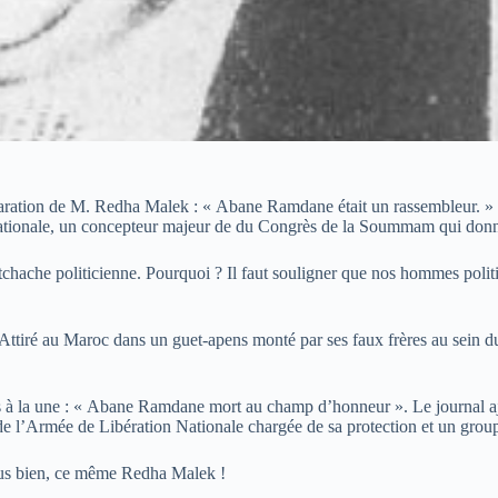
laration de M. Redha Malek : « Abane Ramdane était un rassembleur. » D
nationale, un concepteur majeur de du Congrès de la Soummam qui donna 
 tchache politicienne. Pourquoi ? Il faut souligner que nos hommes polit
ttiré au Maroc dans un guet-apens monté par ses faux frères au sein
s à la une : « Abane Ramdane mort au champ d’honneur ». Le journal ajou
e l’Armée de Libération Nationale chargée de sa protection et un group
vous bien, ce même Redha Malek !