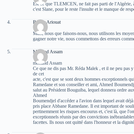
Est ce que TLEMCEN, ne fait pas parti de l'Algérie, 
c'est Slane, pour le reste l'insulte et le manque de re
Bachir Ariouat
Mais, nous que faisons-nous, nous utilisons les moye
gagner notre vie, nous commettons des erreurs comme
Mohand Assam
mohand Assam
Ce que ne dis pas Mr. Réda Malek , et il ne peu pas y 
de cet
acte, c'est que se sont deux hommes exceptionnels qui
Ramedane et son conseiller et ami, Ahmed Boumendjel
salut au Président Bouguiba, lequel donnera ordre au
Ahmed
Boumendjel d'accéder a l'avion dans lequel avait déjà
pris place Abbane Ramedane. Il est important de sou
pertinemment les risques encourus et, c'est là, que l
exceptionnels réunis par des convictions inébranlable
facettes. Ils nous ont quitté dans l'honneur et la digni