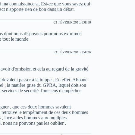
à ma connaissance si, Est-ce que vous savez qui
spect n'apporte rien de bon dans un débat.
21 FÉVRIER 2016/13H18
ns dont nous disposons pour nous exprimer,
 tout le monde.
21 FÉVRIER 2016/15H36
avoir d'omission et cela au regard de la gravité
 devaient passer à la trappe . En effet, Abbane
 , la matière grise du GPRA, lequel doit son
x services de sécurité Tunisiens d'empêcher
ligner , que ces deux hommes savaient
'on retrouve le tempérament de ces deux hommes
s , face a des hommes aux multiples
té, nous ne pouvons pas les oublier .