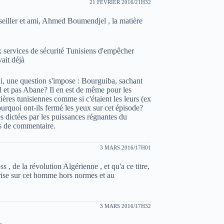
21 FÉVRIER 2016/21H32
seiller et ami, Ahmed Boumendjel , la matière
x services de sécurité Tunisiens d'empêcher
ait déjà
i, une question s'impose : Bourguiba, sachant
 et pas Abane? Il en est de même pour les
tières tunisiennes comme si c'étaient les leurs (ex
ourquoi ont-ils fermé les yeux sur cet épisode?
s dictées par les puissances régnantes du
s de commentaire.
3 MARS 2016/17H01
, de la révolution Algérienne , et qu'a ce titre,
rise sur cet homme hors normes et au
3 MARS 2016/17H32