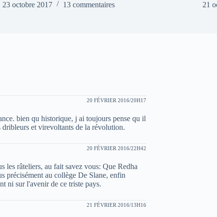
23 octobre 2017
13 commentaires
21 o
20 FÉVRIER 2016/20H17
nce. bien qu historique, j ai toujours pense qu il
dribleurs et virevoltants de la révolution.
20 FÉVRIER 2016/22H42
s les râteliers, au fait savez vous: Que Redha
us précisément au collège De Slane, enfin
 ni sur l'avenir de ce triste pays.
21 FÉVRIER 2016/13H16