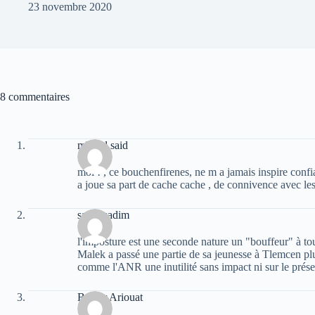
23 novembre 2020
8 commentaires
mhand said
moi ! , ce bouchenfirenes, ne m a jamais inspire confia
a joue sa part de cache cache , de connivence avec les 
sarah sadim
l'imposture est une seconde nature un "bouffeur" à tou
Malek a passé une partie de sa jeunesse à Tlemcen pl
comme l'ANR une inutilité sans impact ni sur le présent
Bachir Ariouat