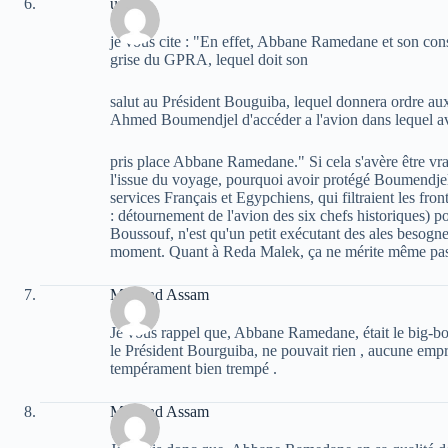
urfane
je vous cite : "En effet, Abbane Ramedane et son con
grise du GPRA, lequel doit son
salut au Président Bouguiba, lequel donnera ordre au
Ahmed Boumendjel d'accéder a l'avion dans lequel av
pris place Abbane Ramedane." Si cela s'avère être vra
l'issue du voyage, pourquoi avoir protégé Boumendjel
services Français et Egypchiens, qui filtraient les fron
: détournement de l'avion des six chefs historiques) p
Boussouf, n'est qu'un petit exécutant des ales besogne
moment. Quant à Reda Malek, ça ne mérite même pa
Mohand Assam
Je vous rappel que, Abbane Ramedane, était le big-boss 
le Président Bourguiba, ne pouvait rien , aucune emp
tempérament bien trempé .
Mohand Assam