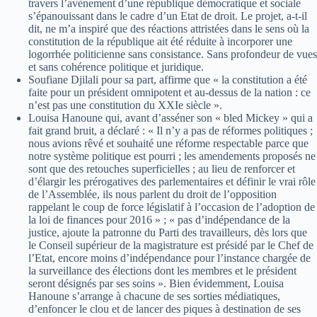
travers l’avènement d’une république démocratique et sociale
s’épanouissant dans le cadre d’un Etat de droit. Le projet, a-t-il
dit, ne m’a inspiré que des réactions attristées dans le sens où la
constitution de la république ait été réduite à incorporer une
logorrhée politicienne sans consistance. Sans profondeur de vues
et sans cohérence politique et juridique.
Soufiane Djilali pour sa part, affirme que « la constitution a été
faite pour un président omnipotent et au-dessus de la nation : ce
n’est pas une constitution du XXIe siècle ».
Louisa Hanoune qui, avant d’asséner son « bled Mickey » qui a
fait grand bruit, a déclaré : « Il n’y a pas de réformes politiques ;
nous avions rêvé et souhaité une réforme respectable parce que
notre système politique est pourri ; les amendements proposés ne
sont que des retouches superficielles ; au lieu de renforcer et
d’élargir les prérogatives des parlementaires et définir le vrai rôle
de l’Assemblée, ils nous parlent du droit de l’opposition
rappelant le coup de force législatif à l’occasion de l’adoption de
la loi de finances pour 2016 » ; « pas d’indépendance de la
justice, ajoute la patronne du Parti des travailleurs, dès lors que
le Conseil supérieur de la magistrature est présidé par le Chef de
l’Etat, encore moins d’indépendance pour l’instance chargée de
la surveillance des élections dont les membres et le président
seront désignés par ses soins ». Bien évidemment, Louisa
Hanoune s’arrange à chacune de ses sorties médiatiques,
d’enfoncer le clou et de lancer des piques à destination de ses