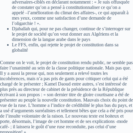
adversaires-ciblés en déclarant notamment : « Je suis offusquée
de constater qu’on a pensé à constitutionnaliser ce qu’on a
appelé –l’amélioration du climat des affaires-, ce qui apparaît à
mes yeux, comme une satisfaction d’une demande de
l’oligarchie ! ».
Djaballah qui, pour ne pas changer, continue de s’interroger sur
le projet de société qu’on veut donner aux Algériens et la
dimension de la langue arabe dans le pays
Le FFS, enfin, qui rejette le projet de constitution dans sa
globalité
Comme on le voit, le projet de constitution rendu public, ne semble pas
faire l’unanimité au sein de la classe politique nationale. Mais pas que.
Il y a aussi la presse qui, non seulement a relevé toutes les
incohérences, mais n’a pas pris de gants pour critiquer celui qui a été
chargé de le présenter ; Kamel Daoud entre autres, s’est intéressé de
plus près au directeur de cabinet de la présidence de la République
écrivant à son propos : « son dernier titre de gloire courtisane a été de
présenter au peuple la nouvelle constitution. Mauvais choix du point de
vue de la ruse. L’homme a l’indice de crédibilité le plus bas du pays, et
a usé d’arguments surréalistes et tellement bêtes que cela a été pris pour
de l’insulte volontaire de la raison. Le nouveau texte est boiteux et
porte, désormais, l’image de cet homme et de ses explications -mode
café- ; il laissera le goût d’une ruse reconduite, pas celui d’une
proposition! ».