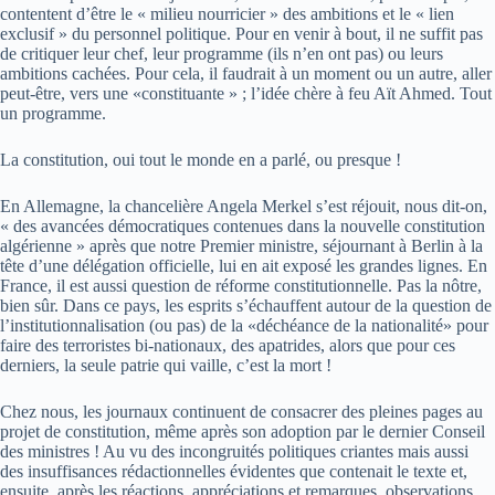
contentent d’être le « milieu nourricier » des ambitions et le « lien
exclusif » du personnel politique. Pour en venir à bout, il ne suffit pas
de critiquer leur chef, leur programme (ils n’en ont pas) ou leurs
ambitions cachées. Pour cela, il faudrait à un moment ou un autre, aller
peut-être, vers une «constituante » ; l’idée chère à feu Aït Ahmed. Tout
un programme.
La constitution, oui tout le monde en a parlé, ou presque !
En Allemagne, la chancelière Angela Merkel s’est réjouit, nous dit-on,
« des avancées démocratiques contenues dans la nouvelle constitution
algérienne » après que notre Premier ministre, séjournant à Berlin à la
tête d’une délégation officielle, lui en ait exposé les grandes lignes. En
France, il est aussi question de réforme constitutionnelle. Pas la nôtre,
bien sûr. Dans ce pays, les esprits s’échauffent autour de la question de
l’institutionnalisation (ou pas) de la «déchéance de la nationalité» pour
faire des terroristes bi-nationaux, des apatrides, alors que pour ces
derniers, la seule patrie qui vaille, c’est la mort !
Chez nous, les journaux continuent de consacrer des pleines pages au
projet de constitution, même après son adoption par le dernier Conseil
des ministres ! Au vu des incongruités politiques criantes mais aussi
des insuffisances rédactionnelles évidentes que contenait le texte et,
ensuite, après les réactions, appréciations et remarques, observations,