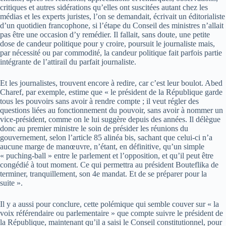
critiques et autres sidérations qu’elles ont suscitées autant chez les
médias et les experts juristes, l’on se demandait, écrivait un éditorialiste
d’un quotidien francophone, si l’étape du Conseil des ministres n’allait
pas être une occasion d’y remédier. Il fallait, sans doute, une petite
dose de candeur politique pour y croire, poursuit le journaliste mais,
par nécessité ou par commodité, la candeur politique fait parfois partie
intégrante de l’attirail du parfait journaliste.
Et les journalistes, trouvent encore à redire, car c’est leur boulot. Abed
Charef, par exemple, estime que « le président de la République garde
tous les pouvoirs sans avoir à rendre compte ; il veut régler des
questions liées au fonctionnement du pouvoir, sans avoir à nommer un
vice-président, comme on le lui suggère depuis des années. Il délègue
donc au premier ministre le soin de présider les réunions du
gouvernement, selon l’article 85 alinéa bis, sachant que celui-ci n’a
aucune marge de manœuvre, n’étant, en définitive, qu’un simple
« puching-ball » entre le parlement et l’opposition, et qu’il peut être
congédié à tout moment. Ce qui permettra au président Bouteflika de
terminer, tranquillement, son 4e mandat. Et de se préparer pour la
suite ».
Il y a aussi pour conclure, cette polémique qui semble couver sur « la
voix référendaire ou parlementaire » que compte suivre le président de
la République, maintenant qu’il a saisi le Conseil constitutionnel, pour