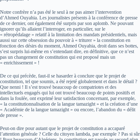
Notre confrère n’a pas été le seul à ne pas aimer l’intervention
d’Ahmed Ouyahia. Les journalistes présents à la conférence de presse
de ce dernier, ont également été surpris par son aplomb. Ne pouvant
ignorer qu’ils allaient l’interroger, en particulier, sur le
« rétropédalage » relatif à la limitation des mandats présidentiels, mais
aussi sur cette obsession du pouvoir à « triturer » la constitution en
fonction des désirs du moment, Ahmed Ouyahia, droit dans ses bottes,
s’est surpris lui-même en s’entendant dire, en définitive, que ce n’est
pas un changement de constitution qui est proposé mais un
« enrichissement » !
De ce qui précède, faut-il se hasarder à conclure que le projet de
constitution, tel que soumis, a été rejeté globalement et dans le détail ?
Que nenni ! Il s’est trouvé beaucoup de compatriotes et des
intellectuels engagés qui lui ont trouvé beaucoup de points positifs et
dans la foulée, ont exprimé leur satisfaction concernant, par exemple,
« la constitutionnalisation de la langue tamazight » et la création d’une
« Académie de la langue tamazight » ou encore, l’abandon du « délit
de presse ».
Peut-on dire pour autant que le projet de constitution a accaparé
l’attention générale ? Celle du citoyen lambda, par exemple ? Pas si sûr
! Pour beaucoup d’Algériens, la constitution est passée au second plan,