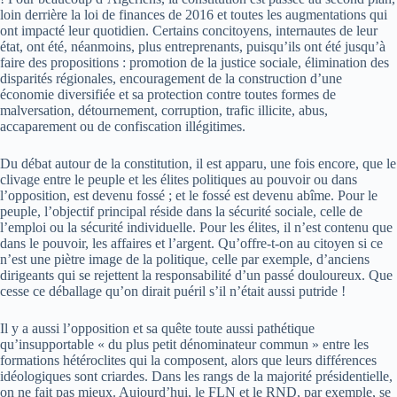
loin derrière la loi de finances de 2016 et toutes les augmentations qui
ont impacté leur quotidien. Certains concitoyens, internautes de leur
état, ont été, néanmoins, plus entreprenants, puisqu’ils ont été jusqu’à
faire des propositions : promotion de la justice sociale, élimination des
disparités régionales, encouragement de la construction d’une
économie diversifiée et sa protection contre toutes formes de
malversation, détournement, corruption, trafic illicite, abus,
accaparement ou de confiscation illégitimes.
Du débat autour de la constitution, il est apparu, une fois encore, que le
clivage entre le peuple et les élites politiques au pouvoir ou dans
l’opposition, est devenu fossé ; et le fossé est devenu abîme. Pour le
peuple, l’objectif principal réside dans la sécurité sociale, celle de
l’emploi ou la sécurité individuelle. Pour les élites, il n’est contenu que
dans le pouvoir, les affaires et l’argent. Qu’offre-t-on au citoyen si ce
n’est une piètre image de la politique, celle par exemple, d’anciens
dirigeants qui se rejettent la responsabilité d’un passé douloureux. Que
cesse ce déballage qu’on dirait puéril s’il n’était aussi putride !
Il y a aussi l’opposition et sa quête toute aussi pathétique
qu’insupportable « du plus petit dénominateur commun » entre les
formations hétéroclites qui la composent, alors que leurs différences
idéologiques sont criardes. Dans les rangs de la majorité présidentielle,
on ne fait pas mieux. Aujourd’hui, le FLN et le RND, par exemple, se