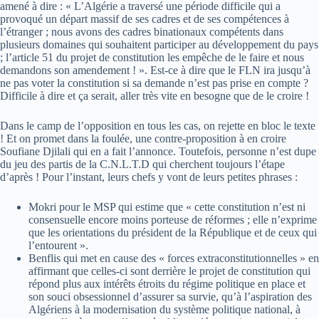
amené à dire : « L’Algérie a traversé une période difficile qui a
provoqué un départ massif de ses cadres et de ses compétences à
l’étranger ; nous avons des cadres binationaux compétents dans
plusieurs domaines qui souhaitent participer au développement du pays
; l’article 51 du projet de constitution les empêche de le faire et nous
demandons son amendement ! ». Est-ce à dire que le FLN ira jusqu’à
ne pas voter la constitution si sa demande n’est pas prise en compte ?
Difficile à dire et ça serait, aller très vite en besogne que de le croire !
Dans le camp de l’opposition en tous les cas, on rejette en bloc le texte
! Et on promet dans la foulée, une contre-proposition à en croire
Soufiane Djilali qui en a fait l’annonce. Toutefois, personne n’est dupe
du jeu des partis de la C.N.L.T.D qui cherchent toujours l’étape
d’après ! Pour l’instant, leurs chefs y vont de leurs petites phrases :
Mokri pour le MSP qui estime que « cette constitution n’est ni
consensuelle encore moins porteuse de réformes ; elle n’exprime
que les orientations du président de la République et de ceux qui
l’entourent ».
Benflis qui met en cause des « forces extraconstitutionnelles » en
affirmant que celles-ci sont derrière le projet de constitution qui
répond plus aux intérêts étroits du régime politique en place et
son souci obsessionnel d’assurer sa survie, qu’à l’aspiration des
Algériens à la modernisation du système politique national, à