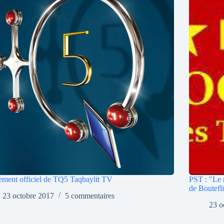
ment officiel de TQ5 Taqbaylit TV
PST : "Le 
de Boutefl
23 octobre 2017
5 commentaires
23 o