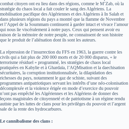
combat citoyen ont eu lieu dans des régions, comme le M’Zab, où la
stratégie du chaos local a fait couler le sang des Algériens. La
mobilisation pacifique des Algériennes et des Algériens à In Salah et
dans plusieurs régions du pays a montré que la flamme de Novembre
et l’Appel de la Soummam continuent à garder intact et vivace l’amour
qui nous lie viscéralement à notre pays. Ceux qui pensent avoir eu
raison de la mémoire de notre peuple, ne connaissent de son histoire
que le produit de l’aliénation dont ils sont les auteurs.
La répression de l’insurrection du FFS en 1963, la guerre contre les
civils qui a fait plus de 200 000 morts et de 20 000 disparus, « le
terrorisme résiduel » programmé, les stratégies de chaos local
pratiquées en Kabylie et à Ghardaïa, l’AQMisation et la daechisation
sécuritaires, la corruption institutionnalisée, la dilapidation des
richesses du pays, notamment le gaz de schiste, suivant des
programmes antipatriotiques servant les intérêts d’une néo-colonisation
décomplexée et la violence érigée en mode d’exercice du pouvoir
n’ont pas empêché les Algériennes et les Algériens de donner des
leçons magistrales de citoyenneté et de patriotisme à un régime rendu
autiste par les luttes de clans pour les privilèges du pouvoir et l’argent
sale de la rente des hydrocarbures.
Le cannibalisme des clans :