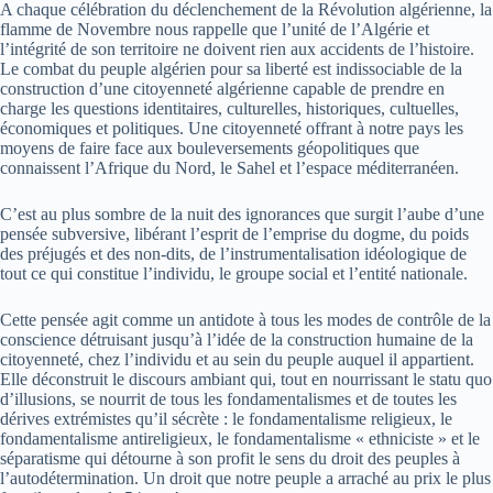
A chaque célébration du déclenchement de la Révolution algérienne, la
flamme de Novembre nous rappelle que l’unité de l’Algérie et
l’intégrité de son territoire ne doivent rien aux accidents de l’histoire.
Le combat du peuple algérien pour sa liberté est indissociable de la
construction d’une citoyenneté algérienne capable de prendre en
charge les questions identitaires, culturelles, historiques, cultuelles,
économiques et politiques. Une citoyenneté offrant à notre pays les
moyens de faire face aux bouleversements géopolitiques que
connaissent l’Afrique du Nord, le Sahel et l’espace méditerranéen.
C’est au plus sombre de la nuit des ignorances que surgit l’aube d’une
pensée subversive, libérant l’esprit de l’emprise du dogme, du poids
des préjugés et des non-dits, de l’instrumentalisation idéologique de
tout ce qui constitue l’individu, le groupe social et l’entité nationale.
Cette pensée agit comme un antidote à tous les modes de contrôle de la
conscience détruisant jusqu’à l’idée de la construction humaine de la
citoyenneté, chez l’individu et au sein du peuple auquel il appartient.
Elle déconstruit le discours ambiant qui, tout en nourrissant le statu quo
d’illusions, se nourrit de tous les fondamentalismes et de toutes les
dérives extrémistes qu’il sécrète : le fondamentalisme religieux, le
fondamentalisme antireligieux, le fondamentalisme « ethniciste » et le
séparatisme qui détourne à son profit le sens du droit des peuples à
l’autodétermination. Un droit que notre peuple a arraché au prix le plus