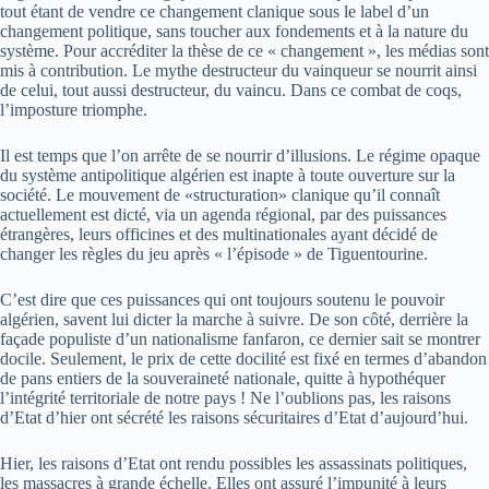
tout étant de vendre ce changement clanique sous le label d’un
changement politique, sans toucher aux fondements et à la nature du
système. Pour accréditer la thèse de ce « changement », les médias sont
mis à contribution. Le mythe destructeur du vainqueur se nourrit ainsi
de celui, tout aussi destructeur, du vaincu. Dans ce combat de coqs,
l’imposture triomphe.
Il est temps que l’on arrête de se nourrir d’illusions. Le régime opaque
du système antipolitique algérien est inapte à toute ouverture sur la
société. Le mouvement de «structuration» clanique qu’il connaît
actuellement est dicté, via un agenda régional, par des puissances
étrangères, leurs officines et des multinationales ayant décidé de
changer les règles du jeu après « l’épisode » de Tiguentourine.
C’est dire que ces puissances qui ont toujours soutenu le pouvoir
algérien, savent lui dicter la marche à suivre. De son côté, derrière la
façade populiste d’un nationalisme fanfaron, ce dernier sait se montrer
docile. Seulement, le prix de cette docilité est fixé en termes d’abandon
de pans entiers de la souveraineté nationale, quitte à hypothéquer
l’intégrité territoriale de notre pays ! Ne l’oublions pas, les raisons
d’Etat d’hier ont sécrété les raisons sécuritaires d’Etat d’aujourd’hui.
Hier, les raisons d’Etat ont rendu possibles les assassinats politiques,
les massacres à grande échelle. Elles ont assuré l’impunité à leurs