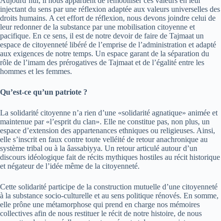
Aujourd’hui, il nous appartient de remobiliser ces valeurs en leur
injectant du sens par une réflexion adaptée aux valeurs universelles des
droits humains. A cet effort de réflexion, nous devons joindre celui de
leur redonner de la substance par une mobilisation citoyenne et
pacifique. En ce sens, il est de notre devoir de faire de Tajmaat un
espace de citoyenneté libéré de l’emprise de l’administration et adapté
aux exigences de notre temps. Un espace garant de la séparation du
rôle de l’imam des prérogatives de Tajmaat et de l’égalité entre les
hommes et les femmes.
Qu’est-ce qu’un patriote ?
La solidarité citoyenne n’a rien d’une «solidarité agnatique» animée et
maintenue par «l’esprit du clan». Elle ne constitue pas, non plus, un
espace d’extension des appartenances ethniques ou religieuses. Ainsi,
elle s’inscrit en faux contre toute velléité de retour anachronique au
système tribal ou à la âassabiyya. Un retour articulé autour d’un
discours idéologique fait de récits mythiques hostiles au récit historique
et négateur de l’idée même de la citoyenneté.
Cette solidarité participe de la construction mutuelle d’une citoyenneté
à la substance socio-culturelle et au sens politique rénovés. En somme,
elle prône une métamorphose qui prend en charge nos mémoires
collectives afin de nous restituer le récit de notre histoire, de nous