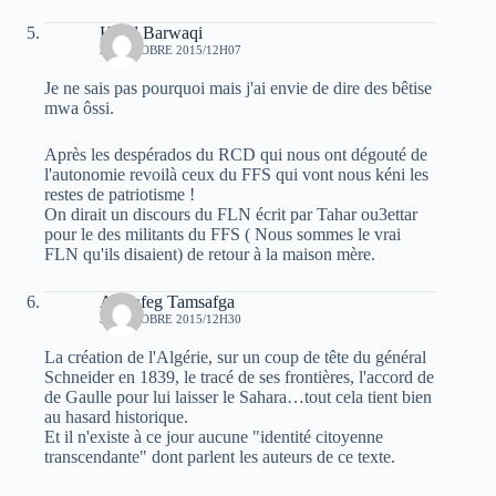
Hend Barwaqi
31 OCTOBRE 2015/12H07
Je ne sais pas pourquoi mais j'ai envie de dire des bêtise
mwa ôssi.
Après les despérados du RCD qui nous ont dégouté de
l'autonomie revoilà ceux du FFS qui vont nous kéni les
restes de patriotisme !
On dirait un discours du FLN écrit par Tahar ou3ettar
pour le des militants du FFS ( Nous sommes le vrai
FLN qu'ils disaient) de retour à la maison mère.
Amsafeg Tamsafga
31 OCTOBRE 2015/12H30
La création de l'Algérie, sur un coup de tête du général
Schneider en 1839, le tracé de ses frontières, l'accord de
de Gaulle pour lui laisser le Sahara…tout cela tient bien
au hasard historique.
Et il n'existe à ce jour aucune "identité citoyenne
transcendante" dont parlent les auteurs de ce texte.