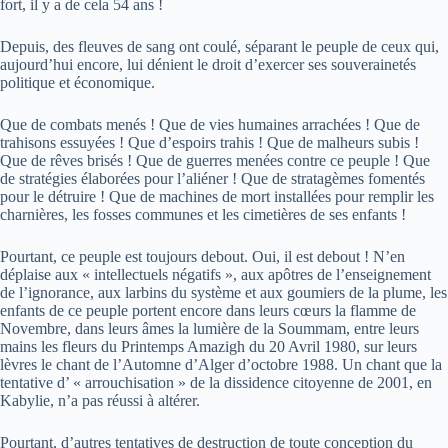
fort, il y a de cela 54 ans !
Depuis, des fleuves de sang ont coulé, séparant le peuple de ceux qui,
aujourd’hui encore, lui dénient le droit d’exercer ses souverainetés
politique et économique.
Que de combats menés ! Que de vies humaines arrachées ! Que de
trahisons essuyées ! Que d’espoirs trahis ! Que de malheurs subis !
Que de rêves brisés ! Que de guerres menées contre ce peuple ! Que
de stratégies élaborées pour l’aliéner ! Que de stratagèmes fomentés
pour le détruire ! Que de machines de mort installées pour remplir les
charnières, les fosses communes et les cimetières de ses enfants !
Pourtant, ce peuple est toujours debout. Oui, il est debout ! N’en
déplaise aux « intellectuels négatifs », aux apôtres de l’enseignement
de l’ignorance, aux larbins du système et aux goumiers de la plume, les
enfants de ce peuple portent encore dans leurs cœurs la flamme de
Novembre, dans leurs âmes la lumière de la Soummam, entre leurs
mains les fleurs du Printemps Amazigh du 20 Avril 1980, sur leurs
lèvres le chant de l’Automne d’Alger d’octobre 1988. Un chant que la
tentative d’ « arrouchisation » de la dissidence citoyenne de 2001, en
Kabylie, n’a pas réussi à altérer.
Pourtant, d’autres tentatives de destruction de toute conception du