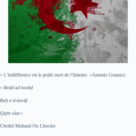
« L’indifférence est le poids mort de l’histoire. »Antonio Gramsci.
«
Bedd ad twaliḍ
Ruḥ a d-tawiḍ
Qqim ulac
«
Cheikh Mohand Ou Lhocine