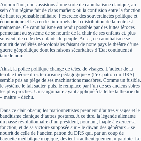
Aujourd’hui, nous assistons à une sorte de cannibalisme clanique, au
sein d’un régime fait de clans mafieux où la confusion entre la fonction
de haut responsable militaire, l’exercice des souverainetés politique et
économique et les cercles informels de la distribution de la rente est
maintenue. Ce cannibalisme est rendu possible par des luttes féroces
permettant au système de se nourrir de la chair de ses enfants et, plus
souvent, de celle des enfants du peuple. Aussi, ce cannibalisme se
nourrit de velléités néocoloniales faisant de notre pays le théâtre d’une
guerre géopolitique dont les raisons sécuritaires d’Etat continuent à
taire le nom.
Ainsi, la police politique change de têtes, de visages. L’auteur de la
terrible théorie du « terrorisme pédagogique » (l’ex-patron du DRS)
semble pris au piège de ses machinations macabres. Comme un fusible,
le système le fait sauter, puis, le remplace par l’un de ses anciens sbires
les plus proches. Un sanguinaire ayant appliqué à la lettre la théorie du
« maître » déchu.
Dans ce clair-obscur, les marionnettistes prennent d’autres visages et le
banditisme clanique d’autres postures. A ce titre, la légende aliénante
du passé révolutionnaire d’un président, pourtant, inapte à exercer sa
fonction, et de sa victoire supposée sur « le diwan des généraux » se
nourrit de celle de l’ancien patron du DRS qui, par un coup de
baguette médiatique magique, devient « authentiquement » patriote. Le