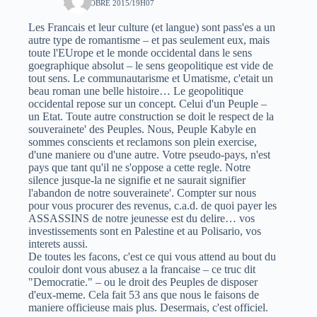
30 OCTOBRE 2015/19H07
Les Francais et leur culture (et langue) sont pass'es a un
autre type de romantisme – et pas seulement eux, mais
toute l'EUrope et le monde occidental dans le sens
goegraphique absolut – le sens geopolitique est vide de
tout sens. Le communautarisme et Umatisme, c'etait un
beau roman une belle histoire… Le geopolitique
occidental repose sur un concept. Celui d'un Peuple –
un Etat. Toute autre construction se doit le respect de la
souverainete' des Peuples. Nous, Peuple Kabyle en
sommes conscients et reclamons son plein exercise,
d'une maniere ou d'une autre. Votre pseudo-pays, n'est
pays que tant qu'il ne s'oppose a cette regle. Notre
silence jusque-la ne signifie et ne saurait signifier
l'abandon de notre souverainete'. Compter sur nous
pour vous procurer des revenus, c.a.d. de quoi payer les
ASSASSINS de notre jeunesse est du delire… vos
investissements sont en Palestine et au Polisario, vos
interets aussi.
De toutes les facons, c'est ce qui vous attend au bout du
couloir dont vous abusez a la francaise – ce truc dit
"Democratie." – ou le droit des Peuples de disposer
d'eux-meme. Cela fait 53 ans que nous le faisons de
maniere officieuse mais plus. Desermais, c'est officiel.