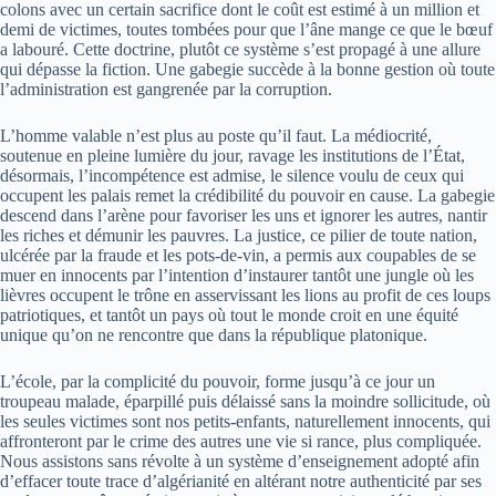
colons avec un certain sacrifice dont le coût est estimé à un million et
demi de victimes, toutes tombées pour que l’âne mange ce que le bœuf
a labouré. Cette doctrine, plutôt ce système s’est propagé à une allure
qui dépasse la fiction. Une gabegie succède à la bonne gestion où toute
l’administration est gangrenée par la corruption.
L’homme valable n’est plus au poste qu’il faut. La médiocrité,
soutenue en pleine lumière du jour, ravage les institutions de l’État,
désormais, l’incompétence est admise, le silence voulu de ceux qui
occupent les palais remet la crédibilité du pouvoir en cause. La gabegie
descend dans l’arène pour favoriser les uns et ignorer les autres, nantir
les riches et démunir les pauvres. La justice, ce pilier de toute nation,
ulcérée par la fraude et les pots-de-vin, a permis aux coupables de se
muer en innocents par l’intention d’instaurer tantôt une jungle où les
lièvres occupent le trône en asservissant les lions au profit de ces loups
patriotiques, et tantôt un pays où tout le monde croit en une équité
unique qu’on ne rencontre que dans la république platonique.
L’école, par la complicité du pouvoir, forme jusqu’à ce jour un
troupeau malade, éparpillé puis délaissé sans la moindre sollicitude, où
les seules victimes sont nos petits-enfants, naturellement innocents, qui
affronteront par le crime des autres une vie si rance, plus compliquée.
Nous assistons sans révolte à un système d’enseignement adopté afin
d’effacer toute trace d’algérianité en altérant notre authenticité par ses