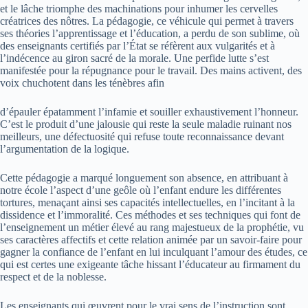
et le lâche triomphe des machinations pour inhumer les cervelles
créatrices des nôtres. La pédagogie, ce véhicule qui permet à travers
ses théories l’apprentissage et l’éducation, a perdu de son sublime, où
des enseignants certifiés par l’État se réfèrent aux vulgarités et à
l’indécence au giron sacré de la morale. Une perfide lutte s’est
manifestée pour la répugnance pour le travail. Des mains activent, des
voix chuchotent dans les ténèbres afin
d’épauler épatamment l’infamie et souiller exhaustivement l’honneur.
C’est le produit d’une jalousie qui reste la seule maladie ruinant nos
meilleurs, une défectuosité qui refuse toute reconnaissance devant
l’argumentation de la logique.
Cette pédagogie a marqué longuement son absence, en attribuant à
notre école l’aspect d’une geôle où l’enfant endure les différentes
tortures, menaçant ainsi ses capacités intellectuelles, en l’incitant à la
dissidence et l’immoralité. Ces méthodes et ses techniques qui font de
l’enseignement un métier élevé au rang majestueux de la prophétie, vu
ses caractères affectifs et cette relation animée par un savoir-faire pour
gagner la confiance de l’enfant en lui inculquant l’amour des études, ce
qui est certes une exigeante tâche hissant l’éducateur au firmament du
respect et de la noblesse.
Les enseignants qui œuvrent pour le vrai sens de l’instruction sont