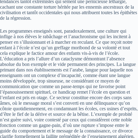
tendances tantôt extrémistes qui sèment une pernicieuse léthargie,
cachant une constante torture héritée par les ennemis ancestraux de la
civilisation et tantôt occidentales qui nous attribuent toutes les épithètes
de la régression.
Les programmes enseignés sont, paradoxalement, une culture qui
inflige à nos élèves le rabâchage et l’anachronisme qui les incitent à
penser en s’illusionnant et à marcher en reculant. Ce que reçoit notre
enfant à l’école n’est qu’un greffage moribond de sa volonté et tout
cela explique le factice amour des enfants vis-à-vis de l’école.
L’éducation a pris l’allure d’un cataclysme démontrant l’absence
absolue du bon exemple et le vide permanent des principes. La langue
primant dans nos établissements est l’arabe, langue pour laquelle nos
enseignants ont un complexe d’incapacité, comme étant une langue
moins développée, trop sinueuse, ne considérant ce moyen de
communication que comme un passe-temps qui ne favorise point
l’épanouissement spirituel, ce handicap remet l’école en question et
l’enfant est pris en otage. Ce secteur constitue encore des corps sans
âmes, où le message moral s’est converti en une délinquance qu’on
côtoie quotidiennement, en condamnant les écoles, ces usines d’esprits,
d’être le fief de la dérive et source de la bêtise. L’exemple de probité
n’est guère suivi, voire contesté par ceux qui considèrent cette noble
fonction comme un gagne-pain, d’où une rupture s’impose entre le
guide du comportement et le message de la connaissance, ce divorce
clarifie formellement la faillite préméditée de l’enseignement algérien,