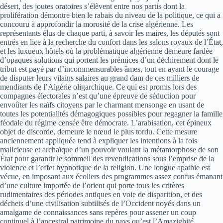
désert, des joutes oratoires s’élèvent entre nos partis dont la
prolifération démontre bien le rabais du niveau de la politique, ce qui a
concouru à approfondir la morosité de la crise algérienne. Les
représentants élus de chaque parti, à savoir les maires, les députés sont
entrés en lice à la recherche du confort dans les salons royaux de l’État,
et les luxueux hôtels où la problématique algérienne demeure fardée
d’opaques solutions qui portent les prémices d’un déchirement dont le
tribut est payé par d’incommensurables âmes, tout en ayant le courage
de disputer leurs vilains salaires au grand dam de ces milliers de
mendiants de l’Algérie oligarchique. Ce qui est promis lors des
compagnes électorales n’est qu’une épreuve de séduction pour
envoûter les naïfs citoyens par le charmant mensonge en usant de
toutes les potentialités démagogiques possibles pour regagner la famille
féodale du régime censée être démocrate. L’arabisation, cet épineux
objet de discorde, demeure le nœud le plus tordu. Cette mesure
anciennement appliquée tend à expliquer les intentions à la fois
malicieuse et archaïque d’un pouvoir voulant la métamorphose de son
État pour garantir le sommeil des revendications sous l’emprise de la
violence et l’effet hypnotique de la religion. Une longue apathie est
vécue, en imposant aux écoliers des programmes assez confus émanant
d’une culture importée de l’orient qui porte tous les critères
rudimentaires des périodes antiques en voie de disparition, et des
déchets d’une civilisation subtilisés de l’Occident noyés dans un
amalgame de connaissances sans repères pour assener un coup
continuel à l’ancestral patrimoine du pays qu’est l’Amazighité.