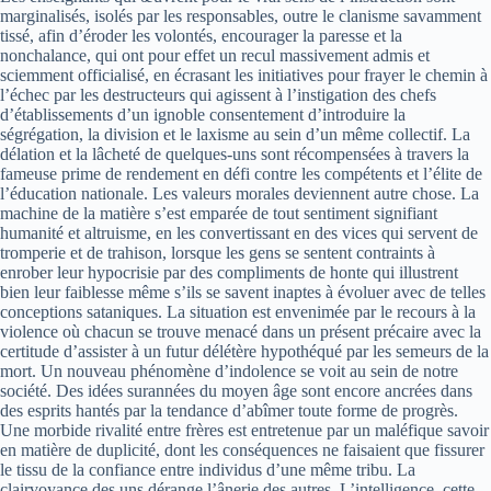
marginalisés, isolés par les responsables, outre le clanisme savamment
tissé, afin d’éroder les volontés, encourager la paresse et la
nonchalance, qui ont pour effet un recul massivement admis et
sciemment officialisé, en écrasant les initiatives pour frayer le chemin à
l’échec par les destructeurs qui agissent à l’instigation des chefs
d’établissements d’un ignoble consentement d’introduire la
ségrégation, la division et le laxisme au sein d’un même collectif. La
délation et la lâcheté de quelques-uns sont récompensées à travers la
fameuse prime de rendement en défi contre les compétents et l’élite de
l’éducation nationale. Les valeurs morales deviennent autre chose. La
machine de la matière s’est emparée de tout sentiment signifiant
humanité et altruisme, en les convertissant en des vices qui servent de
tromperie et de trahison, lorsque les gens se sentent contraints à
enrober leur hypocrisie par des compliments de honte qui illustrent
bien leur faiblesse même s’ils se savent inaptes à évoluer avec de telles
conceptions sataniques. La situation est envenimée par le recours à la
violence où chacun se trouve menacé dans un présent précaire avec la
certitude d’assister à un futur délétère hypothéqué par les semeurs de la
mort. Un nouveau phénomène d’indolence se voit au sein de notre
société. Des idées surannées du moyen âge sont encore ancrées dans
des esprits hantés par la tendance d’abîmer toute forme de progrès.
Une morbide rivalité entre frères est entretenue par un maléfique savoir
en matière de duplicité, dont les conséquences ne faisaient que fissurer
le tissu de la confiance entre individus d’une même tribu. La
clairvoyance des uns dérange l’ânerie des autres. L’intelligence, cette