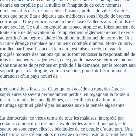
denrée est torpillée par la nullité et l’inaptitude de ceux nommés
directeurs d’écoles, responsables d’usines, préfets de villes et autres
titres que notre État a départis aux médiocres sous l’égide de brevets
corrompus. Une pernicieuse anarchie éclose d’ailleurs aux tréfonds de
notre société. Ce qui a engendré un espace propice au foisonnement de
toute sorte de dépravation où l’empiétement réglementairement exercé
au profit d’une pègre a altéré l’équilibre traditionnel de notre vie. Une
vacuité étrange remplace nos milieux comblés d’antan. Notre culture,
rouillée par l’insuffisance et le retard, est mise au rebut devant le
progrès monstre des nations qui nous font endosser la responsabilité de
tous les malheurs. La jeunesse, cette grande masse se retrouve internée
dans une sorte de psychose en prélude à la démence, par le recours aux
soporifiques, à la drogue, voire au suicide, pour fuir l’écœurement
outrancier d’un pays nourri de
prédispositions fascistes. Ceux qui ont accédé au rang des études
supérieures se savent pertinemment perdus, en regagnant la froideur
des rues munis de leurs diplômes, ces certificats qui arborent le
naufrage spirituel généré par les assassins de la pensée algérienne.
La démocratie, ce vieux terme de tous les malaises, interprété par
certains comme droit des uns à exploiter les autres d’une part, et le
suaire où sont ensevelies les béatitudes de ce peuple d’autre part. Une
sèche prolixité s’étend alors du rivage du pays jusqu’aux frontières du