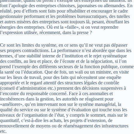
paternaliste, quand on prend l’exemple des entreprises du bâtiment. Ils
font l’apologie des entreprises chinoises, japonaises ou allemandes. En
réalité, peu d’efforts sont faits pour réhabiliter et encourager le cadre
gestionnaire performant et les problèmes bureaucratiques, des tutelles
et autres misères des entreprises sont toujours là, pesant, étouffant les
énergies des entreprises. Où est la «faille», si on veut reprendre
l’expression utilisée, récemment, dans la presse ?
Ce sont les limites du système, en ce sens qu’il ne veut pas dépasser
ses propres contradictions. La performance n’est abordée que dans les
termes, d’une stabilité interne de l’institution et le rejet systématique
des conflits, au lieu et place, de l’écoute et de la négociation, si l’on
prend l’exemple des différents secteurs de la fonction publique, comme
la santé ou l’éducation. Que de fois, un wali ou un ministre, en visite
sur les lieux de travail, pour des faits qui nécessitent une enquête
appropriée et le regard attentif des structures légales de contrôle
(conseil d’administration etc.) prennent des décisions suspensives à
l’encontre du responsable concerné. Face à ces anomalies et
incohérences dans la gestion, les autorités ne réagissent pour
«améliorer», qu’en intervenant non sur le système managérial, la
qualité du service ou sur le système d’évaluation qui touche tous les
niveaux de l’organisation de l’état, y compris le sommet, mais sur le
quantitatif, c’est-à-dire les achats, les projets d’extension, de
renouvellement de moyens ou de réaménagement des infrastructures
etc.