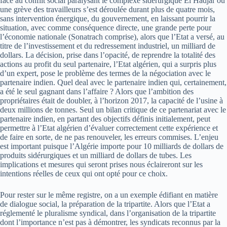
face au conflit social paralysant le complexe sidérurgique El Hadjar où
une grève des travailleurs s’est déroulée durant plus de quatre mois,
sans intervention énergique, du gouvernement, en laissant pourrir la
situation, avec comme conséquence directe, une grande perte pour
l’économie nationale (Sonatrach comprise), alors que l’Etat a versé, au
titre de l’investissement et du redressement industriel, un milliard de
dollars. La décision, prise dans l’opacité, de reprendre la totalité des
actions au profit du seul partenaire, l’Etat algérien, qui a surpris plus
d’un expert, pose le problème des termes de la négociation avec le
partenaire indien. Quel deal avec le partenaire indien qui, certainement,
a été le seul gagnant dans l’affaire ? Alors que l’ambition des
propriétaires était de doubler, à l’horizon 2017, la capacité de l’usine à
deux millions de tonnes. Seul un bilan critique de ce partenariat avec le
partenaire indien, en partant des objectifs définis initialement, peut
permettre à l’Etat algérien d’évaluer correctement cette expérience et
de faire en sorte, de ne pas renouveler, les erreurs commises. L’enjeu
est important puisque l’Algérie importe pour 10 milliards de dollars de
produits sidérurgiques et un milliard de dollars de tubes. Les
implications et mesures qui seront prises nous éclaireront sur les
intentions réelles de ceux qui ont opté pour ce choix.
Pour rester sur le même registre, on a un exemple édifiant en matière
de dialogue social, la préparation de la tripartite. Alors que l’Etat a
réglementé le pluralisme syndical, dans l’organisation de la tripartite
dont l’importance n’est pas à démontrer, les syndicats reconnus par la