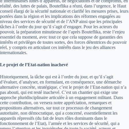
d’interminables luttes d’appareils, de négociations et de compromis, en
réalité, des luttes de palais, Bouteflika a réuni, dans l’urgence, le Haut
conseil élargi de la sécurité nationale et clarifié les mesures prises, leurs
portées dans la région et les implications des réformes engagées au
niveau des services de sécurité et de l’ANP ainsi que les principales
tâches à l’ordre du jour qu’il s’agit d’engager. Pour les acteurs du
pouvoir, la préparation minutieuse de l’après Bouteflika, reste l’enjeu
essentiel du moment, avec tout ce que cela suppose de garanties des
intérêts et privilèges de toutes sortes, des forces détentrices du pouvoir
réel, y compris en articulant ces intérêts dans le jeu des alliances
internationales.
Le projet de l’Etat-nation inachevé
Historiquement, la tâche qui est à l’ordre du jour, et qu’il s’agit
d’évaluer, d’analyser, en formulant, en conséquence, une démarche
alternative concrète, stratégique, c’est le projet de l’Etat-nation qui n’a
pas abouti, qui est resté inachevé. C’est un chantier qui exige une
approche pluridisciplinaire articulée à un engagement militant. Dans
cette contribution, on versera notre appréciation, remarques et
propositions alternatives, sur tout ce processus de changement
autoritaire, non démocratique, qui a concerné, essentiellement les
appareils répressifs (du fait de leurs rôles dominants dans le
fonctionnement de l’Etat), l’armée et les services de sécurité, qui a
retenu l’attention et les inquiétudes de toute la société, acteurs et