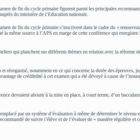
xamen de fin du cycle primaire figurent parmi les principales recomman
 auprès du ministère de l’Education nationale.
men de fin du cycle primaire s’inscrivent dans le cadre du « renouveau » 
qué la même source à l’APS en marge de cette conférence qui enregistre la
iers qui planchent sur différents thèmes en relation avec la réforme de 
t réorganisé, notamment en ce qui concerne la durée des épreuves, jugé
avantage de crédibilité à cet examen qui a été dévoyé à cause de l’instau
ce devraient aboutir à la mise en place, à court terme, d’un baccalauré
remplacé par un système d’évaluation à même de déterminer le niveau et l
ecommandé de suivre l’élève et de l’évaluer de « manière régulière et co