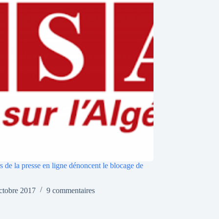
s de la presse en ligne dénoncent le blocage de
ctobre 2017
9 commentaires