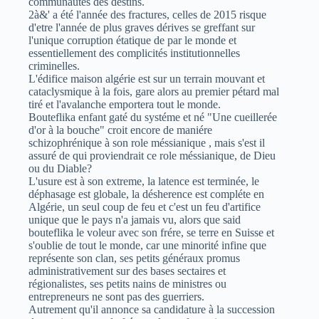
communautés des destins.
2à&' a été l'année des fractures, celles de 2015 risque
d'etre l'année de plus graves dérives se greffant sur
l'unique corruption étatique de par le monde et
essentiellement des complicités institutionnelles
criminelles.
L'édifice maison algérie est sur un terrain mouvant et
cataclysmique à la fois, gare alors au premier pétard mal
tiré et l'avalanche emportera tout le monde.
Bouteflika enfant gaté du systéme et né "Une cueillerée
d'or à la bouche" croit encore de maniére
schizophrénique à son role méssianique , mais s'est il
assuré de qui proviendrait ce role méssianique, de Dieu
ou du Diable?
L'usure est à son extreme, la latence est terminée, le
déphasage est globale, la désherence est compléte en
Algérie, un seul coup de feu et c'est un feu d'artifice
unique que le pays n'a jamais vu, alors que said
bouteflika le voleur avec son frére, se terre en Suisse et
s'oublie de tout le monde, car une minorité infine que
représente son clan, ses petits généraux promus
administrativement sur des bases sectaires et
régionalistes, ses petits nains de ministres ou
entrepreneurs ne sont pas des guerriers.
Autrement qu'il annonce sa candidature à la succession