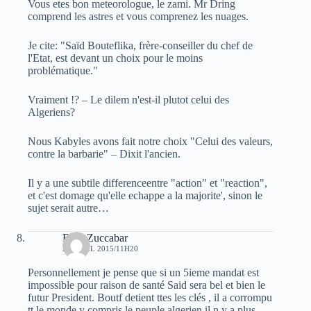
Vous etes bon meteorologue, le zami. Mr Dring
comprend les astres et vous comprenez les nuages.
Je cite: "Saïd Bouteflika, frère-conseiller du chef de
l'Etat, est devant un choix pour le moins
problématique."
Vraiment !? – Le dilem n'est-il plutot celui des
Algeriens?
Nous Kabyles avons fait notre choix "Celui des valeurs,
contre la barbarie" – Dixit l'ancien.
Il y a une subtile differenceentre "action" et "reaction",
et c'est domage qu'elle echappe a la majorite', sinon le
sujet serait autre…
Bary Zuccabar
26 AVRIL 2015/11H20
Personnellement je pense que si un 5ieme mandat est
impossible pour raison de santé Said sera bel et bien le
futur President. Boutf detient ttes les clés , il a corrompu
tt le monde y compris le peuple algerien il n y a plus