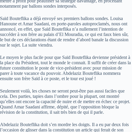
mettre à profit pour peaufiner sa stratégie davantage, en procédant
notamment par ballons sondes interposés.
Saïd Bouteflika a déjà envoyé ses premiers ballons sondes. Louisa
Hanoune et Amar Saadani, en porte-paroles autoproclamés, nous ont
annoncé, en effet, que Saïd Bouteflika n’a nullement l’intention de
succéder à son frère au palais d’El Mouradia, ce qui est faux bien sûr,
le but de ces déclarations étant de rendre d’abord banale la discussion
sur le sujet. La suite viendra.
Le moyen le plus facile pour que Saïd Bouteflika devienne président à
la place du Président, tout le monde le connait. Il suffit de créer dans la
future constitution le poste de vice-président avec pour mission de
parer à toute vacance du pouvoir. Abdelaziz Bouteflika nommera
ensuite son frère Saïd à ce poste, et le tour est joué !
Seulement voilà, les choses ne seront peut-être pas aussi faciles que
cela. Des parties, tapies dans l’ombre pour la plupart, ont montré
qu’elles ont encore la capacité de nuire et de mettre en échec ce projet.
Quand Amar Saadani affirme, dépité, que l’opposition bloque la
révision de la constitution, il sait très bien de qui il parle.
Abdelaziz Bouteflika doit s’en mordre les doigts. Il a eu par deux fois
l’occasion de glisser dans la constitution un article qui ferait de son