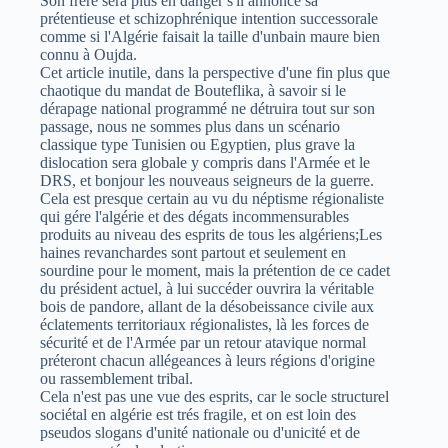
Son frére sera plus en danger s'il annonce sa
prétentieuse et schizophrénique intention successorale
comme si l'Algérie faisait la taille d'unbain maure bien
connu à Oujda.
Cet article inutile, dans la perspective d'une fin plus que
chaotique du mandat de Bouteflika, à savoir si le
dérapage national programmé ne détruira tout sur son
passage, nous ne sommes plus dans un scénario
classique type Tunisien ou Egyptien, plus grave la
dislocation sera globale y compris dans l'Armée et le
DRS, et bonjour les nouveaus seigneurs de la guerre.
Cela est presque certain au vu du néptisme régionaliste
qui gére l'algérie et des dégats incommensurables
produits au niveau des esprits de tous les algériens;Les
haines revanchardes sont partout et seulement en
sourdine pour le moment, mais la prétention de ce cadet
du président actuel, à lui succéder ouvrira la véritable
bois de pandore, allant de la désobeissance civile aux
éclatements territoriaux régionalistes, là les forces de
sécurité et de l'Armée par un retour atavique normal
préteront chacun allégeances à leurs régions d'origine
ou rassemblement tribal.
Cela n'est pas une vue des esprits, car le socle structurel
sociétal en algérie est trés fragile, et on est loin des
pseudos slogans d'unité nationale ou d'unicité et de