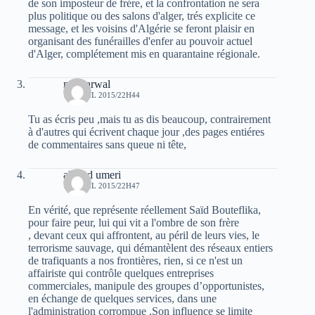
de son imposteur de frére, et la confrontation ne sera
plus politique ou des salons d'alger, trés explicite ce
message, et les voisins d'Algérie se feront plaisir en
organisant des funérailles d'enfer au pouvoir actuel
d'Alger, complétement mis en quarantaine régionale.
moh arwal
19 AVRIL 2015/22H44
Tu as écris peu ,mais tu as dis beaucoup, contrairement
à d'autres qui écrivent chaque jour ,des pages entiéres
de commentaires sans queue ni tête,
ahmed umeri
19 AVRIL 2015/22H47
En vérité, que représente réellement Saïd Bouteflika,
pour faire peur, lui qui vit a l'ombre de son frère
, devant ceux qui affrontent, au péril de leurs vies, le
terrorisme sauvage, qui démantèlent des réseaux entiers
de trafiquants a nos frontières, rien, si ce n'est un
affairiste qui contrôle quelques entreprises
commerciales, manipule des groupes d’opportunistes,
en échange de quelques services, dans une
l'administration corrompue .Son influence se limite