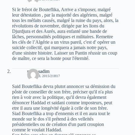
Si le frérot de Bouteflika, Arrive a s'imposer, malgré
leur détestation , par la majorité des algériens, malgré
tous les méfaits causés, malgré la ruine du pays, alors, la
révolutions de novembre, dirigée par les lions du
Djurdjura et des Aurés, aura enfanté une bande de
lâches, personnalités politiques et militaires. Remettre
les clés de l’Algérie a un virus pareil, c'est d' opérer un
suicide collectif, qui marquera a jamais notre pays,
d'une sinistre histoire. Laisser un Pantin réussir un coup
de maître, ce sera la honte pour l'éternité.
sarah sadim
19 AVRIL 2015/21H17
Said Bouteflika devra plutot annoncer sa démission du
pôste de conseiller de son frère, préciser qu'il n'a plus
rien à voir avec la politique, qu'il devra également
dénoncer Haddad et saidani comme imposteurs, peut
etre il aura une longévité égale à celle de son frère.
Siad Bouteflika a trop d'ennemis et il en aura tout le
monde sur le dos s'il prétend à des velleités
présidentielles ou de création d'un parti croupion
comme le voulait Haddad.