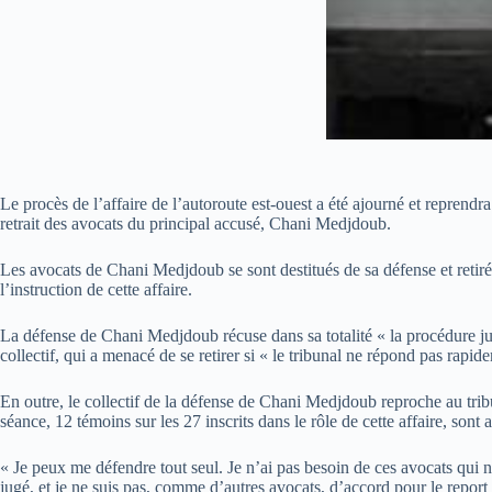
Le procès de l’affaire de l’autoroute est-ouest a été ajourné et reprend
retrait des avocats du principal accusé, Chani Medjdoub.
Les avocats de Chani Medjdoub se sont destitués de sa défense et retirés
l’instruction de cette affaire.
La défense de Chani Medjdoub récuse dans sa totalité « la procédure jud
collectif, qui a menacé de se retirer si « le tribunal ne répond pas rapi
En outre, le collectif de la défense de Chani Medjdoub reproche au tribu
séance, 12 témoins sur les 27 inscrits dans le rôle de cette affaire, son
« Je peux me défendre tout seul. Je n’ai pas besoin de ces avocats qui ne
jugé, et je ne suis pas, comme d’autres avocats, d’accord pour le report