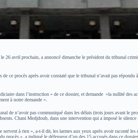
ra le 26 avril prochain, a annoncé dimanche le président du tribunal crim
 de ce procès après avoir constaté que le tribunal n’avait pas répondu à
iciaire dans l’instruction » de ce dossier, et demande »la nullité des a
dement à notre demande ».
nal de n’avoir pas communiqué dans les délais (trois jours avant le proc
t absents. Chani Medjdoub, dans une intervention qui a imposé le silence 
 servent à rien », a-t-il dit, les larmes aux yeux après avoir raconté les
 du procès », a indiqué le défenseur d’un des 15 accusés dans ce dossier 