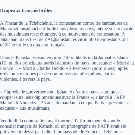
Drapeaux français brûlés
A l’instar de la Tchétchénie, la contestation contre les caricatures de
Mahomet faisait tache d’huile dans plusieurs pays, même si la majorité
des musulmans reste étrangère à ce mouvement de contestation. A
Jalalabad, dans l’est de l’Afghanistan, environ 500 manifestants ont
défilé et brûlé un drapeau français.
Dans le Pakistan voisin, environ 250 militants de la Jamaat-e-Islami
(JI), un des principaux partis islamistes du pays, ont scandé « Mort à la
France », « Mort à Charlie Hebdo » à Peshawar (nord-ouest), après
trois jours marqués par de nombreuses manifestations, parfois
violentes, à travers le pays.
« J’appelle le gouvernement afghan et d’autres pays islamiques à
couper leurs liens diplomatiques avec la France », a lancé à l’AFP
Matiullah Ahmadzai, 25 ans, demandant à ce que Paris « présente ses
excuses » aux musulmans.
Vendredi, la contestation avait tourné à l’affrontement devant le
consulat français de Karachi où un photographe de l’AFP avait été
grièvement blessé par balle. L’ambassade de France à Téhéran a