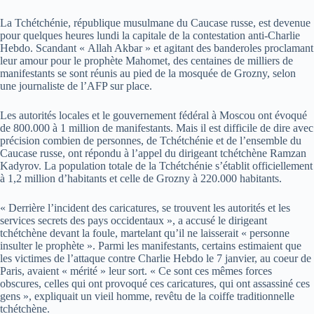
La Tchétchénie, république musulmane du Caucase russe, est devenue
pour quelques heures lundi la capitale de la contestation anti-Charlie
Hebdo. Scandant « Allah Akbar » et agitant des banderoles proclamant
leur amour pour le prophète Mahomet, des centaines de milliers de
manifestants se sont réunis au pied de la mosquée de Grozny, selon
une journaliste de l’AFP sur place.
Les autorités locales et le gouvernement fédéral à Moscou ont évoqué
de 800.000 à 1 million de manifestants. Mais il est difficile de dire avec
précision combien de personnes, de Tchétchénie et de l’ensemble du
Caucase russe, ont répondu à l’appel du dirigeant tchétchène Ramzan
Kadyrov. La population totale de la Tchétchénie s’établit officiellement
à 1,2 million d’habitants et celle de Grozny à 220.000 habitants.
« Derrière l’incident des caricatures, se trouvent les autorités et les
services secrets des pays occidentaux », a accusé le dirigeant
tchétchène devant la foule, martelant qu’il ne laisserait « personne
insulter le prophète ». Parmi les manifestants, certains estimaient que
les victimes de l’attaque contre Charlie Hebdo le 7 janvier, au coeur de
Paris, avaient « mérité » leur sort. « Ce sont ces mêmes forces
obscures, celles qui ont provoqué ces caricatures, qui ont assassiné ces
gens », expliquait un vieil homme, revêtu de la coiffe traditionnelle
tchétchène.