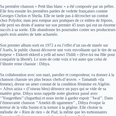
Sa première chanson « Petit lilas blanc » a été composée par un prêtre.
Elle fera ensuite les premières parties de vedette françaises comme
Georges Chelon et Sheila. Elle ne tarde pas à décrocher un contrat
chez Polydor, mais peu rompue aux pratiques de ce milieu de fripons,
elle perd ses droits d’auteur sur son premier 45 tours qui eut un énorme
succès à sa sortie. Elle abandonne les poursuites contre ses producteurs
après trois années de lutte acharnée.
Son premier album sorti en 1972 a eu l’effet d’un ras-de marée sur
l’Aurès, le public chaoui découvre une voix envoûtante qui le tire de sa
torpeur « Ekkerd ekkerd a yelli ad nawi Thilili » (lève-toi ma fille pour
conquérir ta liberté). Le nom de cette voix n’est autre que celui de
l’illustre reine chaouie : Dihya.
Sa collaboration avec son mari, parolier et compositeur, va donner à la
chanson chaouie ses plus beaux chefs-d’œuvre. « Tamatuth »(la
femme), dresse un amer constat de la condition féminine en Algérie.
« Afrux aziza » (l’oiseau bleu) dénonce un pays qui se vide de sa
matière grise. Dihya nous rappelle notre glorieux passé avec
‘’Yougerthen’’ (Jugurtha) et nous invite à garder espoir ‘’Iwal’’. Dans
l’émouvante chanson ‘’Amekti dh ugammen’’ , Dihya évoque la
terreur de la villa Susini et la torture à la gégène. Elle choisie la
mélodie de « Rien de rien » de Piaf, la même que les tortionnaires