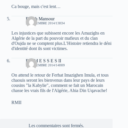
Ca bouge, mais c'est lent…
Rabah Mansour
20 DÉCEMBRE 2014/13H34
Les injustices que subissent encore les Amazighs en
Algérie de la part du pouvoir mafieux et du clan
d'Oujda ne se comptent plus.L'Histoire retiendra le déni
d'identité dont ils sont victimes.
R A M E S S E S II
20 DÉCEMBRE 2014/14H09
On attend le retour de Ferhat Imazighen Imula, et tous
chaouis seront les bienvenus dans leur pays de leurs
cousins "la Kabylie", comment se fait un Marocain
chasse les vrais fils de l'Algérie, Ahia Din Uqavache!
RMII
Les commentaires sont fermés.