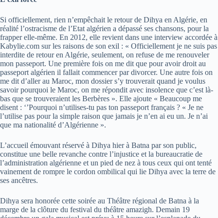
Si officiellement, rien n’empêchait le retour de Dihya en Algérie, en
réalité l’ostracisme de l’Etat algérien a dépassé ses chansons, pour la
frapper elle-même. En 2012, elle revient dans une interview accordée à
Kabylie.com sur les raisons de son exil : « Officiellement je ne suis pas
interdite de retour en Algérie, seulement, on refuse de me renouveler
mon passeport. Une première fois on me dit que pour avoir droit au
passeport algérien il fallait commencer par divorcer. Une autre fois on
me dit d’aller au Maroc, mon dossier s’y trouverait quand je voulus
savoir pourquoi le Maroc, on me répondit avec insolence que c’est là-
bas que se trouveraient les Berbères ». Elle ajoute « Beaucoup me
disent : ‘’Pourquoi n’utilises-tu pas ton passeport français ? « Je ne
l’utilise pas pour la simple raison que jamais je n’en ai eu un. Je n’ai
que ma nationalité d’Algérienne ».
L’accueil émouvant réservé à Dihya hier à Batna par son public,
constitue une belle revanche contre l’injustice et la bureaucratie de
l’administration algérienne et un pied de nez à tous ceux qui ont tenté
vainement de rompre le cordon ombilical qui lie Dihya avec la terre de
ses ancêtres.
Dihya sera honorée cette soirée au Théâtre régional de Batna à la
marge de la clôture du festival du théâtre amazigh. Demain 19