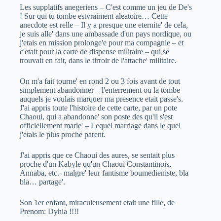
Les supplatifs anegeriens – C'est comme un jeu de De's
! Sur qui tu tombe estvraiment aleatoire… Cette
anecdote est relle – Il y a presque une eternite' de cela,
je suis alle' dans une ambassade d'un pays nordique, ou
j'etais en mission prolonge'e pour ma compagnie – et
c'etait pour la carte de dispense militaire – qui se
trouvait en fait, dans le tirroir de l'attache' militaire.
On m'a fait tourne' en rond 2 ou 3 fois avant de tout
simplement abandonner – l'enterrement ou la tombe
auquels je voulais marquer ma presence etait passe's.
J'ai appris toute l'histoire de cette carte, par un pote
Chaoui, qui a abandonne' son poste des qu'il s'est
officiellement marie' – Lequel marriage dans le quel
j'etais le plus proche parent.
J'ai appris que ce Chaoui des aures, se sentait plus
proche d'un Kabyle qu'un Chaoui Constantinois,
Annaba, etc.- malgre' leur fantisme boumedieniste, bla
bla… partage'.
Son 1er enfant, miraculeusement etait une fille, de
Prenom: Dyhia !!!!