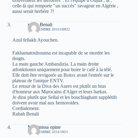
trouveraient les Berbères". Et l'équipe d'Oujda , là ,
celle-là qui remporte "un succès" ravageur en Algérie ,
aussi serait berbère ?!
rabah Benali
19 DÉCEMBRE 2014/18H22
Azul fellakh Ayouchen.
Fakhamatouhounna est incapable de se mordre les
doigts.
La main gauche Ambaralizia. La main droite
atfonktionni uniquement pour boire le café à la télé.
Elle doit être revigorée au Botox avant l'entrée sur le
plateau de l'unique ENTV.
Le retour de la Diva des Aures est plutôt un bras
d'honneur aux Marocains d'Alger et leurs harkas.
Je dirai plutôt que Sellal et les bouchlagham supplétifs
doivent avoir mal aux hemoroides.
Cordialement.
Rabah Benali
Massinissa opine
20 DÉCEMBRE 2014/1H21