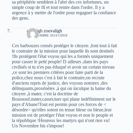
sa périphérie semblent à l'abri des ces infortunes, un
simple coup de fil et tout rentre dans l'ordre. Il y a
urgence à y mettre de l'ordre pour regagner la confiance
des gens.
amazigh zouvaligh
19 DÉCEMBRE 2014/15H18
Ces barbouzes censés protéger le citoyen ,font tout à fait
le contraire de la mission pour laquelle ils sont destinés
!Ils protègent l'état voyou qui les a formés uniquement
pour casser le petit peuple! D ailleurs ,dans les pays
civilisés si tu n'es pas éduqué et avoir un certain niveau
,ce sont les premiers critères pour faire parti de la
police,chez nous c'est à fait le contraire,on recrute
d'anciens repris de justice, des voyous notoires ,des
délinquants,proxénètes ,à qui on inculque la haine du
citoyen ,à mater, c'est la doctrine de
Boussouf,mater,casser,tuer qui plane indéfiniment sur le
pays d'Abane!Tout est permis pour ces forces de <
désordre> qu'elles soient en tenue bleue ou bleue,leur
mission est de protéger l'état voyou et non le peuple et
la république !Heureux les martyrs qui n'ont rien vu!
Un Novembre bis s'impose!