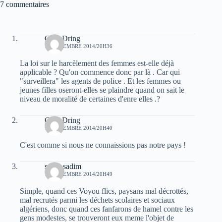
7 commentaires
Guel Dring
18 DÉCEMBRE 2014/20H36
La loi sur le harcèlement des femmes est-elle déjà
applicable ? Qu'on commence donc par là . Car qui
"surveillera" les agents de police . Et les femmes ou
jeunes filles oseront-elles se plaindre quand on sait le
niveau de moralité de certaines d'enre elles .?
Guel Dring
18 DÉCEMBRE 2014/20H40
C'est comme si nous ne connaissions pas notre pays !
sarah sadim
18 DÉCEMBRE 2014/20H49
Simple, quand ces Voyou flics, paysans mal décrottés,
mal recrutés parmi les déchets scolaires et sociaux
algériens, donc quand ces fanfarons de hamel contre les
gens modestes, se trouveront eux meme l'objet de