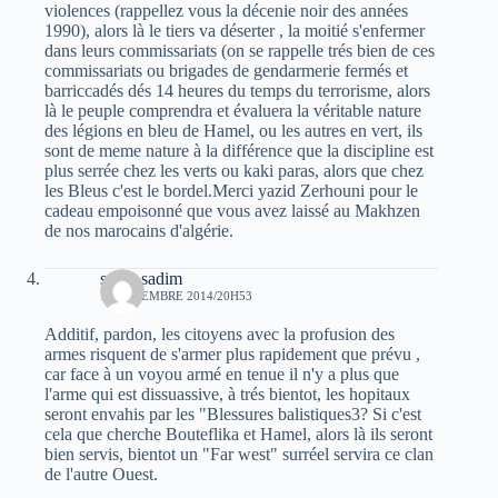
violences (rappellez vous la décenie noir des années
1990), alors là le tiers va déserter , la moitié s'enfermer
dans leurs commissariats (on se rappelle trés bien de ces
commissariats ou brigades de gendarmerie fermés et
barriccadés dés 14 heures du temps du terrorisme, alors
là le peuple comprendra et évaluera la véritable nature
des légions en bleu de Hamel, ou les autres en vert, ils
sont de meme nature à la différence que la discipline est
plus serrée chez les verts ou kaki paras, alors que chez
les Bleus c'est le bordel.Merci yazid Zerhouni pour le
cadeau empoisonné que vous avez laissé au Makhzen
de nos marocains d'algérie.
sarah sadim
18 DÉCEMBRE 2014/20H53
Additif, pardon, les citoyens avec la profusion des
armes risquent de s'armer plus rapidement que prévu ,
car face à un voyou armé en tenue il n'y a plus que
l'arme qui est dissuassive, à trés bientot, les hopitaux
seront envahis par les "Blessures balistiques3? Si c'est
cela que cherche Bouteflika et Hamel, alors là ils seront
bien servis, bientot un "Far west" surréel servira ce clan
de l'autre Ouest.