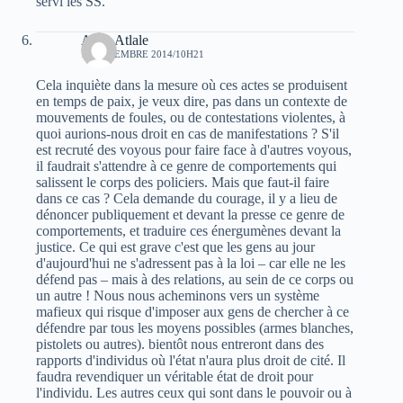
servi les SS.
Atala Atlale
19 DÉCEMBRE 2014/10H21
Cela inquiète dans la mesure où ces actes se produisent
en temps de paix, je veux dire, pas dans un contexte de
mouvements de foules, ou de contestations violentes, à
quoi aurions-nous droit en cas de manifestations ? S'il
est recruté des voyous pour faire face à d'autres voyous,
il faudrait s'attendre à ce genre de comportements qui
salissent le corps des policiers. Mais que faut-il faire
dans ce cas ? Cela demande du courage, il y a lieu de
dénoncer publiquement et devant la presse ce genre de
comportements, et traduire ces énergumènes devant la
justice. Ce qui est grave c'est que les gens au jour
d'aujourd'hui ne s'adressent pas à la loi – car elle ne les
défend pas – mais à des relations, au sein de ce corps ou
un autre ! Nous nous acheminons vers un système
mafieux qui risque d'imposer aux gens de chercher à ce
défendre par tous les moyens possibles (armes blanches,
pistolets ou autres). bientôt nous entreront dans des
rapports d'individus où l'état n'aura plus droit de cité. Il
faudra revendiquer un véritable état de droit pour
l'individu. Les autres ceux qui sont dans le pouvoir ou à