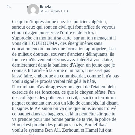
uchen lkhela
18 DÉCEMBRE 2014/21H54
Ce qui m’impressionne chez les policiers algérien,
surtout ceux qui sont en civil qui font office de voyous
et non d'agent au service l'ordre et de la loi, il
s'approche en montrant sa carte, sur un ton menaçant il
vous dit HOUKOUMA, des énergumènes sans
éducation encore moins une formation appropriée, issu
de milieux douteux, souvent d'anciens délinquants, ils
font ce qu'ils veulent et vous avez intérêt à vous taire,
dernièrement dans la banlieue d'Alger, un jeune que je
connais fut arrêté à la sortie d'un train, il ne s'est pas
laissé faire, embarqué au commissariat, comme il n'a pas
voulu signé le procès verbal rédigé à la hâte,
l'incriminant d'avoir agresser un agent de l'état en plein
exercice de ses fonctions, ce que le citoyen réfute, l'un
des collègues des policiers en civil, a sorti du terroir un
paquet contenant environ un kilo de cannabis, lui disant,
tu signes le PV sinon on va dire que nous avons trouvé
ce paquet dans tes bagages, et là tu peut être sûr que tu
va prendre pour une bonne partie de ta vie, la police de
Hamel est proche des pratiques nazis, Bouteflika à
voulu le système Ben Ali, Zerhouni et Hamel lui ont