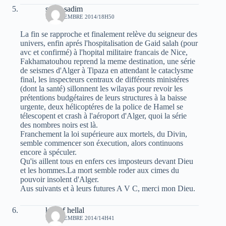
sarah sadim
16 DÉCEMBRE 2014/18H50
La fin se rapproche et finalement relève du seigneur des
univers, enfin aprés l'hospitalisation de Gaid salah (pour
avc et confirmé) à l'hopital militaire francais de Nice,
Fakhamatouhou reprend la meme destination, une série
de seismes d'Alger à Tipaza en attendant le cataclysme
final, les inspecteurs centraux de différents ministéres
(dont la santé) sillonnent les wilayas pour revoir les
prétentions budgétaires de leurs structures à la baisse
urgente, deux hélicoptéres de la police de Hamel se
télescopent et crash à l'aéroport d'Alger, quoi la série
des nombres noirs est là.
Franchement la loi supérieure aux mortels, du Divin,
semble commencer son éxecution, alors continuons
encore à spéculer.
Qu'is aillent tous en enfers ces imposteurs devant Dieu
et les hommes.La mort semble roder aux cimes du
pouvoir insolent d'Alger.
Aus suivants et à leurs futures A V C, merci mon Dieu.
khelaf hellal
17 DÉCEMBRE 2014/14H41