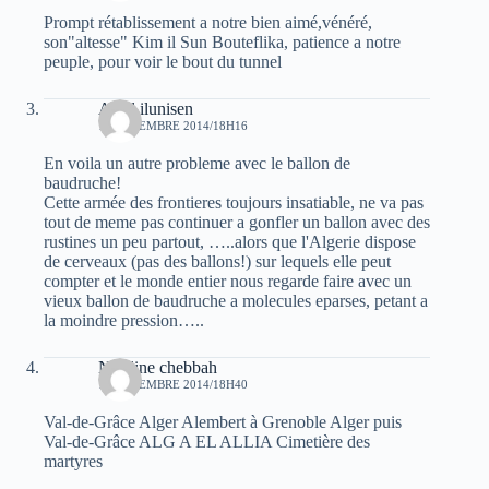
Prompt rétablissement a notre bien aimé,vénéré,
son"altesse" Kim il Sun Bouteflika, patience a notre
peuple, pour voir le bout du tunnel
Aksil ilunisen
16 DÉCEMBRE 2014/18H16
En voila un autre probleme avec le ballon de
baudruche!
Cette armée des frontieres toujours insatiable, ne va pas
tout de meme pas continuer a gonfler un ballon avec des
rustines un peu partout, …..alors que l'Algerie dispose
de cerveaux (pas des ballons!) sur lequels elle peut
compter et le monde entier nous regarde faire avec un
vieux ballon de baudruche a molecules eparses, petant a
la moindre pression…..
Nordine chebbah
16 DÉCEMBRE 2014/18H40
Val-de-Grâce Alger Alembert à Grenoble Alger puis
Val-de-Grâce ALG A EL ALLIA Cimetière des
martyres