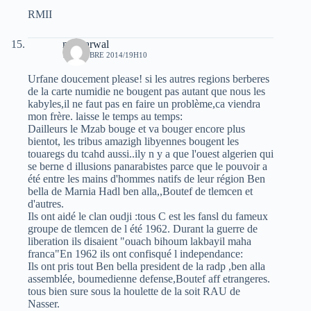
RMII
moh arwal
7 OCTOBRE 2014/19H10
Urfane doucement please! si les autres regions berberes
de la carte numidie ne bougent pas autant que nous les
kabyles,il ne faut pas en faire un problème,ca viendra
mon frère. laisse le temps au temps:
Dailleurs le Mzab bouge et va bouger encore plus
bientot, les tribus amazigh libyennes bougent les
touaregs du tcahd aussi..ily n y a que l'ouest algerien qui
se berne d illusions panarabistes parce que le pouvoir a
été entre les mains d'hommes natifs de leur région Ben
bella de Marnia Hadl ben alla,,Boutef de tlemcen et
d'autres.
Ils ont aidé le clan oudji :tous C est les fansl du fameux
groupe de tlemcen de l été 1962. Durant la guerre de
liberation ils disaient "ouach bihoum lakbayil maha
franca"En 1962 ils ont confisqué l independance:
Ils ont pris tout Ben bella president de la radp ,ben alla
assemblée, boumedienne defense,Boutef aff etrangeres.
tous bien sure sous la houlette de la soit RAU de
Nasser.