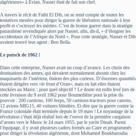
algériennes» à Evian. Nasser était de fait son chef.
A travers le récit de Fathi El Dib, on se rend compte de toutes les
tentatives menées pour diriger la guerre de libération nationale à leur
profit et s’octroyer les mérites. C’est de bonne guerre dans la stratégie
panarabiste revendiquée alors par Nasser, afin, dit-il, « d’éloigner les
occidentaux de l’Afrique du Nord ». Pour cette stratégie, Nasser et Dib
avaient trouvé leur agent : Ben Bella.
Le putsch de 1962 !
Dans cette entreprise, Nasser avait un coup d’avance. Les choix des
destinations des armes, qui devaient normalement aboutir chez les
maquisards de l’intérieur, étaient des plus curieux. D’énormes quantités
étaient dirigées vers «le front d’Oran», mais en fait elles étaient
stockées au Maroc ; pour quel objectif ? Le doute est enfin levé lors de
cette livraison du 9 avril 1962 pour Boumediène pour la prise du
pouvoir : 200 camions, 100 Jeeps, 50 camions-tracteurs pour canons,
12 avions MIG15, 40 voitures blindées. Et dire que la guerre contre la
France coloniale était terminée depuis le 19 mars ! Le noyautage de la
révolution s’était déjà réalisé lors de l’envoi de la première cargaison
d’armes vers le Maroc le 24 mars 1955, par le yacht Dinah. Parmi
l’équipage, il y avait plusieurs cadres formés au Caire et programmés
pour diriger la révolution algérienne, dont Mohamed Boukharouba