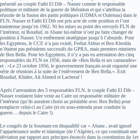
présenté au couple Fathi El Dib – Nasser comme le responsable
politique et militaire de la guerre de libération et qui s’attribua la
réussite de la fusion des partis politiques (UDMA et Oulemas) dans le
FLN. Nasser et Fathi El Dib ont pris acte de cette position et l’ont
maintenue jusqu’en 1962. Ni les mises au point des envoyés FLN de
l’intérieur, ni Boudiaf, ni Abane lui-même n’ont pu faire changer de
position à Nasser. Un entêtement stratégique jusqu’à l’absurde. Pour
les Egyptiens, le CCE n’a pas existé, Ferhat Abbas et Ben Khedda
n’étaient pas présidents successifs du GPRA, mais premiers ministres
de Ben Bella. Pour les Egyptiens, il n’y a pas eu arrestation des cinq
responsables du FLN en 1956, mais de «Ben Bella et ses camarades»
et : «Le 23 octobre 1956, le gouvernement français avait organisé une
série de réunions à la suite de l’enlèvement de Ben Bella.». Exit
Boudiaf, Khider, Aït Ahmed et Lacheraf !
Après l’arrestation des 5 responsables FLN, le couple Fathi El Dib –
Nasser voulaient faire venir au Caire un responsable militaire de
l’intérieur (qu’ils auraient choisi au préalable avec Ben Bella) pour
remplacer celui-ci au Caire (et en sous-entendu pour conduire la
guerre… depuis le Caire !).
Le congrès de la Soumam est disqualifié car « Abane.. avait ignoré
l’appartenance arabe et islamique (de l’Algérie), ce qui constituait une
déviation par rapport aux principes énoncés dans la constitution du 1er