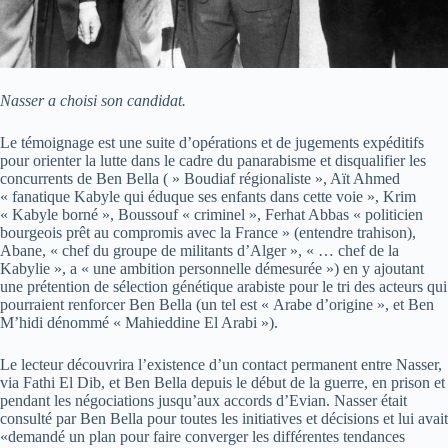
Nasser a choisi son candidat.
Le témoignage est une suite d’opérations et de jugements expéditifs
pour orienter la lutte dans le cadre du panarabisme et disqualifier les
concurrents de Ben Bella ( » Boudiaf régionaliste », Aït Ahmed
« fanatique Kabyle qui éduque ses enfants dans cette voie », Krim
« Kabyle borné », Boussouf « criminel », Ferhat Abbas « politicien
bourgeois prêt au compromis avec la France » (entendre trahison),
Abane, « chef du groupe de militants d’Alger », « … chef de la
Kabylie », a « une ambition personnelle démesurée ») en y ajoutant
une prétention de sélection génétique arabiste pour le tri des acteurs qui
pourraient renforcer Ben Bella (un tel est « Arabe d’origine », et Ben
M’hidi dénommé « Mahieddine El Arabi »).
Le lecteur découvrira l’existence d’un contact permanent entre Nasser,
via Fathi El Dib, et Ben Bella depuis le début de la guerre, en prison et
pendant les négociations jusqu’aux accords d’Evian. Nasser était
consulté par Ben Bella pour toutes les initiatives et décisions et lui avait
«demandé un plan pour faire converger les différentes tendances