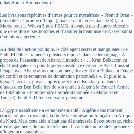
(alias Houari Boumediène) !
Les livraisons répétitives d’armes pour ce mystérieux « Front d’Oran »
(en réalité : « groupe d’Oujda), mais en fait livrées dans le Rif, au
Maroc pour la Wilaya 5 puis l’EMG, n’avaient pas d’autres objectifs
que de renforcer ses hommes et d’assurer la mainmise de Nasser sur la
révolution algérienne.
Au-delà de l’action politique, le côté agent secret et manipulateur de
Fathi El Dib est ramené à plusieurs reprises dans ce témoignage. A
propos de l’assassinat de Abane, il tranche : « …Krim Belkacem en
était l’instigateur », pour liquider aussitôt ce dernier : « Ainsi finissait
l’étape avec Abane alors que commençait avec Krim Belkacem l’étape
de conflit et de tentatives de domination personnelle ». Et plus loin,
lorsqu’il écrit : « j’avais appris que Krim et Boudiaf projetaient
d’assassiner Ben Bella lors de son entrée à Alger à la tête de l’Armée
de Libération » (comprendre l’armée stationnée au Maroc et en
Tunisie), Fathi El Dib ne convainc personne.
L’Egypte nassérienne a certainement aidé l’Algérie dans moment
crucial où peu croyaient à la fin de la colonisation française en Afrique
du Nord. Mais cette aide n’était pas désintéressée Et cet ouvrage, riche
d’enseignements, le montre très bien. Il constitue un modèle précieux
d’ingérence panarabiste.