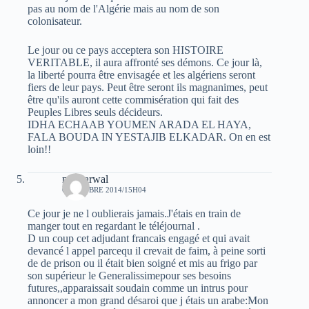
pas au nom de l'Algérie mais au nom de son
colonisateur.
Le jour ou ce pays acceptera son HISTOIRE
VERITABLE, il aura affronté ses démons. Ce jour là,
la liberté pourra être envisagée et les algériens seront
fiers de leur pays. Peut être seront ils magnanimes, peut
être qu'ils auront cette commisération qui fait des
Peuples Libres seuls décideurs.
IDHA ECHAAB YOUMEN ARADA EL HAYA,
FALA BOUDA IN YESTAJIB ELKADAR. On en est
loin!!
moh arwal
6 OCTOBRE 2014/15H04
Ce jour je ne l oublierais jamais.J'étais en train de
manger tout en regardant le téléjournal .
D un coup cet adjudant francais engagé et qui avait
devancé l appel parcequ il crevait de faim, à peine sorti
de de prison ou il était bien soigné et mis au frigo par
son supérieur le Generalissimepour ses besoins
futures,,apparaissait soudain comme un intrus pour
annoncer a mon grand désaroi que j étais un arabe:Mon