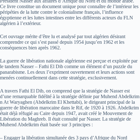
Président Nasser aux affaires d’Afrique du Nord et du monde arabe.
Ce livre constitue un document unique pour connaître de l’intérieur les
péripéties de la lutte contre le colonialisme français, l’influence
égyptienne et les luttes intestines entre les différents acteurs du FLN
algérien à l’extérieur.
Cet ouvrage mérite d’être lu et analysé par tout algérien désirant
comprendre ce qui s’est passé depuis 1954 jusqu’en 1962 et les
conséquences bien après 1962.
La guerre de libération nationale algérienne est perçue et exploitée par
le tandem Nasser – Fathi El Dib comme un élément d’un puzzle du
panarabisme. Les deux l’expriment ouvertement et leurs actions sont
menées continuellement dans cette stratégie, exclusivement.
A travers Fathi El Dib, on comprend que la stratégie de Nasser est
d’une remarquable fidélité à la stratégie définie par Muhend Abdelkrim
n At Waryaghen (Abdelkrim El Khettabi), le dirigeant principal de la
guerre de libération marocaine dans le Rif, de 1920 à 1926. Abdelkrim
était déjà réfugié au Caire depuis 1947, avait créé le Mouvement de
Libération du Maghreb. Il était consulté par Nasser. La stratégie de
Muhend Abdelkrim était basée sur 3 principes :
– Engager la libération simultanée des 3 pays d’Afrique du Nord