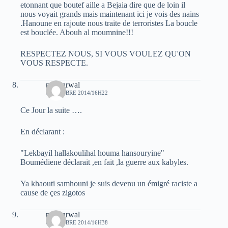
etonnant que boutef aille a Bejaia dire que de loin il
nous voyait grands mais maintenant ici je vois des nains
.Hanoune en rajoute nous traite de terroristes La boucle
est bouclée. Abouh al moumnine!!!
RESPECTEZ NOUS, SI VOUS VOULEZ QU'ON
VOUS RESPECTE.
moh arwal
6 OCTOBRE 2014/16H22
Ce Jour la suite ….
En déclarant :
"Lekbayil hallakoulihal houma hansouryine"
Boumédiene déclarait ,en fait ,la guerre aux kabyles.
Ya khaouti samhouni je suis devenu un émigré raciste a
cause de çes zigotos
moh arwal
6 OCTOBRE 2014/16H38