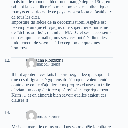
mais tout le monde a bien bu et mangé depuis 1962, en
sablant la "canaillerie" sur les tombes des authentiques
martyrs et patriotes de ce pays, ca sera long et fastidieux
de tous les citer.
Imposture du siécle de la décolonisation:l'Algérie est
l'exemple unique et typique, une supercherie humaine
de "débris oujdis" , quand au MALG et ses successeurs
ce n'est que la canaille, nos services ont été alimentés
uniquement de voyous, à l'exception de quelques
hommes.
klouzazna klouzazna
6 OCTOBRE 2014/20H35
Il faut ajouter à ces faits historiqueq, l'idée qui stipulait
que ces dirigeants égyptiens de l'époque avaient tenté
coute que coute d'ajouter leurs propres clauses au traité
d'evian, un coup de force qu'à refusé catégoriquement
Krim … et on aimerait bien savoir quelles étaient ces
clauses !!!
urfane
6 OCTOBRE 2014/20H48
Mr U laamara, je crains que dans votre quête identitaire