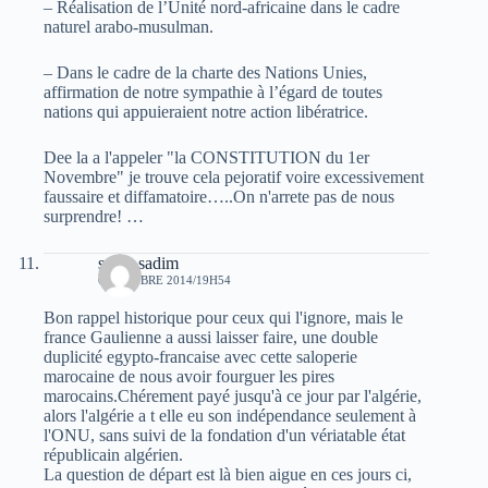
– Réalisation de l’Unité nord-africaine dans le cadre
naturel arabo-musulman.
– Dans le cadre de la charte des Nations Unies,
affirmation de notre sympathie à l’égard de toutes
nations qui appuieraient notre action libératrice.
Dee la a l'appeler "la CONSTITUTION du 1er
Novembre" je trouve cela pejoratif voire excessivement
faussaire et diffamatoire…..On n'arrete pas de nous
surprendre! …
sarah sadim
6 OCTOBRE 2014/19H54
Bon rappel historique pour ceux qui l'ignore, mais le
france Gaulienne a aussi laisser faire, une double
duplicité egypto-francaise avec cette saloperie
marocaine de nous avoir fourguer les pires
marocains.Chérement payé jusqu'à ce jour par l'algérie,
alors l'algérie a t elle eu son indépendance seulement à
l'ONU, sans suivi de la fondation d'un vériatable état
républicain algérien.
La question de départ est là bien aigue en ces jours ci,