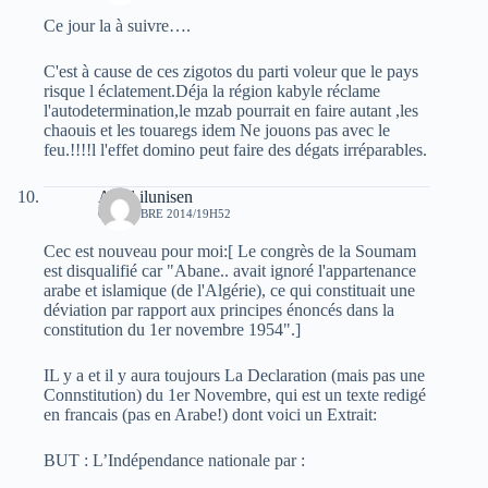
Ce jour la à suivre….
C'est à cause de ces zigotos du parti voleur que le pays
risque l éclatement.Déja la région kabyle réclame
l'autodetermination,le mzab pourrait en faire autant ,les
chaouis et les touaregs idem Ne jouons pas avec le
feu.!!!!l l'effet domino peut faire des dégats irréparables.
Aksil ilunisen
6 OCTOBRE 2014/19H52
Cec est nouveau pour moi:[ Le congrès de la Soumam
est disqualifié car "Abane.. avait ignoré l'appartenance
arabe et islamique (de l'Algérie), ce qui constituait une
déviation par rapport aux principes énoncés dans la
constitution du 1er novembre 1954".]
IL y a et il y aura toujours La Declaration (mais pas une
Connstitution) du 1er Novembre, qui est un texte redigé
en francais (pas en Arabe!) dont voici un Extrait:
BUT : L’Indépendance nationale par :