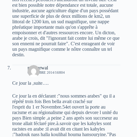
est bien possible notre dépendance est totale, aucune
industrie, aucune agriculture digne d'un pays possédant
une superficie de plus de deux millions de km2, un
littoral de 1200 km, un sud magnifique, une nappe
phréatique importante mais qu'on s'apprête à
empoisonner et d'autres ressources encore. Un dicton,
arabe je crois, dit "l'ignorant fait contre lui même ce que
son ennemi ne pourrait faire". C'est enrageant de voir
un pays magnifique comme le nôtre connaître un tel
destin.
moh arwal
6 OCTOBRE 2014/16H04
Ce jour la ,suite….
Ce jour la en déclarant :"nous sommes arabes" qu il a
répété trois fois Ben bella avait craché sur
l'esprit du 1 er Novembre.54et ouvert la porte au
racisme et au régionalisme qui depuis devore l unité du
pays Bien simple ,a peine 2 ans après son succeseur au
trone allait féclaré pire.à.savoir que les kabyles sont
racistes en arabe :il avait dit en citant les kabyles
:"hadouk nass halla koulihal houma hansouryine."Pas