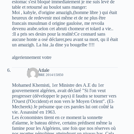
estomac s'est bloqué immediatement je me suis levé de
table et retourné au boulot sans manger:
Moi , kabyle, d'origine amazigh,(homme libre ) qui était
heureux de redevenir moi même et de ne plus être
francais musulman d origine gauloise, me revoila
devenu arabe.selon cet abruti chomeur et tolard a vie..
:Il a pris ses desirs pour la realité:Ce connard sans
aucune honte a osé déclarer,peu avant sa mort, qu il était
un amazigh. La hia ,la dine ya bougelbe !!!!
algeriennement votre
Atala Atlale
6 OCTOBRE 2014/15H50
Mohamed Khemisti, 1er Ministre des A.E du 1er
gouvernement algérien, avait déclaré "Si l'on veut
progresser (développer le pays) il faudra se tourner vers
l'Ouest (l'Occident) et non vers le Moyen Orient". (El-
Mecherek) Je présume que ces paroles lui ont coûté la
vie. Assassiné en 1963.
Les économistes tirent en ce moment la sonnette
d'alarme, le bateau dérive, certains prédisent même la
famine pour les Algériens, une fois que nos réserves où
nos recettes pétrolières atteindront un niveau bas. Cela