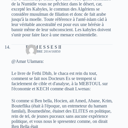
de la Numidie vous ne prêchiez dans le désert, car,
excepté les Kabyles, le commun des Algériens se
considère musulman de filiation et donc de fait arabe
jusqu'à la moelle. Toute référence à l'anté-islam càd à
leur véritable ancestralité est pour eux une hérésie à
bannir même de leur subconscient. Les kabyles doivent
s'unir pour faire face à une menace existentielle.
R A M E S S E S II
7 OCTOBRE 2014/16H50
@Amar Ulamara:
Le livre de Fethi Dhib, le chaca est rein du tout,
comment se fait nos Docteurs Es se trempent si
facielement de cible et d'analyse, à la MEBTOUL sur
l'économie et KECH comme disait Lwenas:
Si comme si Ben bella, Hocien, ait Amed, Abane, Krim,
Bouteflika (était à l'époque, un entrmeteur du hamam
familal), Boumediéne, étainet des ELITES en politique,
rein de tel, de jeunes puceaux sans aucune expérience
politique, et vous nous le spresentez comme, on dirait
Ben Bella était