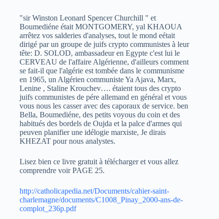
"sir Winston Leonard Spencer Churchill " et
Boumediéne était MONTGOMERY, yal KHAOUA
arrêtez vos salderies d'analyses, tout le mond eétait
dirigé par un groupe de juifs crypto communistes à leur
tête: D. SOLOD, ambassadeur en Egypte c'est lui le
CERVEAU de l'affaire Algérienne, d'ailleurs comment
se fait-il que l'algérie est tombée dans le communisme
en 1965, un Algérien communiste Ya Ajava, Marx,
Lenine , Staline Krouchev…. étaient tous des crypto
juifs communistes de pére allemand en général et vous
vous nous les casser avec des caporaux de service. ben
Bella, Boumediéne, des petits voyous du coin et des
habitués des bordels de Oujda et la palce d'armes qui
peuven planifier une idélogie marxiste, Je dirais
KHEZAT pour nous analystes.
Lisez bien ce livre gratuit à télécharger et vous allez
comprendre voir PAGE 25.
http://catholicapedia.net/Documents/cahier-saint-
charlemagne/documents/C1008_Pinay_2000-ans-de-
complot_236p.pdf