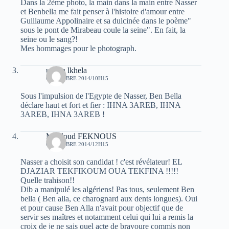
Dans la 2ème photo, la main dans la main entre Nasser
et Benbella me fait penser à l'histoire d'amour entre
Guillaume Appolinaire et sa dulcinée dans le poème"
sous le pont de Mirabeau coule la seine". En fait, la
seine ou le sang?!
Mes hommages pour le photograph.
uchen lkhela
6 OCTOBRE 2014/10H15
Sous l'impulsion de l'Egypte de Nasser, Ben Bella
déclare haut et fort et fier : IHNA 3AREB, IHNA
3AREB, IHNA 3AREB !
Mouloud FEKNOUS
6 OCTOBRE 2014/12H15
Nasser a choisit son candidat ! c'est révélateur! EL
DJAZIAR TEKFIKOUM OUA TEKFINA !!!!!
Quelle trahison!!
Dib a manipulé les algériens! Pas tous, seulement Ben
bella ( Ben alla, ce charognard aux dents longues). Oui
et pour cause Ben Alla n'avait pour objectif que de
servir ses maîtres et notamment celui qui lui a remis la
croix de je ne sais quel acte de bravoure commis non