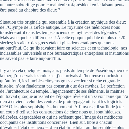
un autre subterfuge pour le maintenir roi-président en le faisant peut-
être passé au chapitre des dieux ?
Situation très originale qui ressemble à la création mythique des dieux
de l’Olympe de la Grèce antique. Le royaume des médiocres nous
transférerait-il dans les temps anciens des mythes et des légendes ?
Mais avec quelles différences ! À cette époque qui date de plus de 20
siècles; les aïeux des grecs étaient plus démocratiques que nous
aujourd’hui. Ce qu’ils savaient faire en sciences et en technologie, nos
inclassables universités et nos bureaucratiques entreprises et institutions
ne savent pas le faire aujourd’hui.
Il y a de cela quelques mois, aux pieds du temple de Poséidon, dieu de
la mer; j’observais les ruines et j’en arrivais à l’heureuse conclusion
qu’au fond, les humbles citoyens grecs avec leur si riche et grande
histoire, n’ont finalement pas construit que des mythes. La perfection
de l’architecture du temple, l’agencement de ses éléments, la maitrise
du travail quoique artisanal de l’époque révèlent un savoir-faire qui n’a
rien à envier à celui des centres de prototypage utilisant les logiciels
CFAO les plus sophistiqués du moment. À l’inverse, il suffit de jeter
un coup d’œil sur les constructions de chez nous qui sont hideuses,
délabrées, dégradables et qui ne reflètent que l’image des médiocres
occupants des institutions concernées. Bien sur, libre a chacun
d’évaluer l’état des lieux et d’en établir le bilan qui lui semble le plus