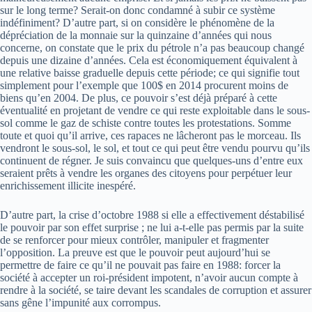
sur le long terme? Serait-on donc condamné à subir ce système
indéfiniment? D’autre part, si on considère le phénomène de la
dépréciation de la monnaie sur la quinzaine d’années qui nous
concerne, on constate que le prix du pétrole n’a pas beaucoup changé
depuis une dizaine d’années. Cela est économiquement équivalent à
une relative baisse graduelle depuis cette période; ce qui signifie tout
simplement pour l’exemple que 100$ en 2014 procurent moins de
biens qu’en 2004. De plus, ce pouvoir s’est déjà préparé à cette
éventualité en projetant de vendre ce qui reste exploitable dans le sous-
sol comme le gaz de schiste contre toutes les protestations. Somme
toute et quoi qu’il arrive, ces rapaces ne lâcheront pas le morceau. Ils
vendront le sous-sol, le sol, et tout ce qui peut être vendu pourvu qu’ils
continuent de régner. Je suis convaincu que quelques-uns d’entre eux
seraient prêts à vendre les organes des citoyens pour perpétuer leur
enrichissement illicite inespéré.
D’autre part, la crise d’octobre 1988 si elle a effectivement déstabilisé
le pouvoir par son effet surprise ; ne lui a-t-elle pas permis par la suite
de se renforcer pour mieux contrôler, manipuler et fragmenter
l’opposition. La preuve est que le pouvoir peut aujourd’hui se
permettre de faire ce qu’il ne pouvait pas faire en 1988: forcer la
société à accepter un roi-président impotent, n’avoir aucun compte à
rendre à la société, se taire devant les scandales de corruption et assurer
sans gêne l’impunité aux corrompus.