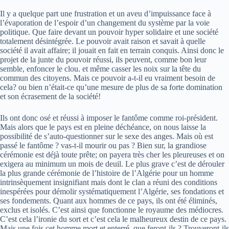
Il y a quelque part une frustration et un aveu d’impuissance face à
l’évaporation de l’espoir d’un changement du système par la voie
politique. Que faire devant un pouvoir hyper solidaire et une société
totalement désintégrée. Le pouvoir avait raison et savait à quelle
société il avait affaire; il jouait en fait en terrain conquis. Ainsi donc le
projet de la junte du pouvoir réussi, ils peuvent, comme bon leur
semble, enfoncer le clou. et même casser les noix sur la tête du
commun des citoyens. Mais ce pouvoir a-t-il eu vraiment besoin de
cela? ou bien n’était-ce qu’une mesure de plus de sa forte domination
et son écrasement de la société!
Ils ont donc osé et réussi à imposer le fantôme comme roi-président.
Mais alors que le pays est en pleine déchéance, on nous laisse la
possibilité de s’auto-questionner sur le sexe des anges. Mais où est
passé le fantôme ? vas-t-il mourir ou pas ? Bien sur, la grandiose
cérémonie est déjà toute prête; on payera très cher les pleureuses et on
exigera au minimum un mois de deuil. Le plus grave c’est de dérouler
la plus grande cérémonie de l’histoire de l’Algérie pour un homme
intrinsèquement insignifiant mais dont le clan a réuni des conditions
inespérées pour démolir systématiquement l’Algérie, ses fondations et
ses fondements. Quant aux hommes de ce pays, ils ont été éliminés,
exclus et isolés. C’est ainsi que fonctionne le royaume des médiocres.
C’est cela l’ironie du sort et c’est cela le malheureux destin de ce pays.
Mais une fois cet homme mort et enterré, que feront-ils ? Trouveront-ils