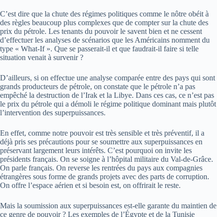
C’est dire que la chute des régimes politiques comme le nôtre obéit à
des règles beaucoup plus complexes que de compter sur la chute des
prix du pétrole. Les tenants du pouvoir le savent bien et ne cessent
d’effectuer les analyses de scénarios que les Américains nomment du
type « What-If ». Que se passerait-il et que faudrait-il faire si telle
situation venait à survenir ?
D’ailleurs, si on effectue une analyse comparée entre des pays qui sont
grands producteurs de pétrole, on constate que le pétrole n’a pas
empêché la destruction de l’Irak et la Libye. Dans ces cas, ce n’est pas
le prix du pétrole qui a démoli le régime politique dominant mais plutôt
l’intervention des superpuissances.
En effet, comme notre pouvoir est très sensible et très préventif, il a
déjà pris ses précautions pour se soumettre aux superpuissances en
préservant largement leurs intérêts. C’est pourquoi on invite les
présidents français. On se soigne à l’hôpital militaire du Val-de-Grâce.
On parle français. On reverse les rentrées du pays aux compagnies
étrangères sous forme de grands projets avec des parts de corruption.
On offre l’espace aérien et si besoin est, on offrirait le reste.
Mais la soumission aux superpuissances est-elle garante du maintien de
ce genre de pouvoir ? Les exemples de l’Égypte et de la Tunisie