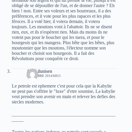
demande son argent et qui lui prenne la vie, puisqu'il est
obligé de se dépouiller de l'un, et de donner l'autre ? Eh
bien ! non. Entre ses voleurs et ses bourreaux, il a des
préférences, et il vote pour les plus rapaces et les plus
féroces. Il a voté hier, il votera demain, il votera
toujours. Les moutons vont à l'abattoir. Ils ne se disent
rien, eux, et ils n'espèrent rien. Mais du moins ils ne
votent pas pour le boucher qui les tuera, et pour le
bourgeois qui les mangera. Plus bête que les bêtes, plus
moutonnier que les moutons, l'électeur nomme son
boucher et choisit son bourgeois. Il a fait des
Révolutions pour conquérir ce droit.
Aksil ilunisen
6 OCTOBRE 2014/6H15
Le petrole est ephemere c'est pour cela que la Kabylie
ne peut pas s'offrire le "luxe" d'etre soumise, La kabylie
veut prendre son avenir en main et relever les defies des
siecles modernes.
____________________________________________
_____
Toutes les nations indexes au petrole sont voueés a