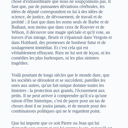
chose d'extraordinaire que nous ne soupçonnons pas. Il
faut que, par de puissantes déviations cérébrales, les
idées de député correspondent en lui à des idées de
science, de justice, de dévouement, de travail et de
probité ; il faut que dans les noms seuls de Barbe et de
Baihaut, non moins que dans ceux de Rouvier et de
Wilson, il découvre une magie spéciale et qu'il voie, au
travers d'un mirage, fleurir et s'épanouir dans Vergoin et
dans Hubbard, des promesses de bonheur futur et de
soulagement immédiat. Et c'est cela qui est
véritablement effrayant. Rien ne lui sert de leçon, ni les
comédies les plus burlesques, ni les plus sinistres
tragédies.
Voilà pourtant de longs siècles que le monde dure, que
les sociétés se déroulent et se succèdent, pareilles les
unes aux autres, qu'un fait unique domine toutes les
histoires : la protection aux grands, l'écrasement aux
petits. Il ne peut arriver à comprendre qu'il n'a qu'une
raison d'être historique, c'est de payer pour un tas de
choses dont il ne jouira jamais, et de mourir pour des
combinaisons politiques qui ne le regardent point.
Que lui importe que ce soit Pierre ou Jean qui lui