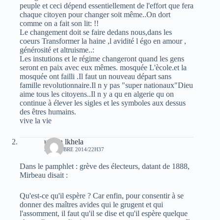
peuple et ceci dépend essentiellement de l'effort que fera
chaque citoyen pour changer soit même..On dort
comme on a fait son lit: !!
Le changement doit se faire dedans nous,dans les
coeurs Transformer la haine ,l avidité l égo en amour ,
générosité et altruisme..:
Les instutions et le régime changeront quand les gens
seront en paix avec eux mêmes. mosquée L'ècole.et la
mosquée ont failli .Il faut un nouveau départ sans
famille revolutionnaire.Il n y pas "super nationaux"Dieu
aime tous les citoyens..Il n y a qu en algerie qu on
continue à élever les sigles et les symboles aux dessus
des êtres humains.
vive la vie
uchen lkhela
5 OCTOBRE 2014/22H37
Dans le pamphlet : grève des électeurs, datant de 1888,
Mirbeau disait :
Qu'est-ce qu'il espère ? Car enfin, pour consentir à se
donner des maîtres avides qui le grugent et qui
l'assomment, il faut qu'il se dise et qu'il espère quelque