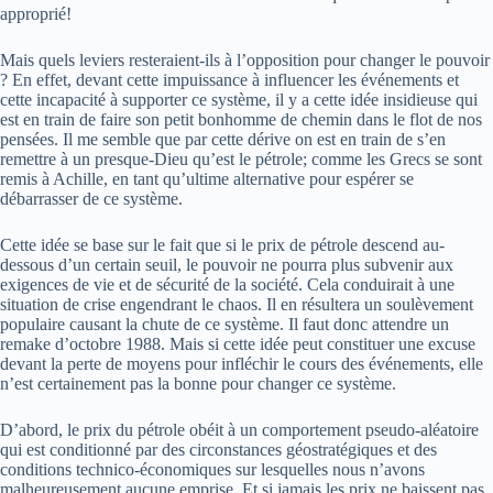
approprié!
Mais quels leviers resteraient-ils à l’opposition pour changer le pouvoir
? En effet, devant cette impuissance à influencer les événements et
cette incapacité à supporter ce système, il y a cette idée insidieuse qui
est en train de faire son petit bonhomme de chemin dans le flot de nos
pensées. Il me semble que par cette dérive on est en train de s’en
remettre à un presque-Dieu qu’est le pétrole; comme les Grecs se sont
remis à Achille, en tant qu’ultime alternative pour espérer se
débarrasser de ce système.
Cette idée se base sur le fait que si le prix de pétrole descend au-
dessous d’un certain seuil, le pouvoir ne pourra plus subvenir aux
exigences de vie et de sécurité de la société. Cela conduirait à une
situation de crise engendrant le chaos. Il en résultera un soulèvement
populaire causant la chute de ce système. Il faut donc attendre un
remake d’octobre 1988. Mais si cette idée peut constituer une excuse
devant la perte de moyens pour infléchir le cours des événements, elle
n’est certainement pas la bonne pour changer ce système.
D’abord, le prix du pétrole obéit à un comportement pseudo-aléatoire
qui est conditionné par des circonstances géostratégiques et des
conditions technico-économiques sur lesquelles nous n’avons
malheureusement aucune emprise. Et si jamais les prix ne baissent pas