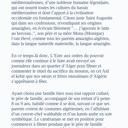
méditerranéennes, d’une noblesse humaine légendaire,
qui ont nourrit toutes les cultures du bassin
méditerranéen et dont l’apport à la civilisation
occidentale est fondamental. Citons juste Saint Augustin
qui dans ses confessions, revendiquait ses origines
amazighes, en écrivant fièrement "… j’ignorais le latin
au berceau..", son père et sa mére Mona (Monique)
l’ont élevé, comme tous les parents amazigho-algérien,
dans la langue naturelle maternelle, la langue amazighe.
En ce temps-là donc, L’Entv aux ordres du pouvoir
comme elle continue à le faire avait envoyé un
journaleux dans un quartier d’Alger pour filmer et
commenter le rituel du sacrifice du mouton, en cet Aïd
el kebir que nos sœurs et frères musulmans d’Algérie
s’apprêtaient à fêter.
Ayant choisi une famille bien sous tout rapport cultuel,
le père de famille, accompagné de son enfant d’à peine
8 ou 9 ans, habillé comme il se doit, suivant ce que ses
parents croient de coutumes algériennes, en l’affublant
d’un couvre-chef wahhabite et d’un kamis arabe en soie
synthétique. Le caméraman se met en position pour
commencer à filmer pendant que le père de famille