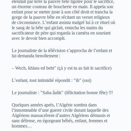
étendait par terre la pauvre bête ligotée pour le sacrifice,
un énorme couteau de boucherie en main. Il appela son
enfant pour se mettre juste à son côté droit et trancha la
gorge de la pauvre bête en récitant un verset religieux
de circonstance. L’enfant assista malgré lui à ce rituel où
le sang de la bête qui giclait, entacha les mains du
sacrificateur de père qui regarda la caméra en souriant
avec le devoir bien accompli.
Le journaliste de la télévision s’approcha de l’enfant et
lui demanda benoîtement :
– Wech, khlass ed beht" (çà y est tu as fait le sacrifice)
L’enfant, tout intimidié répondit : "ih" (oui)
Le journaliste : "Saha âalik" (félicitation bonne fête) !!!
Quelques années après, l’Algérie sombra dans
l’innommable d’une guerre civile durant laquelle des
Algériens massacrèrent d’autres Algériens démunis et
sans défense, en égorgeant bébés, enfant, femmes et
hommes…