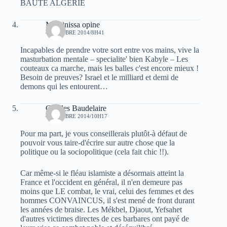
BAUTE ALGERIE
Massinissa opine
4 OCTOBRE 2014/8H41
Incapables de prendre votre sort entre vos mains, vive la
masturbation mentale – specialite' bien Kabyle – Les
couteaux ca marche, mais les balles c'est encore mieux !
Besoin de preuves? Israel et le milliard et demi de
demons qui les entourent…
Charles Baudelaire
4 OCTOBRE 2014/10H17
Pour ma part, je vous conseillerais plutôt-à défaut de
pouvoir vous taire-d'écrire sur autre chose que la
politique ou la sociopolitique (cela fait chic !!).
Car même-si le fléau islamiste a désormais atteint la
France et l'occident en général, il n'en demeure pas
moins que LE combat, le vrai, celui des femmes et des
hommes CONVAINCUS, il s'est mené de front durant
les années de braise. Les Mékbel, Djaout, Yefsahet
d'autres victimes directes de ces barbares ont payé de