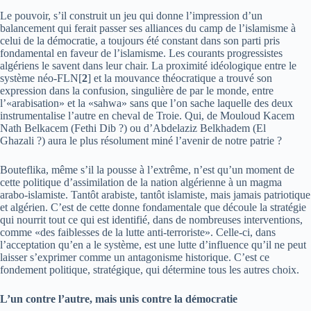
Le pouvoir, s’il construit un jeu qui donne l’impression d’un
balancement qui ferait passer ses alliances du camp de l’islamisme à
celui de la démocratie, a toujours été constant dans son parti pris
fondamental en faveur de l’islamisme. Les courants progressistes
algériens le savent dans leur chair. La proximité idéologique entre le
système néo-FLN[
2
] et la mouvance théocratique a trouvé son
expression dans la confusion, singulière de par le monde, entre
l’«arabisation» et la «sahwa» sans que l’on sache laquelle des deux
instrumentalise l’autre en cheval de Troie. Qui, de Mouloud Kacem
Nath Belkacem (Fethi Dib ?) ou d’Abdelaziz Belkhadem (El
Ghazali ?) aura le plus résolument miné l’avenir de notre patrie ?
Bouteflika, même s’il la pousse à l’extrême, n’est qu’un moment de
cette politique d’assimilation de la nation algérienne à un magma
arabo-islamiste. Tantôt arabiste, tantôt islamiste, mais jamais patriotique
et algérien. C’est de cette donne fondamentale que découle la stratégie
qui nourrit tout ce qui est identifié, dans de nombreuses interventions,
comme «des faiblesses de la lutte anti-terroriste». Celle-ci, dans
l’acceptation qu’en a le système, est une lutte d’influence qu’il ne peut
laisser s’exprimer comme un antagonisme historique. C’est ce
fondement politique, stratégique, qui détermine tous les autres choix.
L’un contre l’autre, mais unis contre la démocratie