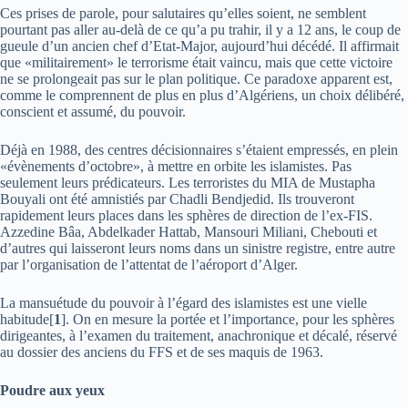
Ces prises de parole, pour salutaires qu’elles soient, ne semblent
pourtant pas aller au-delà de ce qu’a pu trahir, il y a 12 ans, le coup de
gueule d’un ancien chef d’Etat-Major, aujourd’hui décédé. Il affirmait
que «militairement» le terrorisme était vaincu, mais que cette victoire
ne se prolongeait pas sur le plan politique. Ce paradoxe apparent est,
comme le comprennent de plus en plus d’Algériens, un choix délibéré,
conscient et assumé, du pouvoir.
Déjà en 1988, des centres décisionnaires s’étaient empressés, en plein
«évènements d’octobre», à mettre en orbite les islamistes. Pas
seulement leurs prédicateurs. Les terroristes du MIA de Mustapha
Bouyali ont été amnistiés par Chadli Bendjedid. Ils trouveront
rapidement leurs places dans les sphères de direction de l’ex-FIS.
Azzedine Bâa, Abdelkader Hattab, Mansouri Miliani, Chebouti et
d’autres qui laisseront leurs noms dans un sinistre registre, entre autre
par l’organisation de l’attentat de l’aéroport d’Alger.
La mansuétude du pouvoir à l’égard des islamistes est une vielle
habitude[
1
]. On en mesure la portée et l’importance, pour les sphères
dirigeantes, à l’examen du traitement, anachronique et décalé, réservé
au dossier des anciens du FFS et de ses maquis de 1963.
Poudre aux yeux