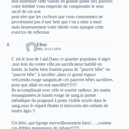
doit distribuer cette viande en grande partie aux pauvres
votre debilité vous empeche de comprendre le sens
sacré de cet acte
peut etre que les cochons que vous consommez ne
proviennent pas d une bete que l on a mise a mort
mais heureusement votre idiotie vous epargne cette
exercice de reflexion
elvez Elbaz
7 OCTOBRE 2014/12H59
C est le jour de l aid.Dans ce quartier populaire d alger
,non loin du centre ville,un sacrificateur habillé en
kamis ,la barbe bien fournie,passa de "pauvre bête" en
"pauvre bête" à sacrifier ,dans ce grand espace
vert,rendu rouge sanguin,de ces pauvres bêtes sacrifiees
pour que allah en soit sanctifié!!!!!!!
Ils accomplissait avec zèle et sourire radieux ,les mains
ensanglantées,le kamis rouge de sang,la pointe
métallique du poignard à peine visible noyée dans le
sang,sous le regard ébahis et innocents des enfants de
toutes âges !!
Un héro ,qui égorge merveilleusement bien!…..comme
ces dribles majestueux de zidane!!!!!!