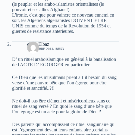
(le peuple) et les arabo-islamistes orientalistes (le
pouvoir et ses allies Afghans!).
L'ironie, c'est que pour vaincre ce nouveau ennemi en
soit, les Algeriens algerianistes DOIVENT ETRE
UNIS comme du temps de la Revolution de 1954 et
guerres de resistance anterieures.
elvez Elbaz
3 OCTOBRE 2014/18H53
D’ un rituel araboislamique en général à la banalisation
de l ACTE D’ EGORGER en particulier.
Ce Dieu que les musulmans prient a-t-il besoin du sang
versé d’une pauvre bête que l’on égorge pour être
glorifié et sanctifié..?!!
Ne doit-il pas être clément et miséricordieux sans ce
rituel de sang versé ? En quoi le sang d’une bête que
l’on égorge est un acte pour la gloire de Dieu ?
Des parents qui accomplissent ce rituel sanguinaire qu
est l’égorgement devant leurs enfants,pire ,certains