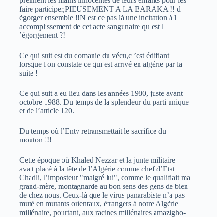
prennent les mains innocentes de leurs enfants pour les
faire participer,PIEUSEMENT A LA BARAKA !! d
égorger ensemble !!N est ce pas là une incitation à l
accomplissement de cet acte sangunaire qu est l
’égorgement ?!
Ce qui suit est du domanie du vécu,c ’est édifiant
lorsque l on constate ce qui est arrivé en algérie par la
suite !
Ce qui suit a eu lieu dans les années 1980, juste avant
octobre 1988. Du temps de la splendeur du parti unique
et de l’article 120.
Du temps où l’Entv retransmettait le sacrifice du
mouton !!!
Cette époque où Khaled Nezzar et la junte militaire
avait placé à la tête de l’Algérie comme chef d’Etat
Chadli, l’imposteur "malgré lui", comme le qualifiait ma
grand-mère, montagnarde au bon sens des gens de bien
de chez nous. Ceux-là que le virus panarabiste n’a pas
muté en mutants orientaux, étrangers à notre Algérie
millénaire, pourtant, aux racines millénaires amazigho-