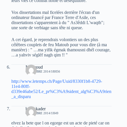
leurs vies ce combat noble et déséquilibré.
Vos dissertations mal ficelées derrière l'écran d'un
ordinateur financé par France Terre d'Asile, ces
dissertations s'apparentent à du " As3êddi L'waqth";
une sorte de verbiage sans tête ni queue.
A cet égard, je reprendrais volontiers un des plus
célèbres couplets de feu Matoub pour vous dire (à ma
manière) : " …ma yifik égmak thamousni dhél courage,
…a yahviv ségléf nagh qim !! "
Notproud
4 OCTOBRE 2014/18H56
http://www.letemps.ch/Page/Uuid/8330f1b8-4729-
11e4-80ff-
d339e46abe52/Le_pr%C3%A9sident_alg%C3%A9rien
_a_disparu
kadri kader
6 OCTOBRE 2014/1H49
elvez la bete que l on egorge est un acte de pieté car on