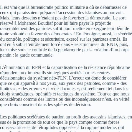
Il est vrai que la bureaucratie politico-militaire a dû se débarrasser de
ceux qui paraissaient préparer l’accession des islamises au pouvoir.
Mais, leurs desseins n’étaient pas de favoriser la démocratie. Le sort
réservé à Mohamed Boudiaf pour lui faire payer le projet de
rassemblement des patriotes suffit pour mettre en exergue leur déni de
toute volonté en faveur des démocrates ! En témoigne, aussi, la sévérité
du contrôle, politique et sécuritaire, exercé sur les patriotes armés. Ils
ont eu à subir l’enrôlement forcé dans «les structures» du RND, puis,
leur mise sous le contrôle de la gendarmerie par la création d’un corps
pantin : la garde communale.
L’élimination du RPN et la caporalisation de la résistance républicaine
répondent aux impératifs stratégiques arrêtés par les centres
décisionnaires du système néo-FLN. L’erreur est donc de considérer
que ce qui apparaît à nos yeux, aux yeux des patriotes, comme « des
limites », « des erreurs » et « des lacunes », est réellement tel dans les
choix stratégiques, opératifs et tactiques du système. Tout ce que nous
considérons comme des limites ou des inconséquences n’est, en vérité,
que choix conscient dans les sphères de décision.
Les politiques scélérates de pardon au profit des assassins islamistes, en
sus de la promotion de tout ce que le pays compte comme forces
conservatrices et de rétrogrades opposées à la rupture moderne, ont