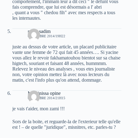
comportement, l'immam leur a dit ceci " le défunt vous
fais comprendre, que lui est désormais a l' abri
, quant a vous " chedou fih" avec mes respects a tous
les internautes.
sarah sadim
6 OCTOBRE 2014/19H22
juste au dessus de votre article, un placard publicitaire
vante une femme de 72 qui fait 45 années…. Si yacine
vous allez le revoir fakhamatouhou bientot sur sa chaise
higtech, souriant et faisant 48 années, hummmm.
Relevez le niveau des analyses , vous etes journaliste
non, votre opinion mettez là avec nous lecteurs du
matin, c'est l'info plus qu'on attend, dommage.
Massinissa opine
6 OCTOBRE 2014/21H15
je vais t'aider, mon zami !!!
Sors de la boite, et reguarde-la de l'exterieur telle qu'elle
est ! – de quelle "juridique", misnitres, etc. parles-tu ?