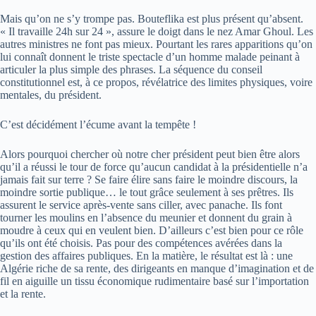
Mais qu’on ne s’y trompe pas. Bouteflika est plus présent qu’absent.
« Il travaille 24h sur 24 », assure le doigt dans le nez Amar Ghoul. Les
autres ministres ne font pas mieux. Pourtant les rares apparitions qu’on
lui connaît donnent le triste spectacle d’un homme malade peinant à
articuler la plus simple des phrases. La séquence du conseil
constitutionnel est, à ce propos, révélatrice des limites physiques, voire
mentales, du président.
C’est décidément l’écume avant la tempête !
Alors pourquoi chercher où notre cher président peut bien être alors
qu’il a réussi le tour de force qu’aucun candidat à la présidentielle n’a
jamais fait sur terre ? Se faire élire sans faire le moindre discours, la
moindre sortie publique… le tout grâce seulement à ses prêtres. Ils
assurent le service après-vente sans ciller, avec panache. Ils font
tourner les moulins en l’absence du meunier et donnent du grain à
moudre à ceux qui en veulent bien. D’ailleurs c’est bien pour ce rôle
qu’ils ont été choisis. Pas pour des compétences avérées dans la
gestion des affaires publiques. En la matière, le résultat est là : une
Algérie riche de sa rente, des dirigeants en manque d’imagination et de
fil en aiguille un tissu économique rudimentaire basé sur l’importation
et la rente.