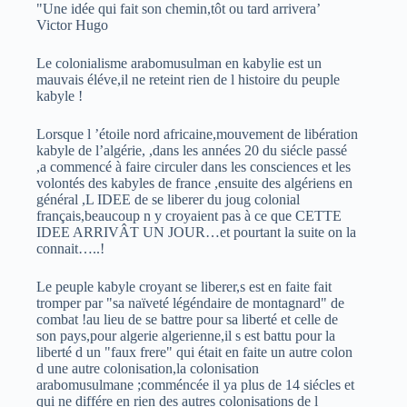
"Une idée qui fait son chemin,tôt ou tard arrivera’
Victor Hugo
Le colonialisme arabomusulman en kabylie est un
mauvais éléve,il ne reteint rien de l histoire du peuple
kabyle !
Lorsque l ’étoile nord africaine,mouvement de libération
kabyle de l’algérie, ,dans les années 20 du siécle passé
,a commencé à faire circuler dans les consciences et les
volontés des kabyles de france ,ensuite des algériens en
général ,L IDEE de se liberer du joug colonial
français,beaucoup n y croyaient pas à ce que CETTE
IDEE ARRIVÂT UN JOUR…et pourtant la suite on la
connait…..!
Le peuple kabyle croyant se liberer,s est en faite fait
tromper par "sa naïveté légéndaire de montagnard" de
combat !au lieu de se battre pour sa liberté et celle de
son pays,pour algerie algerienne,il s est battu pour la
liberté d un "faux frere" qui était en faite un autre colon
d une autre colonisation,la colonisation
arabomusulmane ;comméncée il ya plus de 14 siécles et
qui ne différe en rien des autres colonisations de l