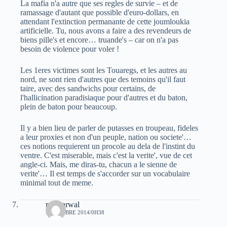
La mafia n'a autre que ses regles de survie – et de
ramassage d'autant que possible d'euro-dollars, en
attendant l'extinction permanante de cette joumloukia
artificielle. Tu, nous avons a faire a des revendeurs de
biens pille's et encore… truande's – car on n'a pas
besoin de violence pour voler !
Les 1eres victimes sont les Touaregs, et les autres au
nord, ne sont rien d'autres que des temoins qu'il faut
taire, avec des sandwichs pour certains, de
l'hallicination paradisiaque pour d'autres et du baton,
plein de baton pour beaucoup.
Il y a bien lieu de parler de putasses en troupeau, fideles
a leur proxies et non d'un peuple, nation ou societe'…
ces notions requierent un procole au dela de l'instint du
ventre. C'est miserable, mais c'est la verite', vue de cet
angle-ci. Mais, me diras-tu, chacun a le sienne de
verite'… Il est temps de s'accorder sur un vocabulaire
minimal tout de meme.
moh arwal
7 OCTOBRE 2014/0H38