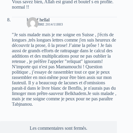
Vous savez bien, Allah est grand et boutef s en profite.
normal !!
khelaf hellal
7 OCTOBRE 2014/11H03
"Je suis malade mais je me soigne en Suisse , j'écris de
longues ,très longues lettres comme j'en suis heureux de
découvrir la prose, ô la prose! J’aime la prôse ! Je fais
aussi de grands efforts de rattrapage dans le calcul des
additions et des multiplications pour ne pas oublier la
retenue , je préfère l'appeler "reliquat" ignorants!
N'importe qui n'est pas Mamamouchi ! Question
politique , j’essaye de rassembler tout ce que je peux
rassembler en moi-même pour être bien assis sur mon
fauteuil. Il y a beaucoup de lacunes et d'omissions
parait-il dans le livre blanc de Benflis, je n'aurais pas du
limoger mon prêtre-sauveur Belkhadem.Je suis malade ,
mais je me soigne comme je peux pour ne pas paraître
Tabjnanou.
Les commentaires sont fermés.