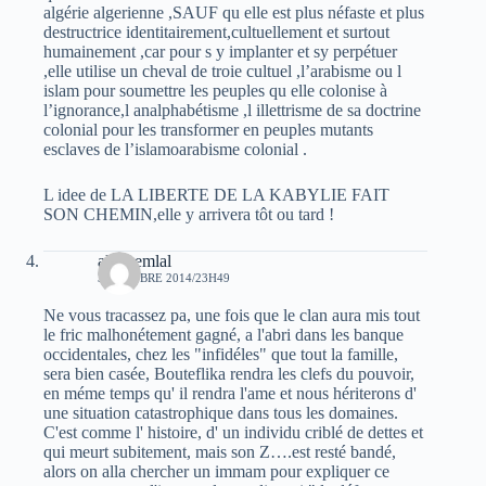
algérie algerienne ,SAUF qu elle est plus néfaste et plus
destructrice identitairement,cultuellement et surtout
humainement ,car pour s y implanter et sy perpétuer
,elle utilise un cheval de troie cultuel ,l’arabisme ou l
islam pour soumettre les peuples qu elle colonise à
l’ignorance,l analphabétisme ,l illettrisme de sa doctrine
colonial pour les transformer en peuples mutants
esclaves de l’islamoarabisme colonial .
L idee de LA LIBERTE DE LA KABYLIE FAIT
SON CHEMIN,elle y arrivera tôt ou tard !
ali chemlal
3 OCTOBRE 2014/23H49
Ne vous tracassez pa, une fois que le clan aura mis tout
le fric malhonétement gagné, a l'abri dans les banque
occidentales, chez les "infidéles" que tout la famille,
sera bien casée, Bouteflika rendra les clefs du pouvoir,
en méme temps qu' il rendra l'ame et nous hériterons d'
une situation catastrophique dans tous les domaines.
C'est comme l' histoire, d' un individu criblé de dettes et
qui meurt subitement, mais son Z….est resté bandé,
alors on alla chercher un immam pour expliquer ce