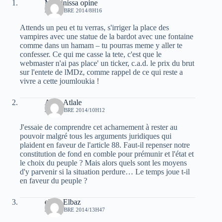
Massinissa opine
2 OCTOBRE 2014/8H16
Attends un peu et tu verras, s'irriger la place des
vampires avec une statue de la bardot avec une fontaine
comme dans un hamam – tu pourras meme y aller te
confesser. Ce qui me casse la tete, c'est que le
webmaster n'ai pas place' un ticker, c.a.d. le prix du brut
sur l'entete de lMDz, comme rappel de ce qui reste a
vivre a cette joumloukia !
Atala Atlale
2 OCTOBRE 2014/10H12
J'essaie de comprendre cet acharnement à rester au
pouvoir malgré tous les arguments juridiques qui
plaident en faveur de l'article 88. Faut-il repenser notre
constitution de fond en comble pour prémunir et l'état et
le choix du peuple ? Mais alors quels sont les moyens
d'y parvenir si la situation perdure… Le temps joue t-il
en faveur du peuple ?
elvez Elbaz
3 OCTOBRE 2014/13H47