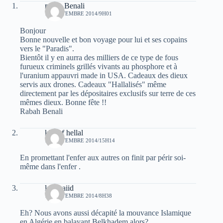
rabah Benali
12 SEPTEMBRE 2014/9H01
Bonjour
Bonne nouvelle et bon voyage pour lui et ses copains
vers le "Paradis".
Bientôt il y en aurra des milliers de ce type de fous
furueux criminels grillés vivants au phosphore et à
l'uranium appauvri made in USA. Cadeaux des dieux
servis aux drones. Cadeaux "Hallalisés" même
directement par les dépositaires exclusifs sur terre de ces
mêmes dieux. Bonne fête !!
Rabah Benali
khelaf hellal
14 SEPTEMBRE 2014/15H14
En promettant l'enfer aux autres on finit par périr soi-
même dans l'enfer .
laid baiid
16 SEPTEMBRE 2014/8H38
Eh? Nous avons aussi décapité la mouvance Islamique
en Algérie en balayant Belkhadem,alors?