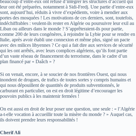
beaucoup d’entre-eux ont refusé d’intégrer les structures d’accueil qui
leur ont été préparées, notamment à Sidi-Fredj. Une partie d’entre-eux
sont, aujourd’hui, réduits à vivre d’expédients, voire à mendier aux
portes des mosquées ! Les motivations de ces derniers, sont, toutefois,
indéchiffrables : veulent-ils rester en Algérie ou poursuivre leur exil au
Liban ou ailleurs dans le monde ? S’apprêteraient-ils pour partie,
comme 200 de leurs congénères, à rejoindre la Lybie pour se rendre en
Italie, après avoir établi une connexion et même plus, signé un pacte
avec des milices libyennes ? Ce qui a fait dire aux services de sécurité
qui les ont arrêtés, avec leurs complices algériens, qu’ils font partie
d’un vaste réseau de financement du terrorisme, dans le cadre d’un
plan financé par « Daâch » ?
Si on venait, encore, à se soucier de nos frontières Ouest, qui nous
inondent de drogues, de trafics de toutes sortes y compris humains et
qui nous dépouillent de quantités de produits subventionnés, le
carburant en particulier, on est en droit légitime d’encourager les
pouvoirs publics à les maintenir fermées !
On est aussi en droit de leur poser une question, une seule : « l’Algérie
a-t-elle vocation à accueillir toute la misère du monde ? » Auquel cas,
ils doivent prendre leurs responsabilités !
Cherif Ali