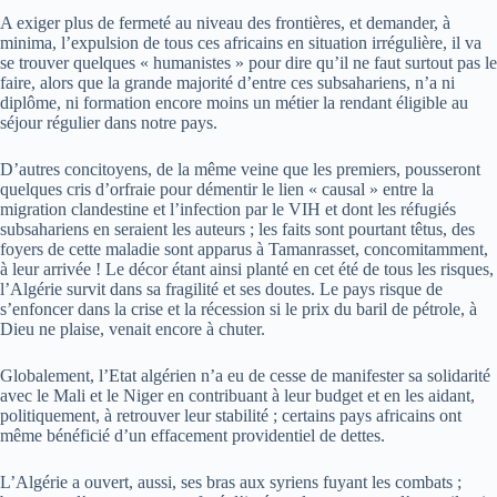
A exiger plus de fermeté au niveau des frontières, et demander, à
minima, l’expulsion de tous ces africains en situation irrégulière, il va
se trouver quelques « humanistes » pour dire qu’il ne faut surtout pas le
faire, alors que la grande majorité d’entre ces subsahariens, n’a ni
diplôme, ni formation encore moins un métier la rendant éligible au
séjour régulier dans notre pays.
D’autres concitoyens, de la même veine que les premiers, pousseront
quelques cris d’orfraie pour démentir le lien « causal » entre la
migration clandestine et l’infection par le VIH et dont les réfugiés
subsahariens en seraient les auteurs ; les faits sont pourtant têtus, des
foyers de cette maladie sont apparus à Tamanrasset, concomitamment,
à leur arrivée ! Le décor étant ainsi planté en cet été de tous les risques,
l’Algérie survit dans sa fragilité et ses doutes. Le pays risque de
s’enfoncer dans la crise et la récession si le prix du baril de pétrole, à
Dieu ne plaise, venait encore à chuter.
Globalement, l’Etat algérien n’a eu de cesse de manifester sa solidarité
avec le Mali et le Niger en contribuant à leur budget et en les aidant,
politiquement, à retrouver leur stabilité ; certains pays africains ont
même bénéficié d’un effacement providentiel de dettes.
L’Algérie a ouvert, aussi, ses bras aux syriens fuyant les combats ;