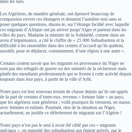
dans les rues.
Les Algériens, de manière générale, ont éprouvé beaucoup de
compassion envers ces étrangers et donnent l’aumône non sans se
poser quelques questions, disons-le, sur l’étrange facilité avec laquelle
ces migrants d’Afrique ont pu arriver jusqu’Alger et partout dans les
villes du pays. Madame la ministre de la Solidarité, comme dans un
aveu d’impuissance, a cité le chiffre de « 25 000 Subsahariens et la
difficulté à les rassembler dans des centres d’accueil qu’ils quittent,
aussitôt, pour se déplacer, constamment, d’une région à une autre ».
Certains croient savoir que les migrants en provenance du Niger ne
sont pas des refugiés de guerre ou des sinistrés de la sécheresse mais
plutôt des mendiants professionnels qui se livrent à cette activité depuis
toujours dans leur pays, à partir de la ville d’Arlit.
Notre pays est leur nouveau terrain de chasse depuis qu’ils ont appris
de la part de certains d’entre-eux, revenus « fortune faite » au pays,
que les algériens sont généreux ; voilà pourquoi ils viennent, en masse,
avec femmes et enfants. Pourtant, rien de la situation au Niger,
actuellement, ne justifie ce déferlement de migrants sur l’Algérie !
Notre pays n’est pas le seul à avoir été ciblé par ces « migrants
spéciaux », en majorité des subsahariens qui étaient arrivés, par le