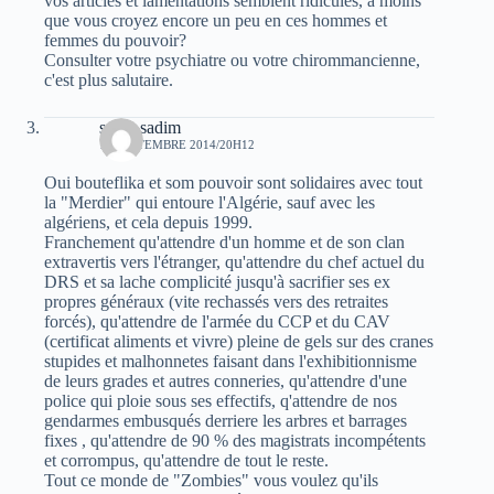
vos articles et lamentations semblent ridicules, à moins
que vous croyez encore un peu en ces hommes et
femmes du pouvoir?
Consulter votre psychiatre ou votre chirommancienne,
c'est plus salutaire.
sarah sadim
10 SEPTEMBRE 2014/20H12
Oui bouteflika et som pouvoir sont solidaires avec tout
la "Merdier" qui entoure l'Algérie, sauf avec les
algériens, et cela depuis 1999.
Franchement qu'attendre d'un homme et de son clan
extravertis vers l'étranger, qu'attendre du chef actuel du
DRS et sa lache complicité jusqu'à sacrifier ses ex
propres généraux (vite rechassés vers des retraites
forcés), qu'attendre de l'armée du CCP et du CAV
(certificat aliments et vivre) pleine de gels sur des cranes
stupides et malhonnetes faisant dans l'exhibitionnisme
de leurs grades et autres conneries, qu'attendre d'une
police qui ploie sous ses effectifs, q'attendre de nos
gendarmes embusqués derriere les arbres et barrages
fixes , qu'attendre de 90 % des magistrats incompétents
et corrompus, qu'attendre de tout le reste.
Tout ce monde de "Zombies" vous voulez qu'ils