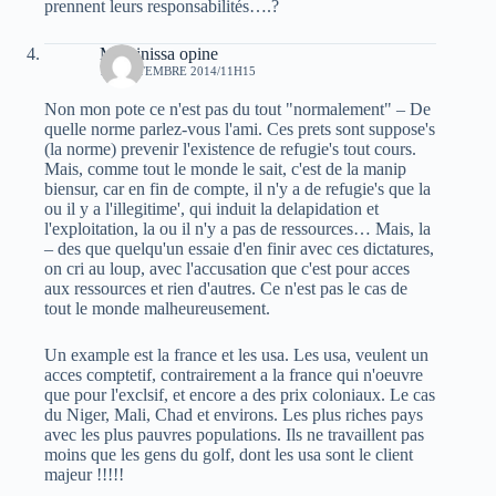
prennent leurs responsabilités….?
Massinissa opine
12 SEPTEMBRE 2014/11H15
Non mon pote ce n'est pas du tout "normalement" – De
quelle norme parlez-vous l'ami. Ces prets sont suppose's
(la norme) prevenir l'existence de refugie's tout cours.
Mais, comme tout le monde le sait, c'est de la manip
biensur, car en fin de compte, il n'y a de refugie's que la
ou il y a l'illegitime', qui induit la delapidation et
l'exploitation, la ou il n'y a pas de ressources… Mais, la
– des que quelqu'un essaie d'en finir avec ces dictatures,
on cri au loup, avec l'accusation que c'est pour acces
aux ressources et rien d'autres. Ce n'est pas le cas de
tout le monde malheureusement.
Un example est la france et les usa. Les usa, veulent un
acces comptetif, contrairement a la france qui n'oeuvre
que pour l'exclsif, et encore a des prix coloniaux. Le cas
du Niger, Mali, Chad et environs. Les plus riches pays
avec les plus pauvres populations. Ils ne travaillent pas
moins que les gens du golf, dont les usa sont le client
majeur !!!!!