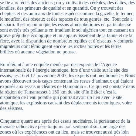
se fie aux récits des anciens ; on y cultivait des céréales, des dattes, des
lentilles, des primeurs de qualité et en quantité. On y trouvait des
cheptels et des animaux de toutes espèces comme la gazelle, le fennec,
le mouflon, des oiseaux et des rapaces de tous genres, etc. Tout cela a
disparu. Il est reconnu que les essais atmosphériques en particulier se
sont avérés très polluants en irradiant le sol algérien tout en causant un
grave préjudice écologique et un appauvrissement de la faune et de la
flore, avec la disparition de nombreux reptiles et d’oiseaux, y compris
migrateurs dont témoignent encore les roches noires et les terres
brûlées où aucune végétation ne pousse.
En référant à une enquête menée par des experts de l’Agence
internationale de l’énergie atomique, lors d’une visite sur le site des
essais, les 16 et 17 novembre 2007, les experts ont mentionné : « Nous
avons découvert trois cages contenant les restes d’animaux qui étaient
exposés aux essais nucléaires de Hamoudia ». Ce qui est constaté dans
la région de Tamanrasset à 150 km du site d’In Ekker c’est la
disparition de l’eau potable qui pourrait avoir un lien avec le site
atomique, les explosions causant des déplacements tectoniques, voire
des séismes.
Cinquante quatre ans après des essais nucléaires, la persistance de la
menace radioactive pèse toujours non seulement sur une large des
zones où les expériences ont eu lieu, mais se trouvent aussi très loin