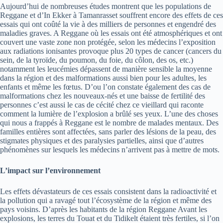
Aujourd’hui de nombreuses études montrent que les populations de
Reggane et d’In Ekker à Tamanrasset souffrent encore des effets de ces
essais qui ont coûté la vie à des milliers de personnes et engendré des
maladies graves. A Reggane où les essais ont été atmosphériques et ont
couvert une vaste zone non protégée, selon les médecins l’exposition
aux radiations ionisantes provoque plus 20 types de cancer (cancers du
sein, de la tyroïde, du poumon, du foie, du côlon, des os, etc.)
notamment les leucémies dépassent de manière sensible la moyenne
dans la région et des malformations aussi bien pour les adultes, les
enfants et même les fœtus. D’ou l’on constate également des cas de
malformations chez les nouveaux-nés et une baisse de fertilité des
personnes c’est aussi le cas de cécité chez ce vieillard qui raconte
comment la lumière de l’explosion a brûlé ses yeux. L’une des choses
qui nous a frappés à Reggane est le nombre de malades mentaux. Des
familles entières sont affectées, sans parler des lésions de la peau, des
stigmates physiques et des paralysies partielles, ainsi que d’autres
phénomènes sur lesquels les médecins n’arrivent pas à mettre de mots.
L’impact sur l’environnement
Les effets dévastateurs de ces essais consistent dans la radioactivité et
la pollution qui a ravagé tout l’écosystème de la région et même des
pays voisins. D’après les habitants de la région Reggane Avant les
explosions, les terres du Touat et du Tidikelt étaient très fertiles, si l’on