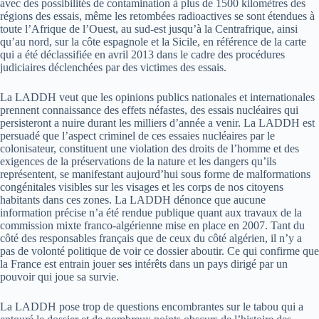
avec des possibilités de contamination à plus de 1500 kilomètres des
régions des essais, même les retombées radioactives se sont étendues à
toute l’Afrique de l’Ouest, au sud-est jusqu’à la Centrafrique, ainsi
qu’au nord, sur la côte espagnole et la Sicile, en référence de la carte
qui a été déclassifiée en avril 2013 dans le cadre des procédures
judiciaires déclenchées par des victimes des essais.
La LADDH veut que les opinions publics nationales et internationales
prennent connaissance des effets néfastes, des essais nucléaires qui
persisteront a nuire durant les milliers d’année a venir. La LADDH est
persuadé que l’aspect criminel de ces essaies nucléaires par le
colonisateur, constituent une violation des droits de l’homme et des
exigences de la préservations de la nature et les dangers qu’ils
représentent, se manifestant aujourd’hui sous forme de malformations
congénitales visibles sur les visages et les corps de nos citoyens
habitants dans ces zones. La LADDH dénonce que aucune
information précise n’a été rendue publique quant aux travaux de la
commission mixte franco-algérienne mise en place en 2007. Tant du
côté des responsables français que de ceux du côté algérien, il n’y a
pas de volonté politique de voir ce dossier aboutir. Ce qui confirme que
la France est entrain jouer ses intérêts dans un pays dirigé par un
pouvoir qui joue sa survie.
La LADDH pose trop de questions encombrantes sur le tabou qui a