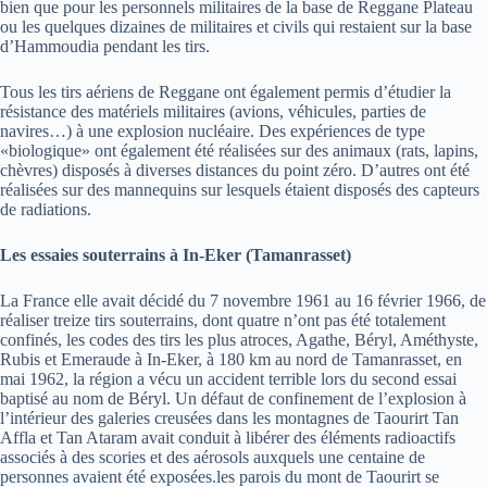
bien que pour les personnels militaires de la base de Reggane Plateau
ou les quelques dizaines de militaires et civils qui restaient sur la base
d’Hammoudia pendant les tirs.
Tous les tirs aériens de Reggane ont également permis d’étudier la
résistance des matériels militaires (avions, véhicules, parties de
navires…) à une explosion nucléaire. Des expériences de type
«biologique» ont également été réalisées sur des animaux (rats, lapins,
chèvres) disposés à diverses distances du point zéro. D’autres ont été
réalisées sur des mannequins sur lesquels étaient disposés des capteurs
de radiations.
Les essaies souterrains à In-Eker (Tamanrasset)
La France elle avait décidé du 7 novembre 1961 au 16 février 1966, de
réaliser treize tirs souterrains, dont quatre n’ont pas été totalement
confinés, les codes des tirs les plus atroces, Agathe, Béryl, Améthyste,
Rubis et Emeraude à In-Eker, à 180 km au nord de Tamanrasset, en
mai 1962, la région a vécu un accident terrible lors du second essai
baptisé au nom de Béryl. Un défaut de confinement de l’explosion à
l’intérieur des galeries creusées dans les montagnes de Taourirt Tan
Affla et Tan Ataram avait conduit à libérer des éléments radioactifs
associés à des scories et des aérosols auxquels une centaine de
personnes avaient été exposées.les parois du mont de Taourirt se