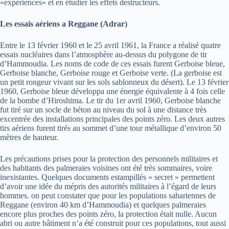
«expériences» et en étudier les effets destructeurs.
Les essais aériens a Reggane (Adrar)
Entre le 13 février 1960 et le 25 avril 1961, la France a réalisé quatre
essais nucléaires dans l’atmosphère au-dessus du polygone de tir
d’Hammoudia. Les noms de code de ces essais furent Gerboise bleue,
Gerboise blanche, Gerboise rouge et Gerboise verte. (La gerboise est
un petit rongeur vivant sur les sols sablonneux du désert). Le 13 février
1960, Gerboise bleue développa une énergie équivalente à 4 fois celle
de la bombe d’Hiroshima. Le tir du 1er avril 1960, Gerboise blanche
fut tiré sur un socle de béton au niveau du sol à une distance très
excentrée des installations principales des points zéro. Les deux autres
tirs aériens furent tirés au sommet d’une tour métallique d’environ 50
mètres de hauteur.
Les précautions prises pour la protection des personnels militaires et
des habitants des palmeraies voisines ont été très sommaires, voire
inexistantes. Quelques documents estampillés « secret » permettent
d’avoir une idée du mépris des autorités militaires à l’égard de leurs
hommes. on peut constater que pour les populations sahariennes de
Reggane (environ 40 km d’Hammoudia) et quelques palmeraies
encore plus proches des points zéro, la protection était nulle. Aucun
abri ou autre bâtiment n’a été construit pour ces populations, tout aussi