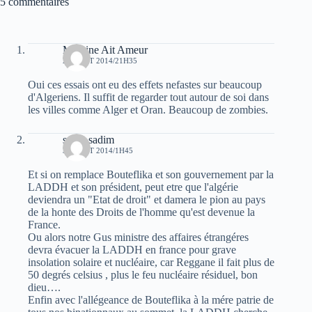
5 commentaires
Massine Ait Ameur
29 AOÛT 2014/21H35
Oui ces essais ont eu des effets nefastes sur beaucoup
d'Algeriens. Il suffit de regarder tout autour de soi dans
les villes comme Alger et Oran. Beaucoup de zombies.
sarah sadim
30 AOÛT 2014/1H45
Et si on remplace Bouteflika et son gouvernement par la
LADDH et son président, peut etre que l'algérie
deviendra un "Etat de droit" et damera le pion au pays
de la honte des Droits de l'homme qu'est devenue la
France.
Ou alors notre Gus ministre des affaires étrangéres
devra évacuer la LADDH en france pour grave
insolation solaire et nucléaire, car Reggane il fait plus de
50 degrés celsius , plus le feu nucléaire résiduel, bon
dieu….
Enfin avec l'allégeance de Bouteflika à la mére patrie de