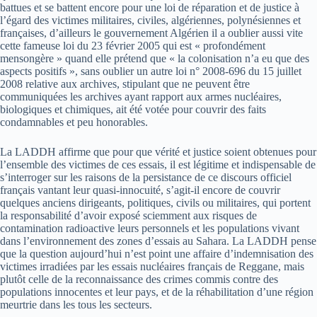
battues et se battent encore pour une loi de réparation et de justice à
l’égard des victimes militaires, civiles, algériennes, polynésiennes et
françaises, d’ailleurs le gouvernement Algérien il a oublier aussi vite
cette fameuse loi du 23 février 2005 qui est « profondément
mensongère » quand elle prétend que « la colonisation n’a eu que des
aspects positifs », sans oublier un autre loi n° 2008-696 du 15 juillet
2008 relative aux archives, stipulant que ne peuvent être
communiquées les archives ayant rapport aux armes nucléaires,
biologiques et chimiques, ait été votée pour couvrir des faits
condamnables et peu honorables.
La LADDH affirme que pour que vérité et justice soient obtenues pour
l’ensemble des victimes de ces essais, il est légitime et indispensable de
s’interroger sur les raisons de la persistance de ce discours officiel
français vantant leur quasi-innocuité, s’agit-il encore de couvrir
quelques anciens dirigeants, politiques, civils ou militaires, qui portent
la responsabilité d’avoir exposé sciemment aux risques de
contamination radioactive leurs personnels et les populations vivant
dans l’environnement des zones d’essais au Sahara. La LADDH pense
que la question aujourd’hui n’est point une affaire d’indemnisation des
victimes irradiées par les essais nucléaires français de Reggane, mais
plutôt celle de la reconnaissance des crimes commis contre des
populations innocentes et leur pays, et de la réhabilitation d’une région
meurtrie dans les tous les secteurs.