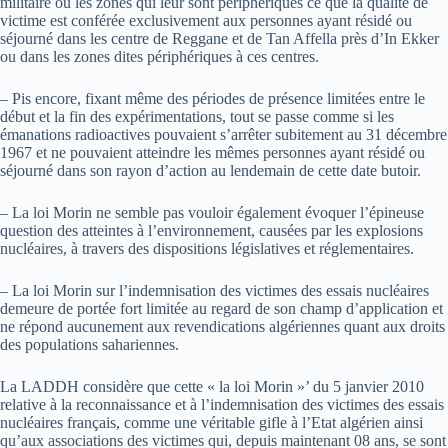
militaire ou les zones qui leur sont périphériques ce que la qualité de
victime est conférée exclusivement aux personnes ayant résidé ou
séjourné dans les centre de Reggane et de Tan Affella près d’In Ekker
ou dans les zones dites périphériques à ces centres.
– Pis encore, fixant même des périodes de présence limitées entre le
début et la fin des expérimentations, tout se passe comme si les
émanations radioactives pouvaient s’arrêter subitement au 31 décembre
1967 et ne pouvaient atteindre les mêmes personnes ayant résidé ou
séjourné dans son rayon d’action au lendemain de cette date butoir.
– La loi Morin ne semble pas vouloir également évoquer l’épineuse
question des atteintes à l’environnement, causées par les explosions
nucléaires, à travers des dispositions législatives et réglementaires.
– La loi Morin sur l’indemnisation des victimes des essais nucléaires
demeure de portée fort limitée au regard de son champ d’application et
ne répond aucunement aux revendications algériennes quant aux droits
des populations sahariennes.
La LADDH considère que cette « la loi Morin »’ du 5 janvier 2010
relative à la reconnaissance et à l’indemnisation des victimes des essais
nucléaires français, comme une véritable gifle à l’Etat algérien ainsi
qu’aux associations des victimes qui, depuis maintenant 08 ans, se sont