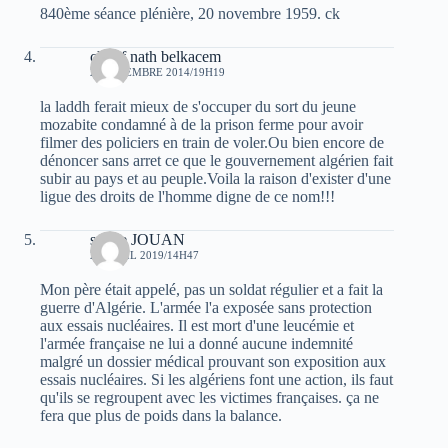
840ème séance plénière, 20 novembre 1959. ck
cherif nath belkacem
2 SEPTEMBRE 2014/19H19
la laddh ferait mieux de s'occuper du sort du jeune
mozabite condamné à de la prison ferme pour avoir
filmer des policiers en train de voler.Ou bien encore de
dénoncer sans arret ce que le gouvernement algérien fait
subir au pays et au peuple.Voila la raison d'exister d'une
ligue des droits de l'homme digne de ce nom!!!
sylvie JOUAN
21 AVRIL 2019/14H47
Mon père était appelé, pas un soldat régulier et a fait la
guerre d'Algérie. L'armée l'a exposée sans protection
aux essais nucléaires. Il est mort d'une leucémie et
l'armée française ne lui a donné aucune indemnité
malgré un dossier médical prouvant son exposition aux
essais nucléaires. Si les algériens font une action, ils faut
qu'ils se regroupent avec les victimes françaises. ça ne
fera que plus de poids dans la balance.