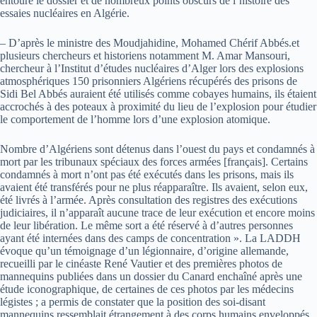
entouré le dossier et de nombreux points obscurs de l’histoire des
essaies nucléaires en Algérie.
– D’après le ministre des Moudjahidine, Mohamed Chérif Abbés.et
plusieurs chercheurs et historiens notamment M. Amar Mansouri,
chercheur à l’Institut d’études nucléaires d’Alger lors des explosions
atmosphériques 150 prisonniers Algériens récupérés des prisons de
Sidi Bel Abbés auraient été utilisés comme cobayes humains, ils étaient
accrochés à des poteaux à proximité du lieu de l’explosion pour étudier
le comportement de l’homme lors d’une explosion atomique.
Nombre d’Algériens sont détenus dans l’ouest du pays et condamnés à
mort par les tribunaux spéciaux des forces armées [français]. Certains
condamnés à mort n’ont pas été exécutés dans les prisons, mais ils
avaient été transférés pour ne plus réapparaître. Ils avaient, selon eux,
été livrés à l’armée. Après consultation des registres des exécutions
judiciaires, il n’apparaît aucune trace de leur exécution et encore moins
de leur libération. Le même sort a été réservé à d’autres personnes
ayant été internées dans des camps de concentration ». La LADDH
évoque qu’un témoignage d’un légionnaire, d’origine allemande,
recueilli par le cinéaste René Vautier et des premières photos de
mannequins publiées dans un dossier du Canard enchaîné après une
étude iconographique, de certaines de ces photos par les médecins
légistes ; a permis de constater que la position des soi-disant
mannequins ressemblait étrangement à des corps humains enveloppés