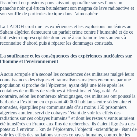
fissurèrent en plusieurs pans laissant apparaître sur ses flancs un
panache noir qui éructa brutalement son magma de lave radioactive et
son souffle de particules toxique dans l’atmosphère.
La LADDH croit que les expériences et les explosions nucléaires au
Sahara algérien demeurent un parfait crime contre l’humanité et de ce
fait restera imprescriptible donc voué à contraindre leurs auteurs à
reconnaitre d’abord puis à réparer les dommages constatés.
La souffrance et les conséquences des expériences nucléaires sur
l’homme et l’environnement
Aucun scrupule n’a secoué les consciences des militaires malgré leurs
connaissances des risques et traumatismes majeurs encourus par une
population si proche de l’épicentre, ayant déjà une idée après les
centaines de milliers de victimes à Hiroshima et Nagasaki. Au
contraire, selon les nombreux témoignages, ces militaires ont poussé la
barbarie à l’extrême en exposant 40.000 habitants entre sédentaire et
nomades, éparpilles par communautés d’au moins 150 prisonniers
algériens auraient servi de cobayes ‘’étant de voir les effets des
radiations sur ces cobayes humains‘’ et dont les restes vivants auraient
été transférés en France aux fins de recherches, ils étaient ligotés à des
poteaux à environ 1 km de l’épicentre, l’objectif «scientifique» étant de
voir les effets des radiations sur ces cobayes humains, contredire les