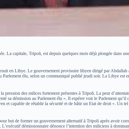
ée. La capitale, Tripoli, est depuis quelques mois déjà plongée dans une 
uit en Libye. Le gouvernement provisoire libyen dirigé par Abdallah al-T
 au Parlement élu, selon un communiqué publié jeudi soir. La Libye est
 pression des milices fortement présentes à Tripoli. La peur d’attentats 
nté sa démission au Parlement élu ». Il espérer voir le Parlement qu’il
n et capable de rétablir la sécurité et de bâtir un Etat de droit ». Un 
pour but de former un gouvernement alternatif à Tripoli après avoir con
. L’exécutif démissionnaire dénonce l’intention des miliciens à dominan