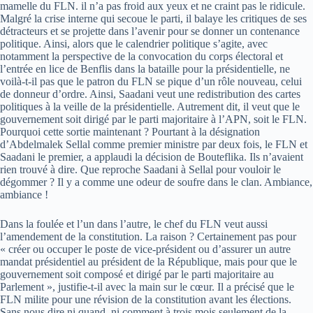
mamelle du FLN. il n’a pas froid aux yeux et ne craint pas le ridicule.
Malgré la crise interne qui secoue le parti, il balaye les critiques de ses
détracteurs et se projette dans l’avenir pour se donner un contenance
politique. Ainsi, alors que le calendrier politique s’agite, avec
notamment la perspective de la convocation du corps électoral et
l’entrée en lice de Benflis dans la bataille pour la présidentielle, ne
voilà-t-il pas que le patron du FLN se pique d’un rôle nouveau, celui
de donneur d’ordre. Ainsi, Saadani veut une redistribution des cartes
politiques à la veille de la présidentielle. Autrement dit, il veut que le
gouvernement soit dirigé par le parti majoritaire à l’APN, soit le FLN.
Pourquoi cette sortie maintenant ? Pourtant à la désignation
d’Abdelmalek Sellal comme premier ministre par deux fois, le FLN et
Saadani le premier, a applaudi la décision de Bouteflika. Ils n’avaient
rien trouvé à dire. Que reproche Saadani à Sellal pour vouloir le
dégommer ? Il y a comme une odeur de soufre dans le clan. Ambiance,
ambiance !
Dans la foulée et l’un dans l’autre, le chef du FLN veut aussi
l’amendement de la constitution. La raison ? Certainement pas pour
« créer ou occuper le poste de vice-président ou d’assurer un autre
mandat présidentiel au président de la République, mais pour que le
gouvernement soit composé et dirigé par le parti majoritaire au
Parlement », justifie-t-il avec la main sur le cœur. Il a précisé que le
FLN milite pour une révision de la constitution avant les élections.
Sans nous dire ni quand, ni comment à trois mois seulement de la