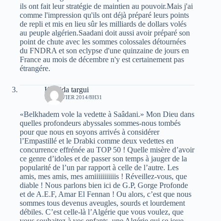
ils ont fait leur stratégie de maintien au pouvoir.Mais j'ai
comme l'impression qu'ils ont déjà préparé leurs points
de repli et mis en lieu sûr les milliards de dollars volés
au peuple algérien.Saadani doit aussi avoir préparé son
point de chute avec les sommes colossales détournées
du FNDRA et son eclypse d'une quinzaine de jours en
France au mois de décembre n'y est certainement pas
étrangére.
Khalida targui
13 JANVIER 2014/8H31
«Belkhadem vole la vedette à Saâdani.» Mon Dieu dans
quelles profondeurs abyssales sommes-nous tombés
pour que nous en soyons arrivés à considérer
l’Empastillé et le Drabki comme deux vedettes en
concurrence effrénée au TOP 50 ! Quelle misère d’avoir
ce genre d’idoles et de passer son temps à jauger de la
popularité de l’un par rapport à celle de l’autre. Les
amis, mes amis, mes amiiiiiiiiiiis ! Réveillez-vous, que
diable ! Nous parlons bien ici de G.P, Gorge Profonde
et de A.E.F, Amar El Fennan ! Ou alors, c’est que nous
sommes tous devenus aveugles, sourds et lourdement
débiles. C’est celle-là l’Algérie que vous voulez, que
vous souhaitez à vos enfants, une Algérie qui se joue