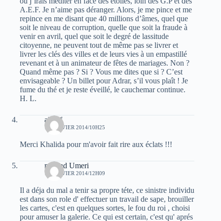
où j’irais méditer en face des étoiles, loin des G.P et des
A.E.F. Je n’aime pas déranger. Alors, je me pince et me
repince en me disant que 40 millions d’âmes, quel que
soit le niveau de corruption, quelle que soit la fraude à
venir en avril, quel que soit le degré de lassitude
citoyenne, ne peuvent tout de même pas se livrer et
livrer les clés des villes et de leurs vies à un empastillé
revenant et à un animateur de fêtes de mariages. Non ?
Quand même pas ? Si ? Vous me dites que si ? C’est
envisageable ? Un billet pour Adrar, s’il vous plaît ! Je
fume du thé et je reste éveillé, le cauchemar continue.
H. L.
algerf
13 JANVIER 2014/10H25
Merci Khalida pour m'avoir fait rire aux éclats !!!
m'hend Umeri
13 JANVIER 2014/12H09
Il a déja du mal a tenir sa propre téte, ce sinistre individu
est dans son role d' effectuer un travail de sape, brouiller
les cartes, c'est en quelques sortes, le fou du roi , choisi
pour amuser la galerie. Ce qui est certain, c'est qu' aprés