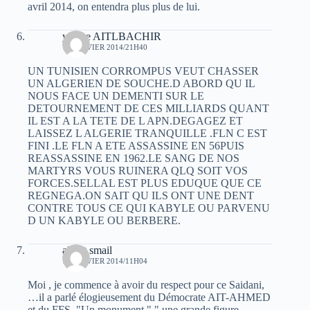
avril 2014, on entendra plus plus de lui.
yacine AITLBACHIR
13 JANVIER 2014/21H40
UN TUNISIEN CORROMPUS VEUT CHASSER
UN ALGERIEN DE SOUCHE.D ABORD QU IL
NOUS FACE UN DEMENTI SUR LE
DETOURNEMENT DE CES MILLIARDS QUANT
IL EST A LA TETE DE L APN.DEGAGEZ ET
LAISSEZ L ALGERIE TRANQUILLE .FLN C EST
FINI .LE FLN A ETE ASSASSINE EN 56PUIS
REASSASSINE EN 1962.LE SANG DE NOS
MARTYRS VOUS RUINERA QLQ SOIT VOS
FORCES.SELLAL EST PLUS EDUQUE QUE CE
REGNEGA.ON SAIT QU ILS ONT UNE DENT
CONTRE TOUS CE QUI KABYLE OU PARVENU
D UN KABYLE OU BERBERE.
albert smail
14 JANVIER 2014/11H04
Moi , je commence à avoir du respect pour ce Saidani,
…il a parlé élogieusement du Démocrate AIT-AHMED
et du FFS. "Un monument " " une grande figure