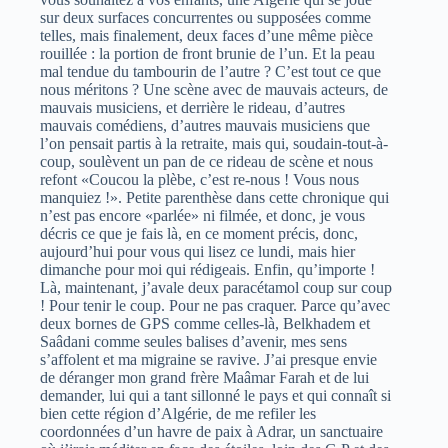
sur deux surfaces concurrentes ou supposées comme
telles, mais finalement, deux faces d’une même pièce
rouillée : la portion de front brunie de l’un. Et la peau
mal tendue du tambourin de l’autre ? C’est tout ce que
nous méritons ? Une scène avec de mauvais acteurs, de
mauvais musiciens, et derrière le rideau, d’autres
mauvais comédiens, d’autres mauvais musiciens que
l’on pensait partis à la retraite, mais qui, soudain-tout-à-
coup, soulèvent un pan de ce rideau de scène et nous
refont «Coucou la plèbe, c’est re-nous ! Vous nous
manquiez !». Petite parenthèse dans cette chronique qui
n’est pas encore «parlée» ni filmée, et donc, je vous
décris ce que je fais là, en ce moment précis, donc,
aujourd’hui pour vous qui lisez ce lundi, mais hier
dimanche pour moi qui rédigeais. Enfin, qu’importe !
Là, maintenant, j’avale deux paracétamol coup sur coup
! Pour tenir le coup. Pour ne pas craquer. Parce qu’avec
deux bornes de GPS comme celles-là, Belkhadem et
Saâdani comme seules balises d’avenir, mes sens
s’affolent et ma migraine se ravive. J’ai presque envie
de déranger mon grand frère Maâmar Farah et de lui
demander, lui qui a tant sillonné le pays et qui connaît si
bien cette région d’Algérie, de me refiler les
coordonnées d’un havre de paix à Adrar, un sanctuaire