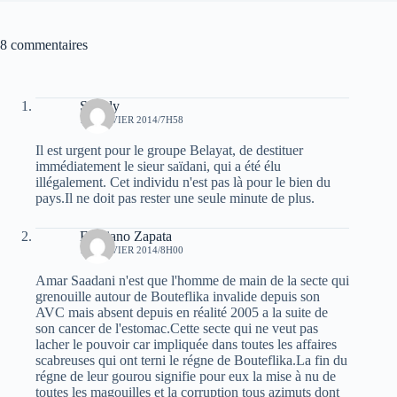
8 commentaires
Simply
13 JANVIER 2014/7H58
Il est urgent pour le groupe Belayat, de destituer
immédiatement le sieur saïdani, qui a été élu
illégalement. Cet individu n'est pas là pour le bien du
pays.Il ne doit pas rester une seule minute de plus.
Emiliano Zapata
13 JANVIER 2014/8H00
Amar Saadani n'est que l'homme de main de la secte qui
grenouille autour de Bouteflika invalide depuis son
AVC mais absent depuis en réalité 2005 a la suite de
son cancer de l'estomac.Cette secte qui ne veut pas
lacher le pouvoir car impliquée dans toutes les affaires
scabreuses qui ont terni le régne de Bouteflika.La fin du
régne de leur gourou signifie pour eux la mise à nu de
toutes les magouilles et la corruption tous azimuts dont