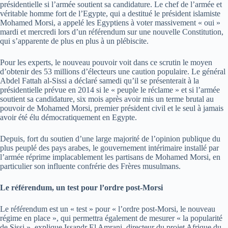
présidentielle si l’armée soutient sa candidature. Le chef de l’armée et
véritable homme fort de l’Egypte, qui a destitué le président islamiste
Mohamed Morsi, a appelé les Egyptiens à voter massivement « oui »
mardi et mercredi lors d’un référendum sur une nouvelle Constitution,
qui s’apparente de plus en plus à un plébiscite.
Pour les experts, le nouveau pouvoir voit dans ce scrutin le moyen
d’obtenir des 53 millions d’électeurs une caution populaire. Le général
Abdel Fattah al-Sissi a déclaré samedi qu’il se présenterait à la
présidentielle prévue en 2014 si le « peuple le réclame » et si l’armée
soutient sa candidature, six mois après avoir mis un terme brutal au
pouvoir de Mohamed Morsi, premier président civil et le seul à jamais
avoir été élu démocratiquement en Egypte.
Depuis, fort du soutien d’une large majorité de l’opinion publique du
plus peuplé des pays arabes, le gouvernement intérimaire installé par
l’armée réprime implacablement les partisans de Mohamed Morsi, en
particulier son influente confrérie des Frères musulmans.
Le référendum, un test pour l’ordre post-Morsi
Le référendum est un « test » pour « l’ordre post-Morsi, le nouveau
régime en place », qui permettra également de mesurer « la popularité
de Sissi », explique Issandr El Amrani, directeur du projet Afrique du