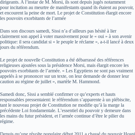
dirigeants. A l’instar de M. Morsi, ils sont depuis jugés notamment
pour incitation au meurtre de manifestants quand ils étaient au pouvoir,
et encourent la peine de mort. Le projet de Constitution élargit encore
les pouvoirs exorbitants de l’armée
Dans son discours samedi, Sissi n’a d’ailleurs pas hésité à lier
clairement son appel à voter massivement pour le « oui » à son avenir
politique: il sera candidat si « le peuple le réclame », a-t-il lancé à deux
jours du référendum.
Le projet de nouvelle Constitution a été débarrassé des références
religieuses ajoutées sous la présidence Morsi, mais élargit encore les
pouvoirs exorbitants de l’armée. « Les Egyptiens ne sont pas vraiment
appelés à se prononcer sur un texte, on leur demande de donner leur
caution au régime de juillet », martèle M. Hammond.
Samedi donc, Sissi a semblé confirmer ce qu’experts et hauts
responsables pressentaient: le référendum s’apparente à un plébiscite,
tant le nouveau projet de Constitution ne modifie qu’à la marge la
précédente Loi fondamentale. L’essentiel du pouvoir y demeure dans
les mains du futur président, et l’armée continue d’être le pilier du
régime.
Depuis qu’une révolte populaire début 2011 a chassé du pouvoir Hosni