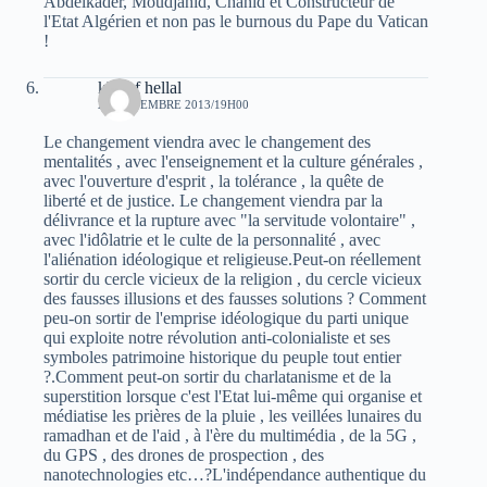
Abdelkader, Moudjahid, Chahid et Constructeur de
l'Etat Algérien et non pas le burnous du Pape du Vatican
!
khelaf hellal
23 NOVEMBRE 2013/19H00
Le changement viendra avec le changement des
mentalités , avec l'enseignement et la culture générales ,
avec l'ouverture d'esprit , la tolérance , la quête de
liberté et de justice. Le changement viendra par la
délivrance et la rupture avec "la servitude volontaire" ,
avec l'idôlatrie et le culte de la personnalité , avec
l'aliénation idéologique et religieuse.Peut-on réellement
sortir du cercle vicieux de la religion , du cercle vicieux
des fausses illusions et des fausses solutions ? Comment
peu-on sortir de l'emprise idéologique du parti unique
qui exploite notre révolution anti-colonialiste et ses
symboles patrimoine historique du peuple tout entier
?.Comment peut-on sortir du charlatanisme et de la
superstition lorsque c'est l'Etat lui-même qui organise et
médiatise les prières de la pluie , les veillées lunaires du
ramadhan et de l'aid , à l'ère du multimédia , de la 5G ,
du GPS , des drones de prospection , des
nanotechnologies etc…?L'indépendance authentique du