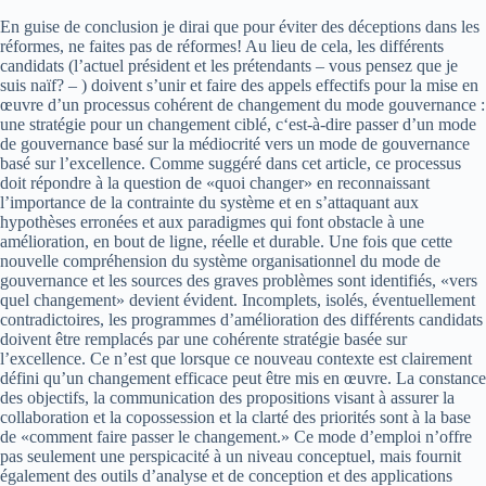
En guise de conclusion je dirai que pour éviter des déceptions dans les
réformes, ne faites pas de réformes! Au lieu de cela, les différents
candidats (l’actuel président et les prétendants – vous pensez que je
suis naïf? – ) doivent s’unir et faire des appels effectifs pour la mise en
œuvre d’un processus cohérent de changement du mode gouvernance :
une stratégie pour un changement ciblé, c‘est-à-dire passer d’un mode
de gouvernance basé sur la médiocrité vers un mode de gouvernance
basé sur l’excellence. Comme suggéré dans cet article, ce processus
doit répondre à la question de «quoi changer» en reconnaissant
l’importance de la contrainte du système et en s’attaquant aux
hypothèses erronées et aux paradigmes qui font obstacle à une
amélioration, en bout de ligne, réelle et durable. Une fois que cette
nouvelle compréhension du système organisationnel du mode de
gouvernance et les sources des graves problèmes sont identifiés, «vers
quel changement» devient évident. Incomplets, isolés, éventuellement
contradictoires, les programmes d’amélioration des différents candidats
doivent être remplacés par une cohérente stratégie basée sur
l’excellence. Ce n’est que lorsque ce nouveau contexte est clairement
défini qu’un changement efficace peut être mis en œuvre. La constance
des objectifs, la communication des propositions visant à assurer la
collaboration et la copossession et la clarté des priorités sont à la base
de «comment faire passer le changement.» Ce mode d’emploi n’offre
pas seulement une perspicacité à un niveau conceptuel, mais fournit
également des outils d’analyse et de conception et des applications