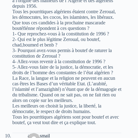
à l'origine des malheurs de l’Algérie et des algériens
depuis 1956.
Tous les pourritiques algériens étaient contre Zeroual,
les démocrates, les cocos, les islamistes, les libéraux.
Que tous ces candides à la prochaine mascarade
boutéfiénne répondent à ces questions ?
1- Que reprochez-vous à la constitution de 1996 ?
2- Qui est le plus légitime Zeroual, ou boutef,
chad,boumed et benb ?
3- Pourquoi avez-vous permis à boutef de raturer la
constitution de Zeroual ?
4- Allez-vous revenir à la constitution de 1996 ?
5- Allez-vous faire de la justice, la démocratie, et les
droits de l’homme des constantes de l’état algérien ?
La Race, la langue et la religion ne peuvent en aucun
cas êtres les Bases d’un véritable Etat. (L’arabité,
l’islamité et l’amazighité) n’étant que de la démagogie et
du tribalisme. Quand on ne sait pas, on ne fait rien ou
alors on copie sur les meilleurs.
Les meilleurs on choisit la justice, la liberté, la
démocratie, le respect de droits humains.
Tous les pourritiques algériens sont pour boutef et avec
boutef, ça veut tout dire et ça explique tout.
albert smail