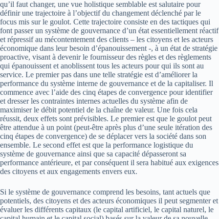
qu’il faut changer, une vue holistique semblable est salutaire pour
définir une trajectoire à l’objectif du changement déclenché par le
focus mis sur le goulot. Cette trajectoire consiste en des tactiques qui
font passer un système de gouvernance d’un état essentiellement réactif
et répressif au mécontentement des clients – les citoyens et les acteurs
économique dans leur besoin d’épanouissement -, à un état de stratégie
proactive, visant à devenir le fournisseur des règles et des règlements
qui épanouissent et anoblissent tous les acteurs pour qui ils sont au
service. Le premier pas dans une telle stratégie est d’améliorer la
performance du système interne de gouvernance et de la capitaliser. Il
commence avec l’aide des cinq étapes de convergence pour identifier
et dresser les contraintes internes actuelles du système afin de
maximiser le débit potentiel de la chaîne de valeur. Une fois cela
réussit, deux effets sont prévisibles. Le premier est que le goulot peut
être attendue à un point (peut-être après plus d’une seule itération des
cinq étapes de convergence) de se déplacer vers la société dans son
ensemble. Le second effet est que la performance logistique du
système de gouvernance ainsi que sa capacité dépasseront sa
performance antérieure, et par conséquent il sera habitué aux exigences
des citoyens et aux engagements envers eux.
Si le système de gouvernance comprend les besoins, tant actuels que
potentiels, des citoyens et des acteurs économiques il peut segmenter et
évaluer les différents capitaux (le capital artificiel, le capital naturel, le
capital humain et le capital social) basés sur la valeur de sa nouvelle