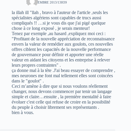
24 NOVEMBRE 2013/13H39
la illah ill "llah , bravo à l'auteur de l'article ,seuls les
spécialistes algériens sont capables de trucs aussi
compliqués !! …si je vous dis que j'ai pigé quelque
chose à ce long exposé , je serais menteur!
Tenez par exemple ,au hasard ,expliquez moi ceci :
"Profitant de la nouvelle appréciation de reconnaissance
envers la valeur de remédier aux goulots, ces nouvelles
offres ciblent les capacités de la nouvelle performance
de gouvernance pour définir et apporter une réelle
valeur en aidant les citoyens et les entreprise à relever
leurs propres contraintes" .
ça donne mal à la tète .J'ai beau essayer de comprendre ,
mes neurones me font mal tellement elles sont coincées
dans le "goulot" .
Ceci m’amène à dire que si nous voulons réellement
changer, nous devons commencer par tenir un langage
simple et claire…ensuite , la première mentalité à faire
évoluer c'est celle qui refuse de croire en la possibilité
du peuple à choisir librement ses représentants .
bien à vous.