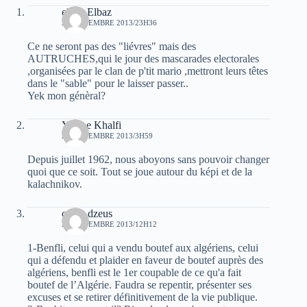
elvez Elbaz
21 NOVEMBRE 2013/23H36
Ce ne seront pas des "liévres" mais des
AUTRUCHES,qui le jour des mascarades electorales
,organisées par le clan de p'tit mario ,mettront leurs têtes
dans le "sable" pour le laisser passer..
Yek mon génèral?
Yacine Khalfi
22 NOVEMBRE 2013/3H59
Depuis juillet 1962, nous aboyons sans pouvoir changer
quoi que ce soit. Tout se joue autour du képi et de la
kalachnikov.
oziris dzeus
22 NOVEMBRE 2013/12H12
1-Benfli, celui qui a vendu boutef aux algériens, celui
qui a défendu et plaider en faveur de boutef auprès des
algériens, benfli est le 1er coupable de ce qu'a fait
boutef de l’Algérie. Faudra se repentir, présenter ses
excuses et se retirer définitivement de la vie publique.