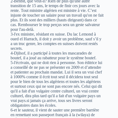
2-Benbit, que veut-il? Rien de plus qu'une autre
transition de 15 ans, le temps de finir ces jours avec la
rente. Tout ministre algérien est ministre à vie. C’est
injuste de toucher un salaire pour un travail qu'on ne fait
plus. Et ils sont des milliers (hauts dirigeant) dans ce
cas. Rembourser le trop perçus sera un geste salvateur
pour l'au-delà.
3-l'ex ministre, résidant en suisse. Du lac Lemond à
oued el Harrach, il doit y avoir un problème, sauf s’il y
a un truc genre, les comptes en suisses doivent restés
secrets.
4-Djilsof, il a participé à toutes les mascarades de
boutef, il a joué au rabatteur pour le système boutef.
5-l'écrivain, qui ne doit rien à personne. Son éditrice lui
a conseillé de ne pas se présenter en 2009 et d’attendre
et patienter au prochain mandat. Lui il sera un vrai chef
à 1000% comme il écrit tout seul il décidera tout seul
pour le bien de tous les algériens et toutes les algériens
et surtout ceux qui ne sont pas encore nés. Celui qui dit
qu'il a fait d'un vulgaire centre culturel, un vrai centre
culturel, dira plus tard qu'il a fait d'un vulgaire pays un
vrai pays.si jamais ça arrive, tous ses livres seront
obligatoires dans les écoles.
6-et le sauteur, il vient de sauter une première barrière
en remettant son passeport français à la (wilaya) de