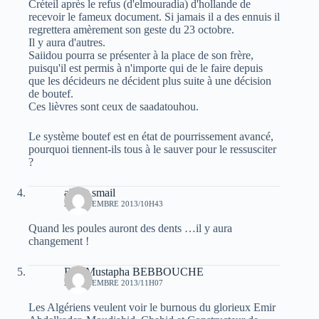
Créteil après le refus (d'elmouradia) d'hollande de
recevoir le fameux document. Si jamais il a des ennuis il
regrettera amèrement son geste du 23 octobre.
Il y aura d'autres.
Saiidou pourra se présenter à la place de son frère,
puisqu'il est permis à n'importe qui de le faire depuis
que les décideurs ne décident plus suite à une décision
de boutef.
Ces lièvres sont ceux de saadatouhou.
Le système boutef est en état de pourrissement avancé,
pourquoi tiennent-ils tous à le sauver pour le ressusciter
?
albert smail
23 NOVEMBRE 2013/10H43
Quand les poules auront des dents …il y aura
changement !
Bey Mustapha BEBBOUCHE
23 NOVEMBRE 2013/11H07
Les Algériens veulent voir le burnous du glorieux Emir