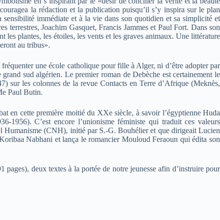
lisme en s’inspirant par le «désir de concilier la vérité et la beauté
ouragea la rédaction et la publication puisqu’il s’y inspira sur le plan
sensibilité immédiate et à la vie dans son quotidien et sa simplicité et
res terrestres, Joachim Gasquet, Francis Jammes et Paul Fort. Dans son
es plantes, les étoiles, les vents et les graves animaux. Une littérature
leront au tribus».
fréquenter une école catholique pour fille à Alger, ni d’être adopter par
e grand sud algérien. Le premier roman de Debèche est certainement le
7) sur les colonnes de la revue Contacts en Terre d’Afrique (Meknès,
Me Paul Butin.
at en cette première moitié du XXe siècle, à savoir l’égyptienne Huda
1956). C’est encore l’unionisme féministe qui traduit ces valeurs
el Humanisme (CNH), initié par S.-G. Bouhélier et que dirigeait Lucien
e Koribaa Nabhani et lança le romancier Mouloud Feraoun qui édita son
1 pages), deux textes à la portée de notre jeunesse afin d’instruire pour