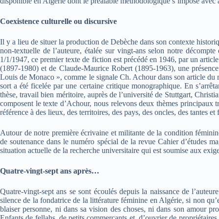
disponible en Algérie dont le préalable méthodologique s’impose avec a
Coexistence culturelle ou discursive
Il y a lieu de situer la production de Debèche dans son contexte histori
non-textuelle de l’auteure, étalée sur vingt-ans selon notre décompte
1/1/1947, ce premier texte de fiction est précédé en 1946, par un ar
(1897-1980) et de Claude-Maurice Robert (1895-1963), une présence tr
Louis de Monaco », comme le signale Ch. Achour dans son article du mo
sort a été ficelée par une certaine critique monographique. En s’arrê
thèse, travail bien méritoire, auprès de l’université de Stuttgart, Chri
composent le texte d’Achour, nous relevons deux thèmes principaux trav
référence à des lieux, des territoires, des pays, des oncles, des tantes et f
Autour de notre première écrivaine et militante de la condition féminine
de soutenance dans le numéro spécial de la revue Cahier d’études maghr
situation actuelle de la recherche universitaire qui est soumise aux exi
Quatre-vingt-sept ans après…
Quatre-vingt-sept ans se sont écoulés depuis la naissance de l’auteure
silence de la fondatrice de la littérature féminine en Algérie, si non q
blaiser personne, ni dans sa vision des choses, ni dans son amour prop
Enfants de fellahs, de petits commerçants et, d’ouvrier de propriétaires 