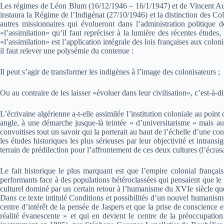
Les régimes de Léon Blum (16/12/1946 – 16/1/1947) et de Vincent Auri
instaura la Régime de l’Indigénat (27/10/1946) et la distinction des 
autres missionnaires qui évolueront dans l’administration politique 
«l’assimilation» qu’il faut repréciser à la lumière des récentes étud
«l’assimilation» est l’application intégrale des lois françaises aux colon
il faut relever une polysémie du contenue :
Il peut s’agir de transformer les indigènes à l’image des colonisateurs ;
Ou au contraire de les laisser «évoluer dans leur civilisation», c’est-à-
L’écrivaine algérienne a-t-elle assimilée l’institution coloniale au poin
angle, à une démarche jusque-là teintée « d’universitarisme » mais au
convoitises tout un savoir qui la porterait au haut de l’échelle d’une c
les études historiques les plus sérieuses par leur objectivité et intr
terrain de prédilection pour l’affrontement de ces deux cultures (l’écrasa
Le fait historique le plus marquant est que l’empire colonial français
performants face à des populations hétéroclassées qui pensaient que l
culturel dominé par un certain retour à l’humanisme du XVIe siècle qu
Dans ce texte intitulé Conditions et possibilités d’un nouvel humanisme,
centre d’intérêt de la pensée de Jaspers et que la prise de conscience e
réalité évanescente » et qui en devient le centre de la préoccupation