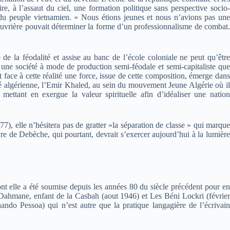
ire, à l’assaut du ciel, une formation politique sans perspective socio-
te du peuple vietnamien. « Nous étions jeunes et nous n’avions pas une
e ouvrière pouvait déterminer la forme d’un professionnalisme de combat.
de la féodalité et assise au banc de l’école coloniale ne peut qu’être
s une société à mode de production semi-féodale et semi-capitaliste que
 face à cette réalité une force, issue de cette composition, émerge dans
ité algérienne, l’Emir Khaled, au sein du mouvement Jeune Algérie où il
ettant en exergue la valeur spirituelle afin d’idéaliser une nation
, elle n’hésitera pas de gratter »la séparation de classe » qui marque
vre de Debèche, qui pourtant, devrait s’exercer aujourd’hui à la lumière
dont elle a été soumise depuis les années 80 du siècle précédent pour en
 de Dahmane, enfant de la Casbah (aout 1946) et Les Béni Lockri (février
ando Pessoa) qui n’est autre que la pratique langagière de l’écrivain