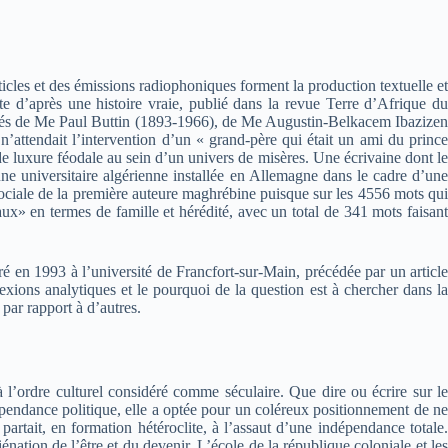
ticles et des émissions radiophoniques forment la production textuelle et
e d’après une histoire vraie, publié dans la revue Terre d’Afrique du
cotés de Me Paul Buttin (1893-1966), de Me Augustin-Belkacem Ibazizen
attendait l’intervention d’un « grand-père qui était un ami du prince
 luxure féodale au sein d’un univers de misères. Une écrivaine dont le
ne universitaire algérienne installée en Allemagne dans le cadre d’une
n sociale de la première auteure maghrébine puisque sur les 4556 mots qui
ux» en termes de famille et hérédité, avec un total de 341 mots faisant
cré en 1993 à l’université de Francfort-sur-Main, précédée par un article
xions analytiques et le pourquoi de la question est à chercher dans la
par rapport à d’autres.
à l’ordre culturel considéré comme séculaire. Que dire ou écrire sur le
ndépendance politique, elle a optée pour un coléreux positionnement de ne
artait, en formation hétéroclite, à l’assaut d’une indépendance totale.
nation de l’être et du devenir. L’école de la république coloniale et les