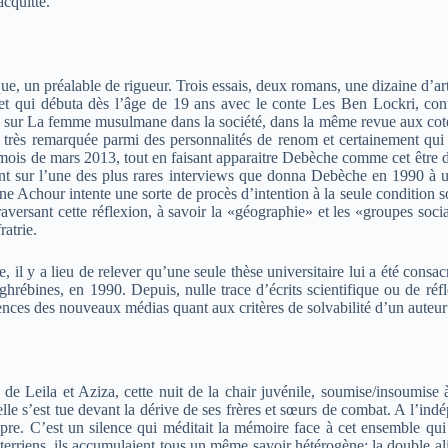
cquitté.
que, un préalable de rigueur. Trois essais, deux romans, une dizaine d’ar
 et qui débuta dès l’âge de 19 ans avec le conte Les Ben Lockri, cont
ticle sur La femme musulmane dans la société, dans la même revue aux 
ès remarquée parmi des personnalités de renom et certainement qui n’
is de mars 2013, tout en faisant apparaitre Debèche comme cet être de
tant sur l’une des plus rares interviews que donna Debèche en 1990 à u
stiane Achour intente une sorte de procès d’intention à la seule conditio
ersant cette réflexion, à savoir la «géographie» et les «groupes socia
ratrie.
, il y a lieu de relever qu’une seule thèse universitaire lui a été consa
ébines, en 1990. Depuis, nulle trace d’écrits scientifique ou de réfle
gences des nouveaux médias quant aux critères de solvabilité d’un auteur 
 de Leila et Aziza, cette nuit de la chair juvénile, soumise/insoumise 
u’elle s’est tue devant la dérive de ses frères et sœurs de combat. A l’i
re. C’est un silence qui méditait la mémoire face à cet ensemble qui p
terriens, ils accumulaient tous un même savoir hétérogène: la double alié