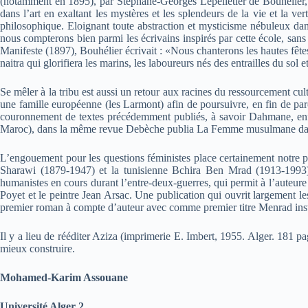
(notamment en 1895), par Stéphane-Georges Lepelletier de Bouhélier, d
dans l’art en exaltant les mystères et les splendeurs de la vie et la ve
philosophique. Eloignant toute abstraction et mysticisme nébuleux dans 
nous compterons bien parmi les écrivains inspirés par cette école, san
Manifeste (1897), Bouhélier écrivait : «Nous chanterons les hautes fêtes
naitra qui glorifiera les marins, les laboureurs nés des entrailles du sol
Se mêler à la tribu est aussi un retour aux racines du ressourcement cul
une famille européenne (les Larmont) afin de poursuivre, en fin de pa
couronnement de textes précédemment publiés, à savoir Dahmane, enfa
Maroc), dans la même revue Debèche publia La Femme musulmane dans l
L’engouement pour les questions féministes place certainement notre 
Sharawi (1879-1947) et la tunisienne Bchira Ben Mrad (1913-1993),
humanistes en cours durant l’entre-deux-guerres, qui permit à l’auteur
Poyet et le peintre Jean Arsac. Une publication qui ouvrit largement
premier roman à compte d’auteur avec comme premier titre Menrad inst
Il y a lieu de rééditer Aziza (imprimerie E. Imbert, 1955. Alger. 181 pa
mieux construire.
Mohamed-Karim Assouane
Université Alger 2