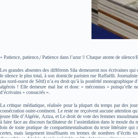
« Patience, patience,/ Patience dans l’azur !/ Chaque atome de silence/
Les grandes absentes des différents Sila demeurent nos écrivaines qui 
le silence le plus total, à son domicile parisien rue Raffaëlli. Journal
(au nord-ouest de Sétif) n’a eu droit qu’à la postérité monographique d’
algérois ! Elle demeure mal lue et donc « méconnus » puisqu’elle ne reç
d’écrivains « consacrés ».
La critique médiatique, réalisée pour la plupart du temps par des jour
consécration outre-continent. Le reste ne reçoivent aucune attention qu’
jeune fille d’Algérie, Aziza, et Le droit de vote des femmes musulmanes,
à faire face au discours facilitateur de l’assimilation dans le moule du
loin de toute pratique de compartimentalisation du texte littéraire qui
certes, mais largement insuffisants en termes de nombres d’écrits t