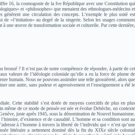
ffre 16, la cosmogonie de la Ive République avec une Constitution qui
ciologiques» et «philosophes» que menaient des ethnologues-médecins et
es génèrent une circulation des concepts. L’exemple le plus usité est
lui de «l’imitation» au degré de la singerie. Selon les usages communs
t à une œuvre de transformation sociale et culturelle. Par cette dernière,
eau bronzé ? Il n’est pas de notre compétence de répondre, à partir de cet
aux valeurs de l’idéologie coloniale qu’elle a eu la force de plume de
 genre humain. Nous ne pouvons assimiler une telle grossièreté, alors que
iner une autre, sans pudeur et agressivement et l’enseignement a été le
iale. Cette stabilité s’est dotée de moyens coercitifs de plus en plus
 sein même de ce mode de pensée est née et évolue Debèche, un contexte
e Genève, juste après 1945, sous la dénomination de Nouvel humanisme.
l’histoire, d’existence et de causalité. L’homme et sa condition sont au
’adresse à l’homme à travers la liberté de l’individu qui « n’est qu’une
nsée littéraire a nettement dominé dès la fin du XIXe siècle colonial