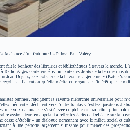
Est la chance d’un fruit mur ! » Palme, Paul Valéry
ont fait le bonheur des librairies et bibliothèques à travers le monde
iste à Radio-Alger, conférencière, militante des droits de la femme musu
un Jean Déjeux, le « policier de la littérature algérienne » (Kateb Yacin
oit pas l’attention qu’elle mérite en regard de l’intérêt que le milieu
nalistes-femmes, rejoignent la savante hiérarchie universitaire pour n
elles méritent et déclinent vers l’outre-tombe. C’est les questions d’ab
 une voix nationaliste s’est élevée en pleine contradiction principale e
 maitre assimilateur, en appelant à relire les écrits de Debèche sur la 
 ne cesse d’établir « un dialogue permanent avec le milieu social et cu
ouchant à une période largement suffisante pour mener des prospecti