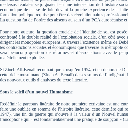
medersas féodales se joignaient en une intersection de l’histoire socia
économique de classe de loin devant la proche expérience de la lutte 
formation politique requise pour être des révolutionnaires professionne
La question fut de l’ordre des absents au sein d’un PCA européanisé et 
Pour notre auteure, la question cruciale de l’identité de soi est pos
confronté à la double réalité de l’exploitation sociale, d’un côté ave
dirigent les monopoles européens. A travers l’existence même de Debèche
les contradictions sociales et économiques que traverse la métropole co
sera beaucoup question de réformes et d’associations avec le peupl
matériellement exploitée.
Si Zineb Ali-Benali reconnaît que « usqu’en 1954, et en dehors de Djam
cette riche musulmane (Zineb A. Benali) de ses sœurs de l’indigénat. Pr
des nouveaux outils d’analyses du texte littéraire.
Sous le soleil d’un nouvel Humanisme
Redéfinir le parcours littéraire de notre première écrivaine est une en
faire une oubliée en somme de l’histoire littéraire, cette dernière qui
1947), une fin de guerre qui s’ouvre à la valeur d’un Nouvel humanis
francophone qui « est fondamentalement une pratique de soupçon » (Li