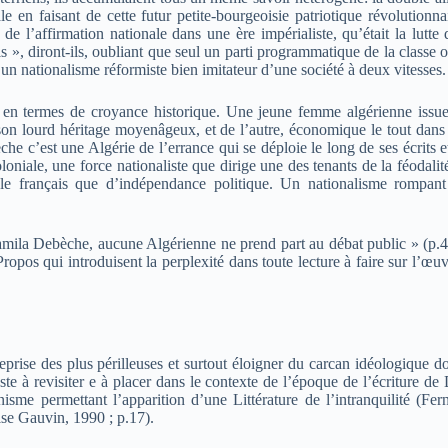
le en faisant de cette futur petite-bourgeoisie patriotique révolutionna
de l’affirmation nationale dans une ère impérialiste, qu’était la lut
ls », diront-ils, oubliant que seul un parti programmatique de la class
un nationalisme réformiste bien imitateur d’une société à deux vitesses.
ée en termes de croyance historique. Une jeune femme algérienne issue 
c son lourd héritage moyenâgeux, et de l’autre, économique le tout dan
 c’est une Algérie de l’errance qui se déploie le long de ses écrits et
loniale, une force nationaliste que dirige une des tenants de la féodal
e français que d’indépendance politique. Un nationalisme rompant m
ila Debèche, aucune Algérienne ne prend part au débat public » (p.477)
opos qui introduisent la perplexité dans toute lecture à faire sur l’œu
treprise des plus périlleuses et surtout éloigner du carcan idéologique 
 reste à revisiter e à placer dans le contexte de l’époque de l’écriture
me permettant l’apparition d’une Littérature de l’intranquilité (Fern
se Gauvin, 1990 ; p.17).