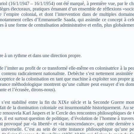
ol (16/1/1947 – 16/1/1954) ont été marqué, à première vue, par le chi
Collèges électoraux, pratiques émanant d’un ensemble de réflexions «so
de l’empire colonial, et dont l’intervention dans de multiples domain
es, notamment celles d’Emmanuelle Saada, qui assimile ce concept à ce
ies à une forme de centralisation administrative et enfin, plus globalemen
dire à un rythme et dans une direction propre.
t de l’imiter au profit de ce transformé elle-même en colonisatrice à la p
 contenu radicalement nationaliste. Debèche s’est nettement assimilée 
onceptrice de la colonisation en tant que machine à exploiter son propre
ansigeance méthodologique montrent qu’une culture peut essayer d’en dom
nte et l’écrasée, dirons-nous).
 s’est stabilisé entre la fin du XIXe siècle et la Seconde Guerre mond
e fait de la domination coloniale est insurmontable historiquement. Au
e renouvela Karl Jaspers et le Cercle des rencontres philosophiques d
 il est surtout question de politique, d’évolution de l’homme à travers 
st provoqué par «la liberté» et «la transcendance», que cette dernière s
 universelle. C’est au sein de cette instance philosophique qu’une pe