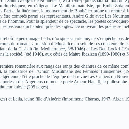
it Saint-Georges de Bouhélier (1876-1949) qui déclara la mort du Symbo
rtu du civique», en rédigeant Le Manifeste naturiste, qu’ Emile Zola enc
l’art et la littérature, le mouvement de Bouhélier prône un retour à la 
s y être comptés parmi ses représentants, André Gide avec Les Nourritu
 de l’homme. Pour la splendeur de ce spectacle, les poètes convoqueront l
 et les pasteurs qui habitent près des aigles. De nouveau, les poètes se mê
turel où le personnage Leila, d’origine saharienne, ne s’empêche pas de 
rcours du roman, sa mission d’éducatrice au sein de ses consœurs de c
nt de la Casbah (in, Méditerranée, 3/8/1946) et Les Ben Lockri (194
a société, (été 1946), aux côtés de Maitre Ibazizen (1890-1980) et 
première romancière aux rangs des rangs des chantres de ce même comb
 la fondatrice de l’Union Musulmane des Femmes Tunisiennes (1936-
e algérienne d’être proche de l’équipe de la revue Les Cahiers du Nouv
 les portes à des Algériens comme le poète Ameur Hanafi, le philosoph
ituteur kabyle (205 pages).
ges) et Leila, jeune fille d’Algérie (Imprimerie Charras, 1947. Alger. 19