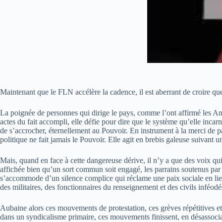
Maintenant que le FLN accélère la cadence, il est aberrant de croire qu
La poignée de personnes qui dirige le pays, comme l’ont affirmé les Am
actes du fait accompli, elle défie pour dire que le système qu’elle inc
de s’accrocher, éternellement au Pouvoir. En instrument à la merci de pa
politique ne fait jamais le Pouvoir. Elle agit en brebis galeuse suivant u
Mais, quand en face à cette dangereuse dérive, il n’y a que des voix qui, 
affichée bien qu’un sort commun soit engagé, les parrains soutenus par d
s’accommode d’un silence complice qui réclame une paix sociale en lieu 
des militaires, des fonctionnaires du renseignement et des civils inféod
Aubaine alors ces mouvements de protestation, ces grèves répétitives e
dans un syndicalisme primaire, ces mouvements finissent, en désassociant