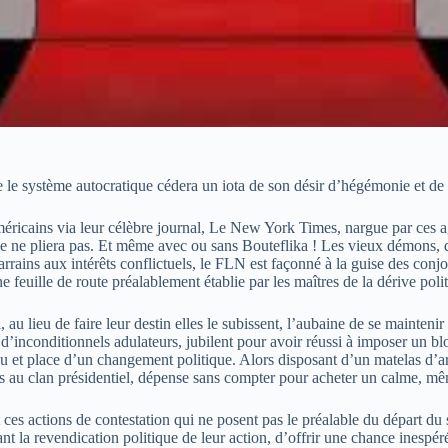
e le système autocratique cédera un iota de son désir d’hégémonie et de
éricains via leur célèbre journal, Le New York Times, nargue par ces ag
arne ne pliera pas. Et même avec ou sans Bouteflika ! Les vieux démons, 
rrains aux intérêts conflictuels, le FLN est façonné à la guise des conjo
ne feuille de route préalablement établie par les maîtres de la dérive poli
au lieu de faire leur destin elles le subissent, l’aubaine de se maintenir
’inconditionnels adulateurs, jubilent pour avoir réussi à imposer un bloc
et place d’un changement politique. Alors disposant d’un matelas d’arge
és au clan présidentiel, dépense sans compter pour acheter un calme, mêm
t ces actions de contestation qui ne posent pas le préalable du départ
 la revendication politique de leur action, d’offrir une chance inespéré