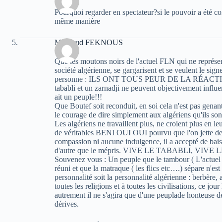
Pourquoi regarder en spectateur?si le pouvoir a été co
même manière
Mouloud FEKNOUS
Que les moutons noirs de l'actuel FLN qui ne représenten
société algérienne, se gargarisent et se veulent le sign
personne : ILS ONT TOUS PEUR DE LA RÉAC
tababli et un zarnadji ne peuvent objectivement influer
ait un peuple!!!
Que Boutef soit reconduit, en soi cela n'est pas genan
le courage de dire simplement aux algériens qu'ils sont
Les algériens ne travaillent plus, ne croient plus en l
de véritables BENI OUI OUI pourvu que l'on jette des
compassion ni aucune indulgence, il a accepté de baiss
d'autre que le mépris. VIVE LE TABABLI, VIVE
Souvenez vous : Un peuple que le tambour ( L'actuel S
réuni et que la matraque ( les flics etc….) sépare n'es
personnalité soit la personnalité algérienne : berbère, 
toutes les religions et à toutes les civilisations, ce j
autrement il ne s'agira que d'une peuplade honteuse de
dérives.