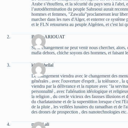
Arabe s’étouffera, et la sécurité du pays sera à l'abri, 
l’autodétermination du peuple Sahraoui aurait reconnu
hommes et femmes, "Zawalia"proclameront leur liberté 
marcher dans les rues d'Alger, et enterrer ce système p
et le FLN retournera au peuple Algérien, et c'est lui q
Bachir ARIOUAT
Si, le changement ne peut venir nous chercher, alors, c
mafia dehors, chiche soyons des hommes, et faisant le
khelaf hellal
Le changement viendra avec le changement des mentali
générales , avec l'ouverture d'esprit , la tolérance , la
viendra par la délivrance et la rupture avec "la servitud
personnalité , avec l'aliénation idéologique et religie
la religion , du cercle vicieux des fausses illusions e
du charlatanisme et de la superstition lorsque c'est l'E
de la pluie , les veillées lunaires du ramadhan et de l'
des drones de prospection , des nanotechnologies et
madjid ali