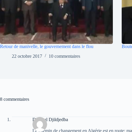
Retour de manivelle, le gouvernement dans le flou
Boute
22 octobre 2017
10 commentaires
8 commentaires
Djelloul Djildjedba
Le chemin de changement en Algérie est en route; mais