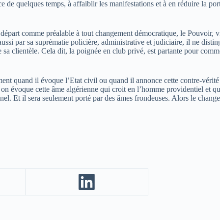
pace de quelques temps, à affaiblir les manifestations et à en réduire l
on départ comme préalable à tout changement démocratique, le Pouvoir, 
aussi par sa suprématie policière, administrative et judiciaire, il ne dist
e sa clientèle. Cela dit, la poignée en club privé, est partante pour com
t quand il évoque l’Etat civil ou quand il annonce cette contre-vérité
on évoque cette âme algérienne qui croit en l’homme providentiel et qui 
l. Et il sera seulement porté par des âmes frondeuses. Alors le changem