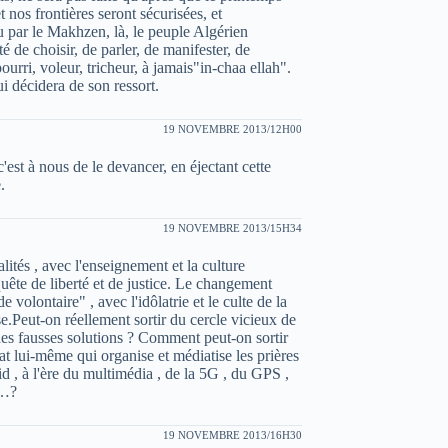
et nos frontières seront sécurisées, et
 par le Makhzen, là, le peuple Algérien
de choisir, de parler, de manifester, de
ourri, voleur, tricheur, à jamais"in-chaa ellah".
ui décidera de son ressort.
19 NOVEMBRE 2013/12H00
'est à nous de le devancer, en éjectant cette
.
19 NOVEMBRE 2013/15H34
tés , avec l'enseignement et la culture
 quête de liberté et de justice. Le changement
e volontaire" , avec l'idôlatrie et le culte de la
use.Peut-on réellement sortir du cercle vicieux de
t des fausses solutions ? Comment peut-on sortir
tat lui-même qui organise et médiatise les prières
aid , à l'ère du multimédia , de la 5G , du GPS ,
c…?
19 NOVEMBRE 2013/16H30