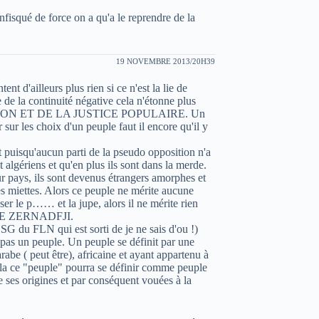
nfisqué de force on a qu'a le reprendre de la
19 NOVEMBRE 2013/20H39
t d'ailleurs plus rien si ce n'est la lie de
e de la continuité négative cela n'étonne plus
TION ET DE LA JUSTICE POPULAIRE. Un
 sur les choix d'un peuple faut il encore qu'il y
t puisqu'aucun parti de la pseudo opposition n'a
 algériens et qu'en plus ils sont dans la merde.
eur pays, ils sont devenus étrangers amorphes et
 miettes. Alors ce peuple ne mérite aucune
er le p…… et la jupe, alors il ne mérite rien
 LE ZERNADFJI.
G du FLN qui est sorti de je ne sais d'ou !)
t pas un peuple. Un peuple se définit par une
arabe ( peut être), africaine et ayant appartenu à
our la ce "peuple" pourra se définir comme peuple
 ses origines et par conséquent vouées à la