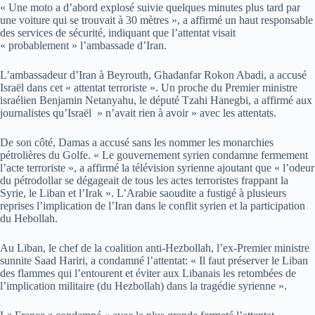
« Une moto a d’abord explosé suivie quelques minutes plus tard par
une voiture qui se trouvait à 30 mètres », a affirmé un haut responsable
des services de sécurité, indiquant que l’attentat visait
« probablement » l’ambassade d’Iran.
L’ambassadeur d’Iran à Beyrouth, Ghadanfar Rokon Abadi, a accusé
Israël dans cet « attentat terroriste ». Un proche du Premier ministre
israélien Benjamin Netanyahu, le député Tzahi Hanegbi, a affirmé aux
journalistes qu’Israël » n’avait rien à avoir » avec les attentats.
De son côté, Damas a accusé sans les nommer les monarchies
pétrolières du Golfe. « Le gouvernement syrien condamne fermement
l’acte terroriste », a affirmé la télévision syrienne ajoutant que « l’odeur
du pétrodollar se dégageait de tous les actes terroristes frappant la
Syrie, le Liban et l’Irak ». L’Arabie saoudite a fustigé à plusieurs
reprises l’implication de l’Iran dans le conflit syrien et la participation
du Hebollah.
Au Liban, le chef de la coalition anti-Hezbollah, l’ex-Premier ministre
sunnite Saad Hariri, a condamné l’attentat: « Il faut préserver le Liban
des flammes qui l’entourent et éviter aux Libanais les retombées de
l’implication militaire (du Hezbollah) dans la tragédie syrienne ».