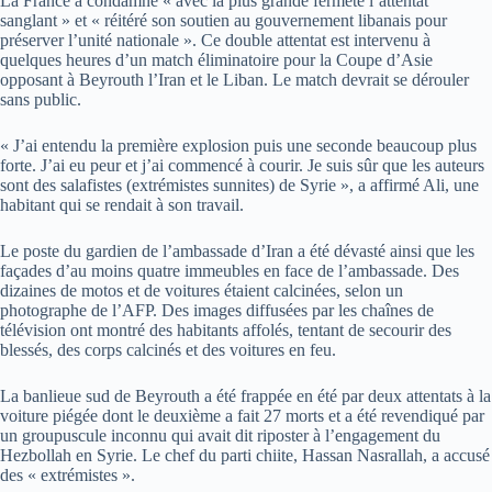
La France a condamné « avec la plus grande fermeté l’attentat
sanglant » et « réitéré son soutien au gouvernement libanais pour
préserver l’unité nationale ». Ce double attentat est intervenu à
quelques heures d’un match éliminatoire pour la Coupe d’Asie
opposant à Beyrouth l’Iran et le Liban. Le match devrait se dérouler
sans public.
« J’ai entendu la première explosion puis une seconde beaucoup plus
forte. J’ai eu peur et j’ai commencé à courir. Je suis sûr que les auteurs
sont des salafistes (extrémistes sunnites) de Syrie », a affirmé Ali, une
habitant qui se rendait à son travail.
Le poste du gardien de l’ambassade d’Iran a été dévasté ainsi que les
façades d’au moins quatre immeubles en face de l’ambassade. Des
dizaines de motos et de voitures étaient calcinées, selon un
photographe de l’AFP. Des images diffusées par les chaînes de
télévision ont montré des habitants affolés, tentant de secourir des
blessés, des corps calcinés et des voitures en feu.
La banlieue sud de Beyrouth a été frappée en été par deux attentats à la
voiture piégée dont le deuxième a fait 27 morts et a été revendiqué par
un groupuscule inconnu qui avait dit riposter à l’engagement du
Hezbollah en Syrie. Le chef du parti chiite, Hassan Nasrallah, a accusé
des « extrémistes ».