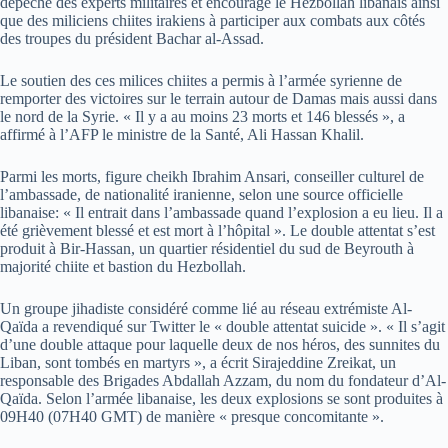
dépêché des experts militaires et encouragé le Hezbollah libanais ainsi
que des miliciens chiites irakiens à participer aux combats aux côtés
des troupes du président Bachar al-Assad.
Le soutien des ces milices chiites a permis à l’armée syrienne de
remporter des victoires sur le terrain autour de Damas mais aussi dans
le nord de la Syrie. « Il y a au moins 23 morts et 146 blessés », a
affirmé à l’AFP le ministre de la Santé, Ali Hassan Khalil.
Parmi les morts, figure cheikh Ibrahim Ansari, conseiller culturel de
l’ambassade, de nationalité iranienne, selon une source officielle
libanaise: « Il entrait dans l’ambassade quand l’explosion a eu lieu. Il a
été grièvement blessé et est mort à l’hôpital ». Le double attentat s’est
produit à Bir-Hassan, un quartier résidentiel du sud de Beyrouth à
majorité chiite et bastion du Hezbollah.
Un groupe jihadiste considéré comme lié au réseau extrémiste Al-
Qaïda a revendiqué sur Twitter le « double attentat suicide ». « Il s’agit
d’une double attaque pour laquelle deux de nos héros, des sunnites du
Liban, sont tombés en martyrs », a écrit Sirajeddine Zreikat, un
responsable des Brigades Abdallah Azzam, du nom du fondateur d’Al-
Qaïda. Selon l’armée libanaise, les deux explosions se sont produites à
09H40 (07H40 GMT) de manière « presque concomitante ».