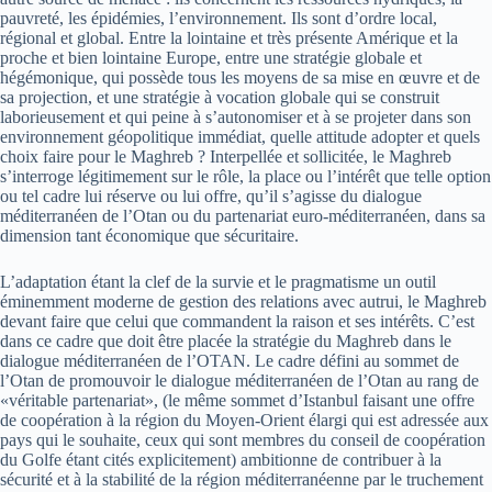
pauvreté, les épidémies, l’environnement. Ils sont d’ordre local,
régional et global. Entre la lointaine et très présente Amérique et la
proche et bien lointaine Europe, entre une stratégie globale et
hégémonique, qui possède tous les moyens de sa mise en œuvre et de
sa projection, et une stratégie à vocation globale qui se construit
laborieusement et qui peine à s’autonomiser et à se projeter dans son
environnement géopolitique immédiat, quelle attitude adopter et quels
choix faire pour le Maghreb ? Interpellée et sollicitée, le Maghreb
s’interroge légitimement sur le rôle, la place ou l’intérêt que telle option
ou tel cadre lui réserve ou lui offre, qu’il s’agisse du dialogue
méditerranéen de l’Otan ou du partenariat euro-méditerranéen, dans sa
dimension tant économique que sécuritaire.
L’adaptation étant la clef de la survie et le pragmatisme un outil
éminemment moderne de gestion des relations avec autrui, le Maghreb
devant faire que celui que commandent la raison et ses intérêts. C’est
dans ce cadre que doit être placée la stratégie du Maghreb dans le
dialogue méditerranéen de l’OTAN. Le cadre défini au sommet de
l’Otan de promouvoir le dialogue méditerranéen de l’Otan au rang de
«véritable partenariat», (le même sommet d’Istanbul faisant une offre
de coopération à la région du Moyen-Orient élargi qui est adressée aux
pays qui le souhaite, ceux qui sont membres du conseil de coopération
du Golfe étant cités explicitement) ambitionne de contribuer à la
sécurité et à la stabilité de la région méditerranéenne par le truchement