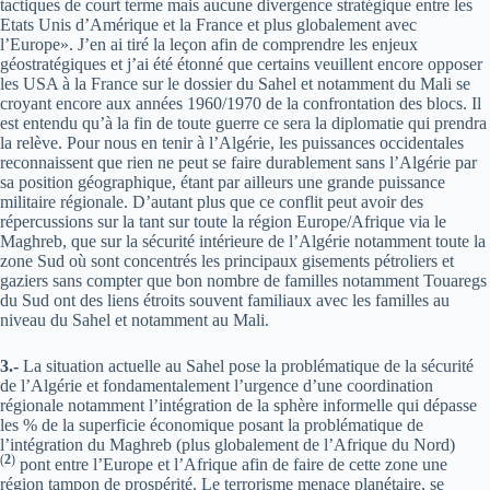
tactiques de court terme mais aucune divergence stratégique entre les
Etats Unis d’Amérique et la France et plus globalement avec
l’Europe». J’en ai tiré la leçon afin de comprendre les enjeux
géostratégiques et j’ai été étonné que certains veuillent encore opposer
les USA à la France sur le dossier du Sahel et notamment du Mali se
croyant encore aux années 1960/1970 de la confrontation des blocs. Il
est entendu qu’à la fin de toute guerre ce sera la diplomatie qui prendra
la relève. Pour nous en tenir à l’Algérie, les puissances occidentales
reconnaissent que rien ne peut se faire durablement sans l’Algérie par
sa position géographique, étant par ailleurs une grande puissance
militaire régionale. D’autant plus que ce conflit peut avoir des
répercussions sur la tant sur toute la région Europe/Afrique via le
Maghreb, que sur la sécurité intérieure de l’Algérie notamment toute la
zone Sud où sont concentrés les principaux gisements pétroliers et
gaziers sans compter que bon nombre de familles notamment Touaregs
du Sud ont des liens étroits souvent familiaux avec les familles au
niveau du Sahel et notamment au Mali.
3.-
La situation actuelle au Sahel pose la problématique de la sécurité
de l’Algérie et fondamentalement l’urgence d’une coordination
régionale notamment l’intégration de la sphère informelle qui dépasse
les % de la superficie économique posant la problématique de
l’intégration du Maghreb (plus globalement de l’Afrique du Nord)
(
2
)
pont entre l’Europe et l’Afrique afin de faire de cette zone une
région tampon de prospérité. Le terrorisme menace planétaire, se