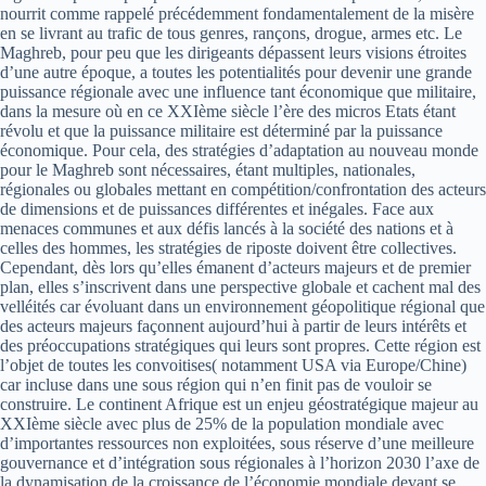
nourrit comme rappelé précédemment fondamentalement de la misère
en se livrant au trafic de tous genres, rançons, drogue, armes etc. Le
Maghreb, pour peu que les dirigeants dépassent leurs visions étroites
d’une autre époque, a toutes les potentialités pour devenir une grande
puissance régionale avec une influence tant économique que militaire,
dans la mesure où en ce XXIème siècle l’ère des micros Etats étant
révolu et que la puissance militaire est déterminé par la puissance
économique. Pour cela, des stratégies d’adaptation au nouveau monde
pour le Maghreb sont nécessaires, étant multiples, nationales,
régionales ou globales mettant en compétition/confrontation des acteurs
de dimensions et de puissances différentes et inégales. Face aux
menaces communes et aux défis lancés à la société des nations et à
celles des hommes, les stratégies de riposte doivent être collectives.
Cependant, dès lors qu’elles émanent d’acteurs majeurs et de premier
plan, elles s’inscrivent dans une perspective globale et cachent mal des
velléités car évoluant dans un environnement géopolitique régional que
des acteurs majeurs façonnent aujourd’hui à partir de leurs intérêts et
des préoccupations stratégiques qui leurs sont propres. Cette région est
l’objet de toutes les convoitises( notamment USA via Europe/Chine)
car incluse dans une sous région qui n’en finit pas de vouloir se
construire. Le continent Afrique est un enjeu géostratégique majeur au
XXIème siècle avec plus de 25% de la population mondiale avec
d’importantes ressources non exploitées, sous réserve d’une meilleure
gouvernance et d’intégration sous régionales à l’horizon 2030 l’axe de
la dynamisation de la croissance de l’économie mondiale devant se