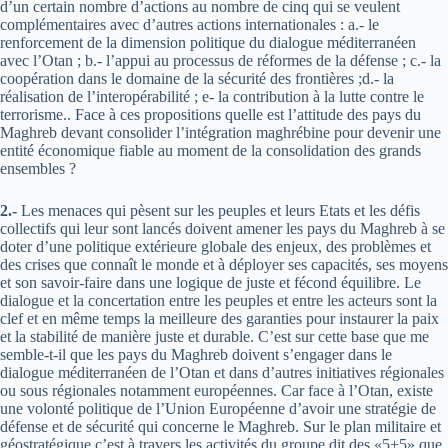
d’un certain nombre d’actions au nombre de cinq qui se veulent
complémentaires avec d’autres actions internationales : a.- le
renforcement de la dimension politique du dialogue méditerranéen
avec l’Otan ; b.- l’appui au processus de réformes de la défense ; c.- la
coopération dans le domaine de la sécurité des frontières ;d.- la
réalisation de l’interopérabilité ; e- la contribution à la lutte contre le
terrorisme.. Face à ces propositions quelle est l’attitude des pays du
Maghreb devant consolider l’intégration maghrébine pour devenir une
entité économique fiable au moment de la consolidation des grands
ensembles ?
2.-
Les menaces qui pèsent sur les peuples et leurs Etats et les défis
collectifs qui leur sont lancés doivent amener les pays du Maghreb à se
doter d’une politique extérieure globale des enjeux, des problèmes et
des crises que connaît le monde et à déployer ses capacités, ses moyens
et son savoir-faire dans une logique de juste et fécond équilibre. Le
dialogue et la concertation entre les peuples et entre les acteurs sont la
clef et en même temps la meilleure des garanties pour instaurer la paix
et la stabilité de manière juste et durable. C’est sur cette base que me
semble-t-il que les pays du Maghreb doivent s’engager dans le
dialogue méditerranéen de l’Otan et dans d’autres initiatives régionales
ou sous régionales notamment européennes. Car face à l’Otan, existe
une volonté politique de l’Union Européenne d’avoir une stratégie de
défense et de sécurité qui concerne le Maghreb. Sur le plan militaire et
géostratégique c’est à travers les activités du groupe dit des «5+5» que