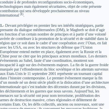
conduire à de profondes reconfigurations socio-économiques,
technologiques mais également sécuritaires, objet de cette présente
contribution qui sera développée prochainement au niveau
(
1
)
international
.
1.-
Devant privilégier en premier lieu ses intérêts stratégiques, partie
prenante du dialogue méditerranéen (DM), le Maghreb se doit d’agir
en fonction d’un certain nombre de principes et à partir d’une volonté
avérée de contribuer à la promotion de la sécurité et de stabilité dans la
région que ce soit dans le cadre d’une coopération avec l’Otan, en fait
avec les USA, ou avec les structures de défense que l’Union
Européenne entend mettre en place, également avec la Russie et la
Chine pour ne citer que les principaux acteurs mondiaux. Les derniers
évènements au Sahel, faute d’une coordination, montrent son
incapacité à agir sur des évènements majeurs. La fin de la guerre froide
marquée par l’effondrement du bloc soviétique et les attentats survenus
aux Etats-Unis le 11 septembre 2001 représente un tournant capital
dans l’histoire contemporaine. Le premier évènement marque la fin
d’un monde né un demi siècle plutôt et la dislocation d’une architecture
internationale qui s’est traduite des décennies durant par les divisions,
les déchirements et les guerres que nous savons. Aujourd’hui, les
menaces sur la sécurité ont pour nom terrorisme, prolifération des
armes de destruction massive, crises régionales et délitement de
certains Etats. Or, les défis collectifs, anciens ou nouveaux, sont une
autre source de menace : ils concernent les ressources hydriques, la