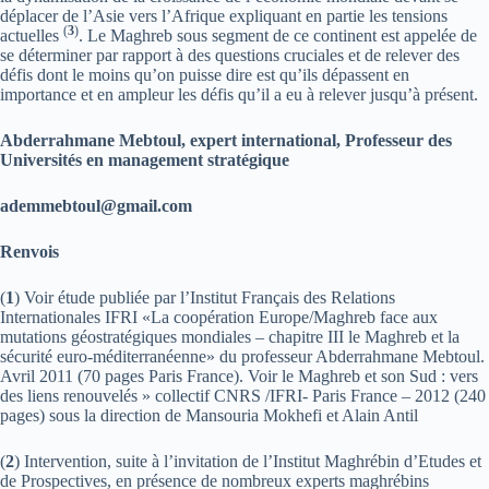
déplacer de l’Asie vers l’Afrique expliquant en partie les tensions
(
3
)
actuelles
. Le Maghreb sous segment de ce continent est appelée de
se déterminer par rapport à des questions cruciales et de relever des
défis dont le moins qu’on puisse dire est qu’ils dépassent en
importance et en ampleur les défis qu’il a eu à relever jusqu’à présent.
Abderrahmane Mebtoul, expert international, Professeur des
Universités en management stratégique
ademmebtoul@gmail.com
Renvois
(
1
) Voir étude publiée par l’Institut Français des Relations
Internationales IFRI «La coopération Europe/Maghreb face aux
mutations géostratégiques mondiales – chapitre III le Maghreb et la
sécurité euro-méditerranéenne» du professeur Abderrahmane Mebtoul.
Avril 2011 (70 pages Paris France). Voir le Maghreb et son Sud : vers
des liens renouvelés » collectif CNRS /IFRI- Paris France – 2012 (240
pages) sous la direction de Mansouria Mokhefi et Alain Antil
(
2
) Intervention, suite à l’invitation de l’Institut Maghrébin d’Etudes et
de Prospectives, en présence de nombreux experts maghrébins