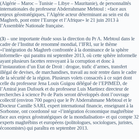
(Algérie – Maroc – Tunisie – Libye – Mauritanie), de personnalités
internationales du professeur Abderrahmane Mebtoul : «face aux
enjeux géostratégiques, l’Algérie acteur déterminant au sein est du
Maghreb, pont entre l’Europe et l’Afrique» le 21 juin 2013 à
l’Assemblée Nationale française.
(
3
) – une importante étude sous la direction du Pr A. Mebtoul dans le
cadre de l’Institut de renommé mondial, l’IFRI, sur le thème
«l’intégration du Maghreb confrontée à la dominance de la sphère
informelle» qui paraitra mi septembre 2013, où cette sphère informelle
ayant plusieurs facettes renvoyant à la corruption et donc à
l’instauration d’un Etat de Droit : drogue, trafic d’armes, transfert
illégal de devises, de marchandises, travail au noir rentre dans le cadre
de la sécurité de la région. Plusieurs volets consacrés à ce sujet dont
celle du professeur Jena Louis Guigou délégué de l’EPIMED, de
l’Amiral jean Dufourk et du professeur Luis Martinez directeur de
recherches à science Po de Paris seront développés dont l’ouvrage
collectif (environ 700 pages) que le Pr Abderrahmane Mebtoul et le
Docteur Camille SARI, expert international financie, enseignant à la
Sorbonne, ont coordonné sur «l’intégration économique maghrébine
face aux enjeux géostratégiques de la mondialisation» et qui compte 32
experts maghrébins et européens (politologues, sociologues, juristes,
économistes) qui paraîtra en septembre 2013.