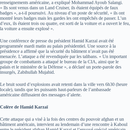
renseignements américaine, a expliqué Mohammad Ayoub Salangi.
« Ils sont venus dans un Land Cruiser, ils étaient équipés de faux
badges », a-t-il poursuivi. Au niveau d’un poste de sécurité, « ils ont
montré leurs badges mais les gardes les ont empêchés de passer. L’un
d’eux, ils étaient trois ou quatre, est sorti de la voiture et a ouvert le feu,
la voiture a ensuite explosé ».
Une conférence de presse du président Hamid Karzaï avait été
programmée mardi matin au palais présidentiel. Une source à la
présidence a affirmé que la sécurité du bâtiment n’avait pas été
menacée. L’attaque a été revendiquée par les talibans. « Un important
groupe de combattants a attaqué le bureau de la CIA, ainsi que le
palais et le ministère de la Défense », a déclaré un porte-parole des
insurgés, Zabihullah Mujahid.
Le bruit sourd d’explosions avait retenti dans la ville vers 6h30 (heure
locale), tandis que les puissants haut-parleurs de l’ambassade
américaine diffusaient des messages d’alerte.
Colère de Hamid Karzaï
Cette attaque qui a visé à la fois des centres du pouvoir afghan et un
bâtiment américain, intervient au lendemain d’une rencontre à Kaboul
entre le président afghan Hamid Karzaï et l’envoyé spécial américain