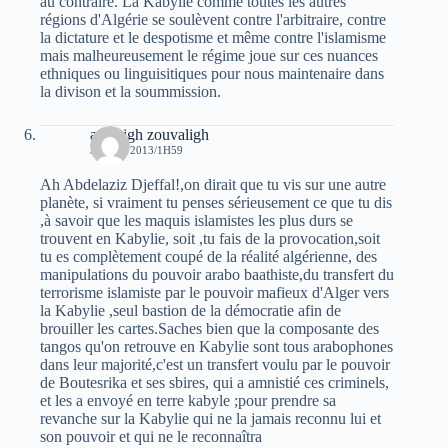
au contraire. La Kabylie comme toutes les autres
régions d'Algérie se soulèvent contre l'arbitraire, contre
la dictature et le despotisme et même contre l'islamisme
mais malheureusement le régime joue sur ces nuances
ethniques ou linguisitiques pour nous maintenaire dans
la divison et la soummission.
amazigh zouvaligh
30 MAI 2013/1H59
Ah Abdelaziz Djeffal!,on dirait que tu vis sur une autre
planète, si vraiment tu penses sérieusement ce que tu dis
,à savoir que les maquis islamistes les plus durs se
trouvent en Kabylie, soit ,tu fais de la provocation,soit
tu es complètement coupé de la réalité algérienne, des
manipulations du pouvoir arabo baathiste,du transfert du
terrorisme islamiste par le pouvoir mafieux d'Alger vers
la Kabylie ,seul bastion de la démocratie afin de
brouiller les cartes.Saches bien que la composante des
tangos qu'on retrouve en Kabylie sont tous arabophones
dans leur majorité,c'est un transfert voulu par le pouvoir
de Boutesrika et ses sbires, qui a amnistié ces criminels,
et les a envoyé en terre kabyle ;pour prendre sa
revanche sur la Kabylie qui ne la jamais reconnu lui et
son pouvoir et qui ne le reconnaîtra