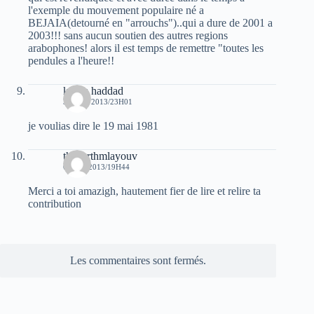
l'exemple du mouvement populaire né a
BEJAIA(detourné en "arrouchs")..qui a dure de 2001 a
2003!!! sans aucun soutien des autres regions
arabophones! alors il est temps de remettre "toutes les
pendules a l'heure!!
karim haddad
30 MAI 2013/23H01
je voulias dire le 19 mai 1981
thadarthmlayouv
6 JUIN 2013/19H44
Merci a toi amazigh, hautement fier de lire et relire ta
contribution
Les commentaires sont fermés.