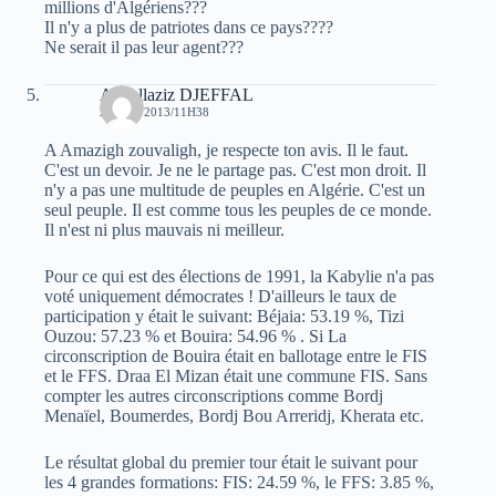
millions d'Algériens???
Il n'y a plus de patriotes dans ce pays????
Ne serait il pas leur agent???
Abdellaziz DJEFFAL
29 MAI 2013/11H38
A Amazigh zouvaligh, je respecte ton avis. Il le faut.
C'est un devoir. Je ne le partage pas. C'est mon droit. Il
n'y a pas une multitude de peuples en Algérie. C'est un
seul peuple. Il est comme tous les peuples de ce monde.
Il n'est ni plus mauvais ni meilleur.
Pour ce qui est des élections de 1991, la Kabylie n'a pas
voté uniquement démocrates ! D'ailleurs le taux de
participation y était le suivant: Béjaia: 53.19 %, Tizi
Ouzou: 57.23 % et Bouira: 54.96 % . Si La
circonscription de Bouira était en ballotage entre le FIS
et le FFS. Draa El Mizan était une commune FIS. Sans
compter les autres circonscriptions comme Bordj
Menaïel, Boumerdes, Bordj Bou Arreridj, Kherata etc.
Le résultat global du premier tour était le suivant pour
les 4 grandes formations: FIS: 24.59 %, le FFS: 3.85 %,