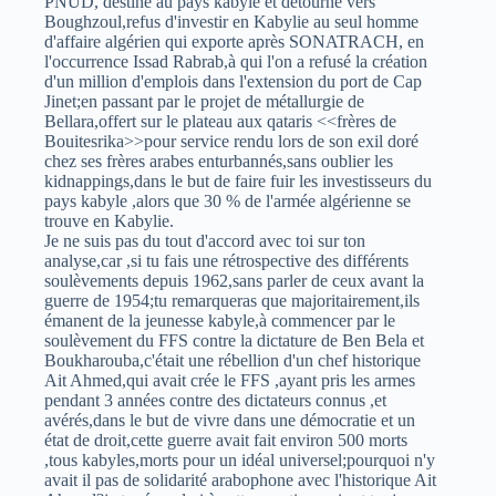
PNUD, destiné au pays kabyle et détourné vers
Boughzoul,refus d'investir en Kabylie au seul homme
d'affaire algérien qui exporte après SONATRACH, en
l'occurrence Issad Rabrab,à qui l'on a refusé la création
d'un million d'emplois dans l'extension du port de Cap
Jinet;en passant par le projet de métallurgie de
Bellara,offert sur le plateau aux qataris <<frères de
Bouitesrika>>pour service rendu lors de son exil doré
chez ses frères arabes enturbannés,sans oublier les
kidnappings,dans le but de faire fuir les investisseurs du
pays kabyle ,alors que 30 % de l'armée algérienne se
trouve en Kabylie.
Je ne suis pas du tout d'accord avec toi sur ton
analyse,car ,si tu fais une rétrospective des différents
soulèvements depuis 1962,sans parler de ceux avant la
guerre de 1954;tu remarqueras que majoritairement,ils
émanent de la jeunesse kabyle,à commencer par le
soulèvement du FFS contre la dictature de Ben Bela et
Boukharouba,c'était une rébellion d'un chef historique
Ait Ahmed,qui avait crée le FFS ,ayant pris les armes
pendant 3 années contre des dictateurs connus ,et
avérés,dans le but de vivre dans une démocratie et un
état de droit,cette guerre avait fait environ 500 morts
,tous kabyles,morts pour un idéal universel;pourquoi n'y
avait il pas de solidarité arabophone avec l'historique Ait