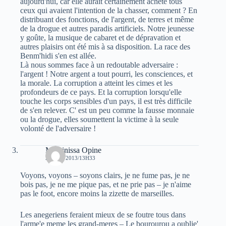
aujourd'hui, car elle aurait certainement acheté tous
ceux qui avaient l'intention de la chasser, comment ? En
distribuant des fonctions, de l'argent, de terres et même
de la drogue et autres paradis artificiels. Notre jeunesse
y goûte, la musique de cabaret et de dépravation et
autres plaisirs ont été mis à sa disposition. La race des
Benm'hidi s'en est allée.
Là nous sommes face à un redoutable adversaire :
l'argent ! Notre argent a tout pourri, les consciences, et
la morale. La corruption a atteint les cimes et les
profondeurs de ce pays. Et la corruption lorsqu'elle
touche les corps sensibles d'un pays, il est très difficile
de s'en relever. C' est un peu comme la fausse monnaie
ou la drogue, elles soumettent la victime à la seule
volonté de l'adversaire !
Massinissa Opine
28 MAI 2013/13H33
Voyons, voyons – soyons clairs, je ne fume pas, je ne
bois pas, je ne me pique pas, et ne prie pas – je n'aime
pas le foot, encore moins la zizette de marseilles.
Les anegeriens feraient mieux de se foutre tous dans
l'arme'e meme les grand-meres – Le bourourou a oublie'