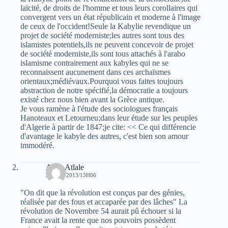
laïcité, de droits de l'homme et tous leurs corollaires qui
convergent vers un état républicain et moderne à l'image
de ceux de l'occident!Seule la Kabylie revendique un
projet de société moderniste;les autres sont tous des
islamistes potentiels,ils ne peuvent concevoir de projet
de société moderniste,ils sont tous attachés à l'arabo
islamisme contrairement aux kabyles qui ne se
reconnaissent aucunement dans ces archaïsmes
orientaux;médiévaux.Pourquoi vous faites toujours
abstraction de notre spécifié,la démocratie a toujours
existé chez nous bien avant la Grèce antique.
Je vous ramène à l'étude des sociologues français
Hanoteaux et Letourneu;dans leur étude sur les peuples
d'Algerie à partir de 1847;je cite: << Ce qui différencie
d'avantage le kabyle des autres, c'est bien son amour
immodéré.
Atala Atlale
28 MAI 2013/13H06
"On dit que la révolution est conçus par des génies,
réalisée par des fous et accaparée par des lâches" La
révolution de Novembre 54 aurait pû échouer si la
France avait la rente que nos pouvoirs possèdent