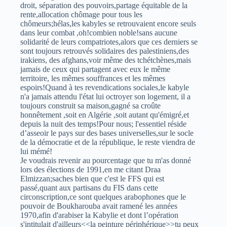
droit, séparation des pouvoirs,partage équitable de la
rente,allocation chômage pour tous les
chômeurs;hélas,les kabyles se retrouvaient encore seuls
dans leur combat ,oh!combien noble!sans aucune
solidarité de leurs compatriotes,alors que ces derniers se
sont toujours retrouvés solidaires des palestiniens,des
irakiens, des afghans,voir même des tchétchènes,mais
jamais de ceux qui partagent avec eux le même
territoire, les mêmes souffrances et les mêmes
espoirs!Quand à tes revendications sociales,le kabyle
n'a jamais attendu l'état lui octroyer son logement, il a
toujours construit sa maison,gagné sa croûte
honnêtement ,soit en Algérie ,soit autant qu'émigré,et
depuis la nuit des temps!Pour nous; l'essentiel réside
d’asseoir le pays sur des bases universelles,sur le socle
de la démocratie et de la république, le reste viendra de
lui mémé!
Je voudrais revenir au pourcentage que tu m'as donné
lors des élections de 1991,en me citant Draa
Elmizzan;saches bien que c'est le FFS qui est
passé,quant aux partisans du FIS dans cette
circonscription,ce sont quelques arabophones que le
pouvoir de Boukharouba avait ramené les années
1970,afin d'arabiser la Kabylie et dont l’opération
s'intitulait d'ailleurs<<la peinture périphérique>>tu peux