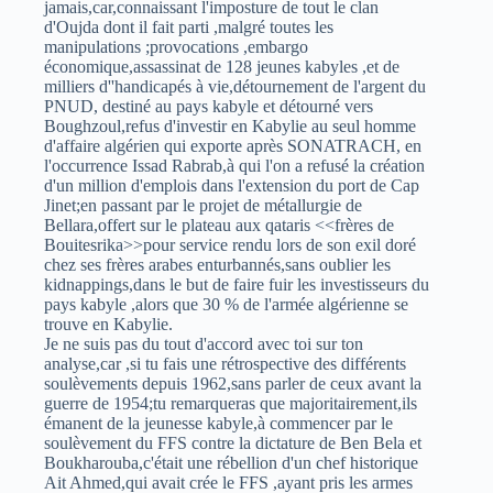
jamais,car,connaissant l'imposture de tout le clan
d'Oujda dont il fait parti ,malgré toutes les
manipulations ;provocations ,embargo
économique,assassinat de 128 jeunes kabyles ,et de
milliers d''handicapés à vie,détournement de l'argent du
PNUD, destiné au pays kabyle et détourné vers
Boughzoul,refus d'investir en Kabylie au seul homme
d'affaire algérien qui exporte après SONATRACH, en
l'occurrence Issad Rabrab,à qui l'on a refusé la création
d'un million d'emplois dans l'extension du port de Cap
Jinet;en passant par le projet de métallurgie de
Bellara,offert sur le plateau aux qataris <<frères de
Bouitesrika>>pour service rendu lors de son exil doré
chez ses frères arabes enturbannés,sans oublier les
kidnappings,dans le but de faire fuir les investisseurs du
pays kabyle ,alors que 30 % de l'armée algérienne se
trouve en Kabylie.
Je ne suis pas du tout d'accord avec toi sur ton
analyse,car ,si tu fais une rétrospective des différents
soulèvements depuis 1962,sans parler de ceux avant la
guerre de 1954;tu remarqueras que majoritairement,ils
émanent de la jeunesse kabyle,à commencer par le
soulèvement du FFS contre la dictature de Ben Bela et
Boukharouba,c'était une rébellion d'un chef historique
Ait Ahmed,qui avait crée le FFS ,ayant pris les armes