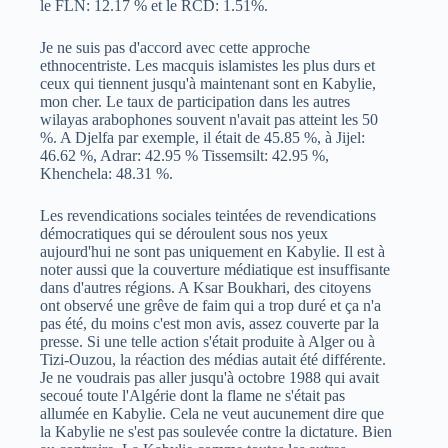
le FLN: 12.17 % et le RCD: 1.51%.
Je ne suis pas d'accord avec cette approche
ethnocentriste. Les macquis islamistes les plus durs et
ceux qui tiennent jusqu'à maintenant sont en Kabylie,
mon cher. Le taux de participation dans les autres
wilayas arabophones souvent n'avait pas atteint les 50
%. A Djelfa par exemple, il était de 45.85 %, à Jijel:
46.62 %, Adrar: 42.95 % Tissemsilt: 42.95 %,
Khenchela: 48.31 %.
Les revendications sociales teintées de revendications
démocratiques qui se déroulent sous nos yeux
aujourd'hui ne sont pas uniquement en Kabylie. Il est à
noter aussi que la couverture médiatique est insuffisante
dans d'autres régions. A Ksar Boukhari, des citoyens
ont observé une grêve de faim qui a trop duré et ça n'a
pas été, du moins c'est mon avis, assez couverte par la
presse. Si une telle action s'était produite à Alger ou à
Tizi-Ouzou, la réaction des médias autait été différente.
Je ne voudrais pas aller jusqu'à octobre 1988 qui avait
secoué toute l'Algérie dont la flame ne s'était pas
allumée en Kabylie. Cela ne veut aucunement dire que
la Kabylie ne s'est pas soulevée contre la dictature. Bien