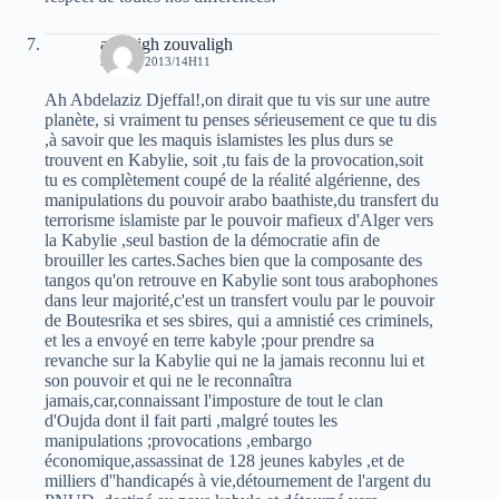
amazigh zouvaligh
30 MAI 2013/14H11
Ah Abdelaziz Djeffal!,on dirait que tu vis sur une autre
planète, si vraiment tu penses sérieusement ce que tu dis
,à savoir que les maquis islamistes les plus durs se
trouvent en Kabylie, soit ,tu fais de la provocation,soit
tu es complètement coupé de la réalité algérienne, des
manipulations du pouvoir arabo baathiste,du transfert du
terrorisme islamiste par le pouvoir mafieux d'Alger vers
la Kabylie ,seul bastion de la démocratie afin de
brouiller les cartes.Saches bien que la composante des
tangos qu'on retrouve en Kabylie sont tous arabophones
dans leur majorité,c'est un transfert voulu par le pouvoir
de Boutesrika et ses sbires, qui a amnistié ces criminels,
et les a envoyé en terre kabyle ;pour prendre sa
revanche sur la Kabylie qui ne la jamais reconnu lui et
son pouvoir et qui ne le reconnaîtra
jamais,car,connaissant l'imposture de tout le clan
d'Oujda dont il fait parti ,malgré toutes les
manipulations ;provocations ,embargo
économique,assassinat de 128 jeunes kabyles ,et de
milliers d''handicapés à vie,détournement de l'argent du