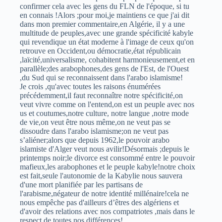
confirmer cela avec les gens du FLN de l'époque, si tu
en connais !Alors ;pour moi,je maintiens ce que j'ai dit
dans mon premier commentaire,en Algérie, il y a une
multitude de peuples,avec une grande spécificité kabyle
qui revendique un état moderne à l'image de ceux qu'on
retrouve en Occident,ou démocratie,état républicain
,laïcité,universalisme, cohabitent harmonieusement,et en
parallèle;des arabophones,des gens de l'Est, de l'Ouest
,du Sud qui se reconnaissent dans l'arabo islamisme!
Je crois ,qu'avec toutes les raisons énumérées
précédemment,il faut reconnaître notre spécificité,on
veut vivre comme on l'entend,on est un peuple avec nos
us et coutumes,notre culture, notre langue ,notre mode
de vie,on veut être nous même,on ne veut pas se
dissoudre dans l'arabo islamisme;on ne veut pas
s’aliéner;alors que depuis 1962,le pouvoir arabo
islamiste d'Alger veut nous avilir!Désormais ;depuis le
printemps noir;le divorce est consommé entre le pouvoir
mafieux,les arabophones et le peuple kabyle!notre choix
est fait,seule l'autonomie de la Kabylie nous sauvera
d'une mort planifiée par les partisans de
l'arabisme,négateur de notre identité millénaire!cela ne
nous empêche pas d'ailleurs d’êtres des algériens et
d'avoir des relations avec nos compatriotes ,mais dans le
respect de toutes nos différences!