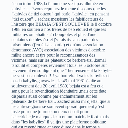
"en octobre 1988,la flamme ne s'est pas allumée en
kabylie"….3vous reprenez le meme discours que les
"kabyles de tizi ouzou" qui parle "kabylie" en pensant
"tizi ouzou"…sachez messieurs les falsificateurs de
l'histoire que BEJAIA S'EST SOULEVEE le 8 octobre
1988 en soutien a nos freres de bab eloued et que les
militaires ont abattus 25 bougiotes et plus d'une
centaines de blessés( et j'y faisais sans parler des
prisonniers (j'en faisais partie) et qu'une association
denommee AVO( association des victimes d'octobre
milite encore et tjrs pour la reconnassances des
victimes..mais sur les plateaux xe berbere-tizi ,kamal
tarouiht et comperes reviennent tous les 5 octobre sur
l'evenemnt en soulignant que " heureusement la kabylie
ne s'est pas soulevée!!!! ya boureb..il ya les kabylies et
pas la kabylie-gawawie…le 49 mai 1981 (suite au
soulevement deu 20 avril 1980) bejaia est a feu et a
sang pour la revendication identitaire ,mais cette date
disparais aussi comme par enchantement sur les
plateaux de berbere-tizi…sachez aussi mr djeffal que si
les autresregions se soulevent sporadiquement ,c'est
juste pour une journee ou deux et soit pour
l'electricite,le manque d'eau ou un match de foot..mais
dans "les kabylies" il ya tjrs une plateforme politique
qui est revendiquee et avec duree dans le temps a