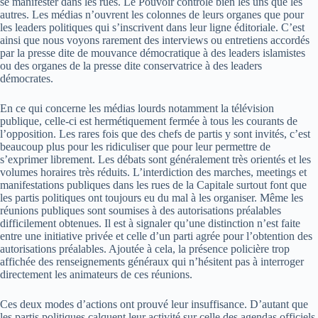
se manifester dans les rues. Le Pouvoir contrôle bien les uns que les
autres. Les médias n’ouvrent les colonnes de leurs organes que pour
les leaders politiques qui s’inscrivent dans leur ligne éditoriale. C’est
ainsi que nous voyons rarement des interviews ou entretiens accordés
par la presse dite de mouvance démocratique à des leaders islamistes
ou des organes de la presse dite conservatrice à des leaders
démocrates.
En ce qui concerne les médias lourds notamment la télévision
publique, celle-ci est hermétiquement fermée à tous les courants de
l’opposition. Les rares fois que des chefs de partis y sont invités, c’est
beaucoup plus pour les ridiculiser que pour leur permettre de
s’exprimer librement. Les débats sont généralement très orientés et les
volumes horaires très réduits. L’interdiction des marches, meetings et
manifestations publiques dans les rues de la Capitale surtout font que
les partis politiques ont toujours eu du mal à les organiser. Même les
réunions publiques sont soumises à des autorisations préalables
difficilement obtenues. Il est à signaler qu’une distinction n’est faite
entre une initiative privée et celle d’un parti agrée pour l’obtention des
autorisations préalables. Ajoutée à cela, la présence policière trop
affichée des renseignements généraux qui n’hésitent pas à interroger
directement les animateurs de ces réunions.
Ces deux modes d’actions ont prouvé leur insuffisance. D’autant que
les partis politiques calquent leur activité sur celle des agendas officiels