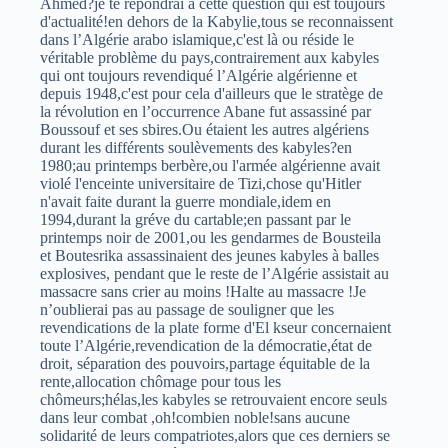
Ahmed?je te répondrai à cette question qui est toujours
d'actualité!en dehors de la Kabylie,tous se reconnaissent
dans l’Algérie arabo islamique,c'est là ou réside le
véritable problème du pays,contrairement aux kabyles
qui ont toujours revendiqué l’Algérie algérienne et
depuis 1948,c'est pour cela d'ailleurs que le stratège de
la révolution en l’occurrence Abane fut assassiné par
Boussouf et ses sbires.Ou étaient les autres algériens
durant les différents soulèvements des kabyles?en
1980;au printemps berbère,ou l'armée algérienne avait
violé l'enceinte universitaire de Tizi,chose qu'Hitler
n'avait faite durant la guerre mondiale,idem en
1994,durant la gréve du cartable;en passant par le
printemps noir de 2001,ou les gendarmes de Bousteila
et Boutesrika assassinaient des jeunes kabyles à balles
explosives, pendant que le reste de l’Algérie assistait au
massacre sans crier au moins !Halte au massacre !Je
n’oublierai pas au passage de souligner que les
revendications de la plate forme d'El kseur concernaient
toute l’Algérie,revendication de la démocratie,état de
droit, séparation des pouvoirs,partage équitable de la
rente,allocation chômage pour tous les
chômeurs;hélas,les kabyles se retrouvaient encore seuls
dans leur combat ,oh!combien noble!sans aucune
solidarité de leurs compatriotes,alors que ces derniers se