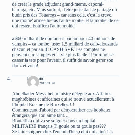
de creer le grade adjudant grand-meme, caporal-
harraga, etc. Mais surtout, d'etre juste dansle partage du
butin pris des Touaregs – car sans cela, c'est la creve.
une moitie' armee tueras l'autre moitie' et la moitie' de ce
qui restera bouffera l'autre moitie'.
a $60 milliard de doulouses par an pour 40 millions de
vampirs – ca tombe juste: 1,5 milliard de calb-alouzards
chacun et par an !!! CASH SVP. Les comptes ne
peuvent etre simples et la vie plus facile ! Pourquoi se
casser la tete pour l'avenir, il suffit de savoir gerer son
flouz et voila!
laid baiid
29 MAI 2013/7H20
Abdelkader Messahel, ministre délégué aux Affaires
maghrébines et africaines qui se trouve actuellement à
l’hôpital Erasme de Bruxelles!!!!
Commençant d'abord par démocratiser ces hopitaux
étrangers.que l'on aime tant…
Bouteflika qui va se soigner dans un hopital
MILITAIRE français,Ti goule ou tu goule pas???
Se faire soigner chez l'enemi d'hier,celui qui a tué 1.5