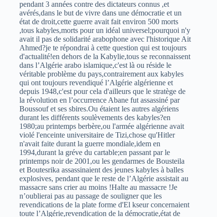
pendant 3 années contre des dictateurs connus ,et
avérés,dans le but de vivre dans une démocratie et un
état de droit,cette guerre avait fait environ 500 morts
,tous kabyles,morts pour un idéal universel;pourquoi n'y
avait il pas de solidarité arabophone avec l'historique Ait
Ahmed?je te répondrai à cette question qui est toujours
d'actualité!en dehors de la Kabylie,tous se reconnaissent
dans l’Algérie arabo islamique,c'est là ou réside le
véritable problème du pays,contrairement aux kabyles
qui ont toujours revendiqué l’Algérie algérienne et
depuis 1948,c'est pour cela d'ailleurs que le stratège de
la révolution en l’occurrence Abane fut assassiné par
Boussouf et ses sbires.Ou étaient les autres algériens
durant les différents soulèvements des kabyles?en
1980;au printemps berbère,ou l'armée algérienne avait
violé l'enceinte universitaire de Tizi,chose qu'Hitler
n'avait faite durant la guerre mondiale,idem en
1994,durant la gréve du cartable;en passant par le
printemps noir de 2001,ou les gendarmes de Bousteila
et Boutesrika assassinaient des jeunes kabyles à balles
explosives, pendant que le reste de l’Algérie assistait au
massacre sans crier au moins !Halte au massacre !Je
n’oublierai pas au passage de souligner que les
revendications de la plate forme d'El kseur concernaient
toute l’Algérie,revendication de la démocratie,état de