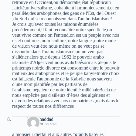
retrouve en Occident,ou démocratie,état républicain
,laïcité,universalisme, cohabitent harmonieusement,et en
parallèle;des arabophones,des gens de l'Est, de l'Ouest
,du Sud qui se reconnaissent dans l'arabo islamisme!
Je crois ,qu'avec toutes les raisons énumérées
précédemment,il faut reconnaître notre spécificité,on
veut vivre comme on l'entend,on est un peuple avec nos
us et coutumes,notre culture, notre langue ,notre mode
de vie,on veut être nous même,on ne veut pas se
dissoudre dans l'arabo islamisme;on ne veut pas
s’aliéner;alors que depuis 1962,le pouvoir arabo
islamiste d'Alger veut nous avilir!Désormais ;depuis le
printemps noir;le divorce est consommé entre le pouvoir
mafieux,les arabophones et le peuple kabyle!notre choix
est fait,seule l'autonomie de la Kabylie nous sauvera
d'une mort planifiée par les partisans de
l'arabisme,négateur de notre identité millénaire!cela ne
nous empêche pas d'ailleurs d’êtres des algériens et
d'avoir des relations avec nos compatriotes ,mais dans le
respect de toutes nos différences
karim haddad
30 MAI 2013/22H20
a monsieur djeffal et aux autres "grands kabyles"