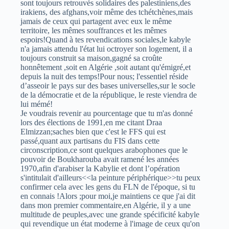
sont toujours retrouvés solidaires des palestiniens,des
irakiens, des afghans,voir même des tchétchènes,mais
jamais de ceux qui partagent avec eux le même
territoire, les mêmes souffrances et les mêmes
espoirs!Quand à tes revendications sociales,le kabyle
n'a jamais attendu l'état lui octroyer son logement, il a
toujours construit sa maison,gagné sa croûte
honnêtement ,soit en Algérie ,soit autant qu'émigré,et
depuis la nuit des temps!Pour nous; l'essentiel réside
d’asseoir le pays sur des bases universelles,sur le socle
de la démocratie et de la république, le reste viendra de
lui mémé!
Je voudrais revenir au pourcentage que tu m'as donné
lors des élections de 1991,en me citant Draa
Elmizzan;saches bien que c'est le FFS qui est
passé,quant aux partisans du FIS dans cette
circonscription,ce sont quelques arabophones que le
pouvoir de Boukharouba avait ramené les années
1970,afin d'arabiser la Kabylie et dont l’opération
s'intitulait d'ailleurs<<la peinture périphérique>>tu peux
confirmer cela avec les gens du FLN de l'époque, si tu
en connais !Alors ;pour moi,je maintiens ce que j'ai dit
dans mon premier commentaire,en Algérie, il y a une
multitude de peuples,avec une grande spécificité kabyle
qui revendique un état moderne à l'image de ceux qu'on